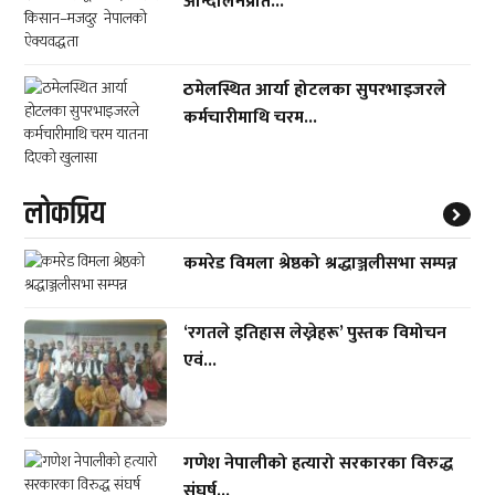
आन्दोलनप्रति...
ठमेलस्थित आर्या होटलका सुपरभाइजरले
कर्मचारीमाथि चरम...
लाेकप्रिय
कमरेड विमला श्रेष्ठको श्रद्धाञ्जलीसभा सम्पन्न
‘रगतले इतिहास लेख्नेहरू’ पुस्तक विमोचन
एवं...
गणेश नेपालीको हत्यारो सरकारका विरुद्ध
संघर्ष...