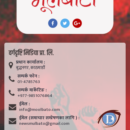
वर्गदृष्टि मिडिया प्रा. लि.
प्रधान कार्यालय :
बुद्धनगर, काठमाडाैं
सम्पर्क फाेन :
01-4785763
सम्पर्क मार्केटिङ :
+977-9851076864
ईमेल :
info@moolbato.com
ईमेल (समाचार सम्प्रेषणका लागि ) :
newsmulbato@gmail.com