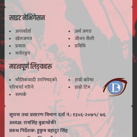
साइट नेभिगेसन
अन्तर्वार्ता
अर्थ जगत
खेलजगत
जीवन सैली
प्रवास
प्रविधि
मनोरञ्जन
महत्वपूर्ण लिङ्कहरू
भाैतिकवादी उपनिषद्काे
हाम्राे बारेमा
परिचर्चा गरिने
हाम्राे टिम
सम्पर्क
सूचना तथा प्रसारण विभाग दर्ता नं.: १३०६-२०७५/ ७६
अध्यक्ष: रामसिंह बुढाथाेकी
प्रबन्ध निर्देशक: हुकुम बहादुर सिंह