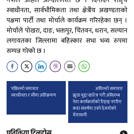
नेपाल अहिले आन्दोलनरत छ । दिनदिनै राष्ट्रिय
स्वाधीनता, सार्वभौमिकता तथा क्षेत्रीय अखण्डताको
पक्षमा पार्टी तथा मोर्चाले कार्यक्रम गरिरहेका छन् ।
मोर्चाले पोखरा, दाङ, भक्तपुर, चितवन, धरान, सल्यान
लगायतका जिल्लामा बहिस्कार सभा भव्य रुपमा
सम्पन्न गरेको छ ।
Post
पछिल्लाे समाचार
अघिल्लाे समाचार
navigation
स्वाधीनता र सीमा अतिक्रमण
झुठा मुद्दा खारेज गरी अविलम्ब
नेता कार्यकर्ताको रिहाइ नगरिए
कडा संघर्षमा उत्रने देजमोको
चेतावानी
प्रतिक्रिया दिनुहोस्