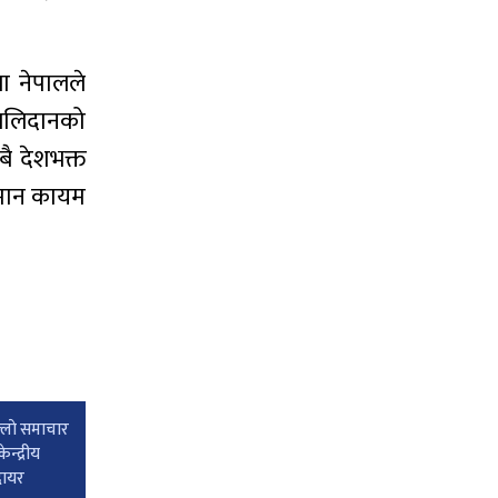
ा नेपालले
 बलिदानको
ै देशभक्त
्तिमान कायम
्लाे समाचार
न्द्रीय
 दायर