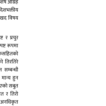
शेष आग्रह
 देशभक्तीय
स्खद विषय
ट र प्रचुर
पष्ट रूपमा
ुलेकसहितको
ो तिरतिरे
 सम्बन्धी
 मान्य हुन
िएको सबुत
लगत र तिरो
े अनधिकृत