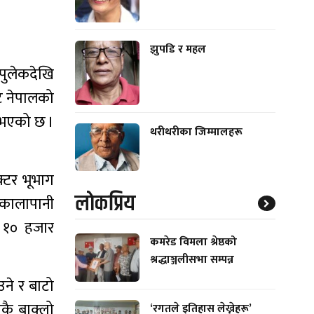
झुपडि र महल
ुलेकदेखि
ाट नेपालको
 भएको छ ।
थरीथरीका जिम्मालहरू
्टर भूभाग
लाेकप्रिय
। कालापानी
ब १० हजार
कमरेड विमला श्रेष्ठको
श्रद्धाञ्जलीसभा सम्पन्न
उने र बाटो
कै बाक्लो
‘रगतले इतिहास लेख्नेहरू’