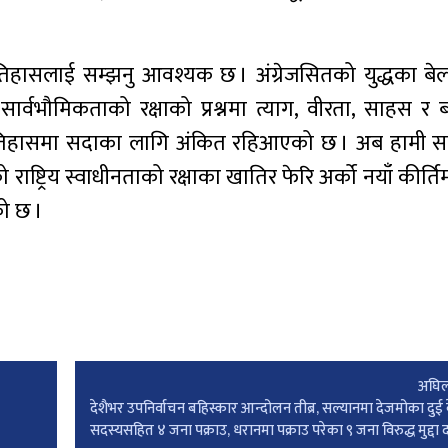
हासलाई सम्झनु आवश्यक छ । अंग्रेजसितको युद्धका बेल
सार्वभौमिकताको रक्षाको प्रश्नमा त्याग, वीरता, साहस र
वइतिहासमा सदाका लागि अंकित रहिआएको छ । अब हामी सब
को राष्ट्रिय स्वाधीनताको रक्षाका खातिर फेरि अर्को नयाँ कीर
को छ ।
अघिल
देशैभर उपनिर्वाचन बहिस्कार आन्दोलन तीब्र, सल्यानमा देजमोका दुई के
सदस्यसहित ४ जना पक्राउ, धरानमा पक्राउ परेका ९ जना विरुद्ध मुद्दा