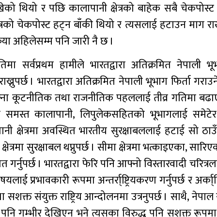
राखेको थियो र पछि कालापानी क्षेत्रको बाहेक सबै चेकपोस
त्रको चेकपोस्ट हट्न बाँकी थियो र त्यसलाई हटाउन माग राख्
िया अहिलेसम्म पनि जारी नै छ ।
ा सर्वप्रथम हामीले भारतद्वारा अतिक्रमित नेपाली भूभ
्नुपर्छ । भारतद्वारा अतिक्रमित नेपाली भूभाग फिर्ता गराउने
ना कूटनीतिक तथा राजनीतिक पहललाई तीव्र गतिमा बढाएर 
समेत समस्त कालापानी, लिपुलेकसहितको भूभागलाई समेटे
पानी क्षेत्रमा अवस्थित भारतीय सुरक्षाबललाई हटाई सो ठाउ
 क्षेत्रमा सुरक्षाबल थप्नुपर्छ । सीमा क्षेत्रमा भत्काइएका, सार
त गर्नुपर्छ । भारतद्वारा फेरि पनि आफ्नो विस्तारवादी चरित्र
 प्रभावकारी रूपमा अन्तर्रा्ष्ट्रियकरण गर्नुपर्छ र अर्का्ति
शक्त संयुक्त राष्ट्रिय आन्दोलनमा उत्रनुपर्छ । साथै, नेपा
झै पनि गम्भीर देखिएन भने त्यसका विरुद्ध पनि सशक्त रूप