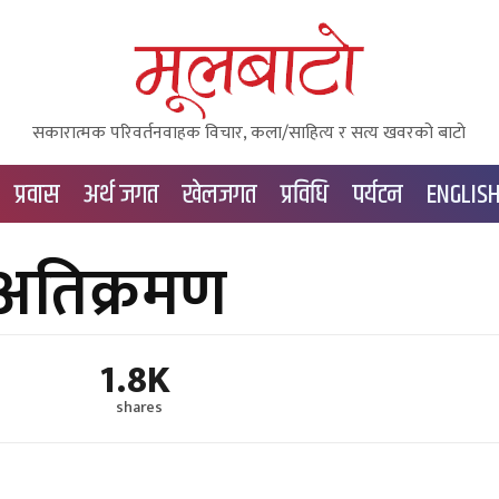
सकारात्मक परिवर्तनवाहक विचार, कला/साहित्य र सत्य खवरको बाटाे
प्रवास
अर्थ जगत
खेलजगत
प्रविधि
पर्यटन
ENGLIS
 अतिक्रमण
1.8K
shares