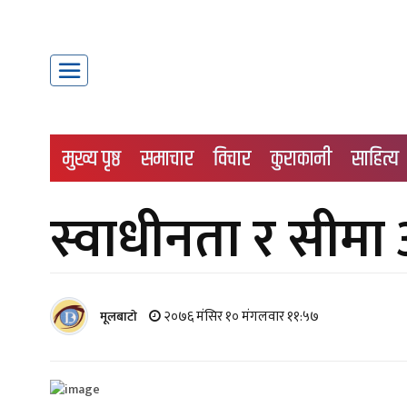
मुख्य पृष्ठ
समाचार
विचार
कुराकानी
साहित्य
स्वाधीनता र सीमा
२०७६ मंसिर १० मंगलवार ११:५७
मूलबाटाे