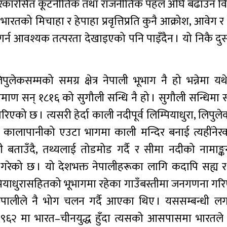
 सरकारसित कूटनीतिक तथा राजनीतिक पहल अघि बढाउन वि
े भारतको मिचाहा र हेपाहा प्रवृत्तिप्रति कुनै आक्रोश, आवेग र
्न आवश्यक तत्परता देखाइएको पनि पाइँदैन । यो निकै दु
ुलेकसम्मको समग्र क्षेत्र नेपाली भूभाग नै हो भन्नेमा यथेष्
माण सन् १८१६ को सुगौली सन्धि नै हो । सुगौली सन्धिमा स्
एको छ । त्यसरी हेर्दा काली नदीपूर्व लिम्पियाधुरा, लिप
ले कालापानीको एउटा भागमा काली मन्दिर बनाई त्यहींनेरक
ी बताउँदै, तथ्यलाई तोडमोड गर्दै र सीमा नदीको नामाङ्कन
े काम गरेको छ । यो देशभक्त नेपालीहरूका लागि कदापि सह्य र
िम्पियाधुरासहितको भूभागमा रहेका गाउँबस्तीमा जनगणना गर
मिन नेपालीले नै भोग चलन गर्दै आएका थिए । यससम्बन्धी 
् १९६२ मा भारत–चीनयुद्ध हुँदा त्यसको आसपासमा भारतल