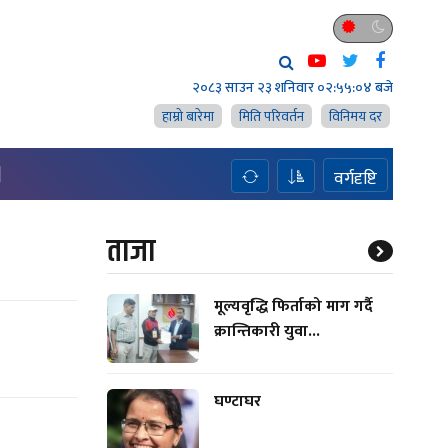
२०८३ साउन २३ शनिवार
०२:५५:०५ बजे
हाम्राे बारेमा
मिति परिवर्तन
विनिमय दर
H
वर्गदृष्टि
ताजा
मूल्यवृद्धि फिर्ताको माग गर्दै
क्रान्तिकारी युवा...
घण्टाघर