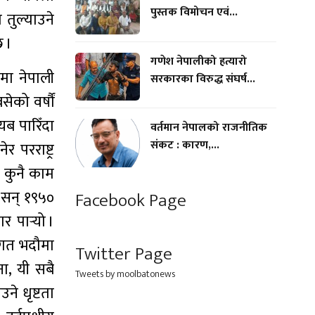
पुस्तक विमोचन एवं...
 तुल्याउने
छ ।
गणेश नेपालीको हत्यारो
रमा नेपाली
सरकारका विरुद्ध संघर्ष...
ेको वर्षौं
यब पारिँदा
वर्तमान नेपालको राजनीतिक
संकट : कारण,...
परराष्ट्र
ा कुनै काम
ा सन् १९५०
Facebook Page
पार्‍यो ।
च गत भदौमा
Twitter Page
ना, यी सबै
Tweets by moolbatonews
ने धृष्टता