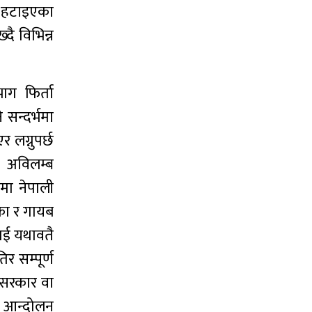
्ट हटाइएका
दै विभिन्न
ाग फिर्ता
 सन्दर्भमा
लग्नुपर्छ
र अविलम्ब
ँमा नेपाली
िएका र गायब
लाई यथावतै
र सम्पूर्ण
ल सरकार वा
मा आन्दोलन