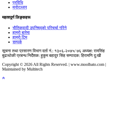
प्रविधि
मनोरञ्जन
महत्वपूर्ण लिङ्कहरू
भाैतिकवादी उपनिषद्काे परिचर्चा गरिने
हाम्राे बारेमा
हाम्राे टिम
सम्पर्क
सूचना तथा प्रसारण विभाग दर्ता नं.: १३०६-२०७५/ ७६
अध्यक्ष: रामसिंह
बुढाथाेकी
प्रबन्ध निर्देशक: हुकुम बहादुर सिंह
सम्पादक: हिरामणि दु:खी
Copyright © 2026 All Rights Reserved. | www.moolbato.com |
Maintained by Multitech