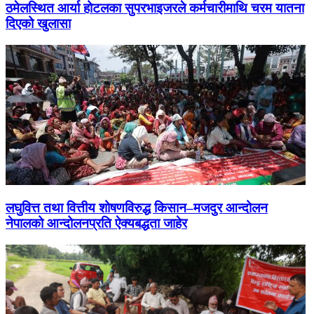
ठमेलस्थित आर्या होटलका सुपरभाइजरले कर्मचारीमाथि चरम यातना
दिएको खुलासा
लघुवित्त तथा वित्तीय शोषणविरुद्ध किसान–मजदुर आन्दोलन
नेपालको आन्दोलनप्रति ऐक्यबद्धता जाहेर