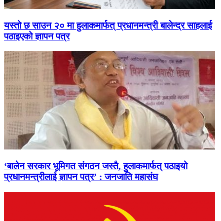
यस्तो छ साउन २० मा हुलाकमार्फत् प्रधानमन्त्री बालेन्द्र साहलाई
पठाइएको ज्ञापन पत्र
‘बालेन सरकार भूमिगत संगठन जस्तै, हुलाकमार्फत् पठाइयो
प्रधानमन्त्रीलाई ज्ञापन पत्र’ : जनजाति महासंघ