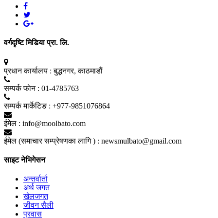
वर्गदृष्टि मिडिया प्रा. लि.
प्रधान कार्यालय :
बुद्धनगर, काठमाडाैं
सम्पर्क फाेन :
01-4785763
सम्पर्क मार्केटिङ :
+977-9851076864
ईमेल :
info@moolbato.com
ईमेल (समाचार सम्प्रेषणका लागि ) :
newsmulbato@gmail.com
साइट नेभिगेसन
अन्तर्वार्ता
अर्थ जगत
खेलजगत
जीवन सैली
प्रवास