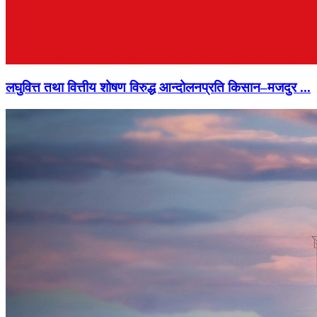
लघुवित्त तथा वित्तीय शोषण विरुद्ध आन्दोलनप्रति किसान–मजदुर ...