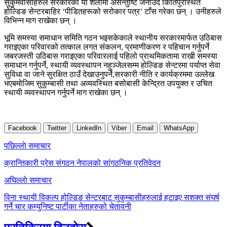
सुकुमवासीहरुले सरकारको यो शैलीमा असन्तुष्टि जनाउँदै किर्तिपुरस्थित
होल्डिङ सेन्टरबाहिर ‘पीडितहरूको सरोकार पत्र’ टाँस गरेका छन् । उनीहरुले
विभिन्न माग राखेका छन् ।
भूमि समस्या समाधान समिति गठन भइसकेकाले स्थानीय सरकारमार्फत उठिबास
गराइएका परिवारको तत्काल लगत संकलन, प्रमाणीकरण र पहिचान गर्नुपर्ने
जबरजस्ती उठिबास गराइएका परिवारलाई पहिलो प्राथमिकतामा राखी समस्या
समाधान गर्नुपर्ने, स्थायी व्यवस्थापन नहुञ्जेलसम्म होल्डिङ सेन्टरमा पर्याप्त सेवा
सुविधा वा जाने सुरक्षित ठाउँ देखाउनुपर्ने,सरकारी नीति र कार्यक्रममा उल्लेख
भएबमोजिम सुकुम्बासी तथा अव्यवस्थित बसोबासी केन्द्रित उपयुक्त र उचित
स्थायी व्यवस्थापन गर्नुपर्ने माग राखेका छन् ।
Facebook
Twitter
LinkedIn
Viber
Email
WhatsApp
Post
पछिल्लाे समाचार
navigation
क्रान्तिकारी प्रेस संगठन नेपालको सांगठनिक प्रतिवेदन
अघिल्लाे समाचार
विना स्थायी विकल्प होल्डिङ सेन्टरबाट सुकुम्बासीहरुलाई हटाइए सशक्त संघर्ष
गर्ने चार कम्युनिष्ट पार्टीका नेताहरुको चेतावनी