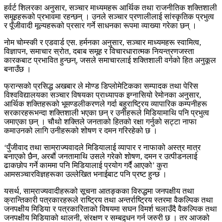
हर्वर्ट शिलरका अनुसार, सञ्चार माध्यमहरू आर्थिक तथा राजनीतिक शक्तिशाली
समूहहरूको प्रभावमा रहन्छन् । उनले सञ्चार प्रणालीलाई सांस्कृतिक प्रभुत्व
र पूँजीवादी मूल्यहरूको प्रसार गर्ने साधनका रूपमा व्याख्या गरेका छन् ।
नोम चोम्स्की र एडवार्ड एस. हर्मनका अनुसार, सञ्चार माध्यमहरू स्वामित्व,
विज्ञापन, समाचार स्रोत, दबाब समूह र विचारधारात्मक नियन्त्रणजस्ता
कारकबाट प्रभावित हुन्छन्, जसले समाचारलाई शक्तिशाली वर्गको हित अनुकूल
बनाउँछ ।
फ्रान्सको प्रसिद्ध अखबार ले मोण्ड डिप्लोमेटिकका सम्पादक तथा पेरिस
विश्वविद्यालयका सञ्चार विषयका प्राध्यापक इग्नासियो रेमोनका अनुसार,
आर्थिक शक्तिहरूको भूमण्डलीकरणले गर्दा बहुराष्ट्रिय व्यापारिक कम्पनीहरू
सरकारहरूभन्दा शक्तिशाली भएका छन् र उनीहरूले मिडियामाथि पनि प्रभुत्व
जमाएका छन् । चौथो शक्तिले जनताको हितको रक्षा गर्नुको सट्टा नाफा
कमाउनको लागि उनीहरूको शोषण र दमन गरिरहेको छ ।
‘पुँजीवाद तथा साम्राज्यवादले मिडियालाई व्यापार र नाफाको अस्त्र मात्र
बनाएको छैन, अरबौं जनतामाथि उसले गरेको शोषण, दमन र उत्पीडनलाई
ढाकछोप गर्ने काममा पनि मिडियालाई प्रयोग गर्दै आएको’ कुरा
आमसञ्चारविज्ञहरूका उल्लेखित भनाईबाट पनि प्रष्ट हुन्छ ।
यसर्थ, साम्राज्यवादीहरूको सूचना आतङ्कका विरुद्धमा जनपक्षीय तथा
क्रान्तिकारी पत्रकारहरूले राष्ट्रिय तथा अन्तर्राष्ट्रिय स्तरमा वैकल्पिक तथा
जनपक्षीय मिडिया र पत्रकारिताको विषयमा सघन विमर्श चलाउँदै वैकल्पिक तथा
जनपक्षीय मिडियाको थालनी, संरक्षण र सम्बद्र्धन गर्न जरुरी छ । तर आजको