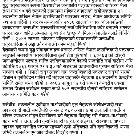
युद्ध पत्रकारका रूपमा क्रियाशील जनपक्षीय पत्रकारहरूको राष्ट्रिय भेला
तथा माघ १५ गते रुकुमको लावाङमा महेश्वर दाहालको संयोजकत्वमा २१
सदस्यीय अखिल नेपाल क्रान्तिकारी पत्रकार सङ्घ, नेपाल आयोजक समिति
स्थापना गरियो । तर त्यसभन्दाअघि २०३६ सालको जनआन्दोलनपछिको
वातावरणमा जनपक्षीय पत्रकारितालाई नयाँ परिस्थितिमा उर्वर बनाउने अग्रज
पत्रकारहरु शक्ति लम्साल, कृष्ण सेन ‘इच्छुक’, मिलन नेपालीहरुलाई विर्सिने
छैनौं । २०४१ सालमा ‘योजना’ पत्रिकाको प्रकाशनसँगै जनपक्षीय
पत्रकारिताको अझ उर्वर बनाउने काम भएको थियो ।
देशव्यापी रूपमा युद्ध संवाददाताहरू बनाएर अखिल नेपाल क्रान्तिकारी पत्रकार
सङ्घले जनपक्षीय पत्रकारितामा ठूलो टेवा पु¥यायो । ६२÷६३ को दोस्रो
जनआन्दोलन पश्चात् शान्ति प्रक्रियामार्फत् देशको राजनीति नयाँ बाटोमा अघि
बढेपछि २०६३ फागुन २९ र ३० गते सङ्घको काठमाडौंमा प्रथम राष्ट्रिय भेला
सम्पन्न भयो । भेलाले सङ्गठनको नाम ‘क्रान्तिकारी पत्रकार सङ्घ’ राख्यो ।
विधान र प्रतिवेदन पारित गर्दै महेश्वर दाहालकै नेतृत्वमा ३३ सदस्यीय केन्द्रीय
समिति समेत चयन ग¥यो । २०६७ फागुन १७ गते सम्पन्न केन्द्रीय एकता
भेलाले विधान संशोधन गर्नुका साथै १०१ सदस्यीय दोस्रो राष्ट्रिय सम्मेलन
आयोजक समिति गठन ग¥यो ।
यसैबीच, तत्कालीन एकीकृत माओवादीको मूल नेतृत्वले संशोधनवादी तथा
अवसरवादी बाटो समातेपछि त्यसबाट ०६९ असार ४ मा तत्कालीन पार्टीका
वरिष्ठ उपाध्यक्ष मोहन वैद्य‘किरण’को नेतृत्वमा विद्रोह गरी नेकपा–माओवादी
गठन भयो । तत्कालीन क्रान्तिकारी पत्रकार सङ्घका संस्थापक अध्यक्ष
महेश्वर दाहालसहित पत्रकारहरूको ठूलो पङ्क्तिले पनि क्रान्तिकारी धारमा
उभिदै तत्कालीन एमाओवादीबाट विद्रोह ग¥यो ।