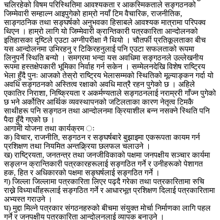
चलिरहेको विषम परिस्थितिमा आवश्यकता र आकस्मिकताले सङ्गठनको
जिम्मेवारी सम्हाल्न आइपुगेको हाम्रो नयाँ टिम वैचारिक, राजनीतिक,
साङ्गठनिक तथा सङ्घर्षको अनुभवका हिसाबले आवश्यक मात्रामा परिपक्व
थिएन । हाम्रो लागि यो जिम्मेवारी क्रान्तिकारी पत्रकारिता आन्दोलनको
इतिहासका दृष्टिले एउटा अग्नीपरीक्षा नै थियो । चौतर्फी प्रतिकूलताका बीच
यस आन्दोलनमा उभिरहनु र टिकिरहनुलाई पनि एउटा सफलताको रूपमा
लिनुपर्ने स्थिति बन्यो । समग्रमा भन्दा यस अवधिमा सङ्गठनले उल्लेखनीय
रूपमा हस्तक्षेपकारी भूमिका निर्वाह गर्न सकेन । सम्मेलनदेखि विशेष राष्ट्रिय
भेला हुँदै पुनः आजको तेस्रो राष्ट्रिय भेलासम्मको स्थितिको मूल्याङ्कन गर्दा यो
अवधि सङ्गठनको अस्तित्व रक्षाको अवधि मात्रै रहन पुगेको छ । अहिले
एकातिर निराशा, निष्क्रियता र अकर्मण्यताले सङ्गठनलाई नराम्ररी गाँज्न पुगेको
छ भने अर्कोतिर आर्थिक व्यवस्थापनको जटिलताका कारण नेतृत्व टिमकै
साथीहरू पनि सङ्गठन तथा आन्दोलनमा क्रियाशील बन्न नसक्ने स्थिति पनि
पैदा हुँदै गएको छ ।
आगामी योजना तथा कार्यक्रम ः
क) विचार, राजनीति, सङ्गठन र सङ्घर्षबारे बुझाइमा एकरूपता कायम गर्न
प्रशिक्षण तथा नियमित अन्तक्र्रिया छलफल चलाउने ।
ख) राष्ट्रियता, जनतन्त्र तथा जनजीविकाको पक्षमा जनपक्षीय सञ्चार कार्यमा
सङ्लग्न क्रान्तिकारी पत्रकारहरूलाई सङ्गठित गर्ने र उनीहरूको पेशागत
हक, हित र अधिकारको पक्षमा सङ्घर्षलाई सङ्गठित गर्ने ।
ग) जिल्ला जिल्लामा पत्रकारिता लिएर पढ्दै गरेका तथा पत्रकारितामा रुचि
राख्ने विध्यार्थीहरूलाई सङ्गठित गर्ने र आधारभूत प्रशिक्षण दिलाई पत्रकारितामा
अभ्यस्त गराउने ।
घ) मुद्दा मिल्ने पत्रकार संगठनहरुको बीचमा संयुक्त मोर्चा निर्माणका लागि पहल
गर्ने र जनपक्षीय पत्रकारिता आन्दोलनलाई व्यापक बनाउने ।