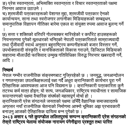
ङ) प्रेस स्वतन्त्रता, अभिव्यक्ति स्वतन्त्रता र विचार स्वतन्त्रताको पक्षमा
निरन्तर आवाज उठाउने ।
च) श्रमजीवी पत्रकारहरूको पेशागत मुद्दा, श्रमजीवी पत्रकार ऐनको
कार्यान्वयन, साना तथा स्वरोजगार लगानीका मिडियाहरूको सम्बद्र्धन,
समानुपातिक विज्ञापन नीतिका बारेमा एकल वा संयुक्त रुपमा आवाज बुलन्द गर्ने
।
छ) सत्ता र शक्तिको वरिपरि गोलचक्कर मारिरहेको र कर्पोरेट हाउसहरूको
नियन्त्रणमा पुगेको मूलधारको भनिएको नेपाली पत्रकारिताले साम्राज्यवादी
तथा पुँजीवादी स्वार्थ अनुसार बहुराष्ट्रिय कम्पनीहरूको बजार विस्तार गर्ने,
उपभोक्तावादी संस्कृति र मानसिकताको विकास गराउने, डिजिटल मिडियाको
सहारामा मौलाउँदो फासिवाद उन्मुख गतिविधिका विरुद्ध निरन्तर खबरदारी गर्ने,
आदि ।
निष्कर्ष
नेपाल गम्भीर राजनीतिक संक्रमणबाट गुज्रिरहेको छ । जनयुद्ध, जनआन्दोलन
र गणतन्त्रका उपलब्धिहरूलाई रक्षा गर्दै अधुरा क्रान्तिकारी कार्यभार पूरा गर्ने
ऐतिहासिक आवश्यकता आज पनि विद्यमान छ । क्रान्तिकारी पत्रकारिता कुनै
तटस्थ कर्म मात्र होइन; यो सत्य, जनअधिकार, राष्ट्रिय स्वाधीनता र सामाजिक
रूपान्तरणको पक्षमा वैचारिक संघर्षको महत्वपूर्ण मोर्चा हो ।
क्रान्तिकारी प्रेस संगठनले जनताको पक्षमा उभिँदै वैज्ञानिक समाजवादतर्फ
अग्रसर नयाँ राजनीतिक चेतनाको निर्माणमा आफ्नो भूमिका अझ प्रभावकारी
बनाउनु आजको ऐतिहासिक दायित्व बन्न पुगेको छ ।
२०८३ असार ६ गते कुपण्डोल ललितपुरमा सम्पन्न क्रान्तिकारी प्रेस संगठनको
तेस्रो राष्ट्रिय भेलामा संयोजक नारायण पंगेनीद्वारा प्रश्तुत तथा पारित