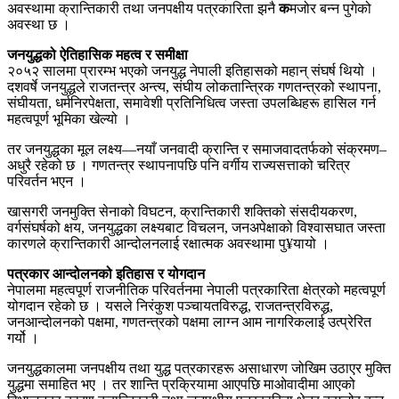
अवस्थामा क्रान्तिकारी तथा जनपक्षीय पत्रकारिता झनै
क
मजोर बन्न पुगेको
अवस्था छ ।
जनयुद्धको ऐतिहासिक महत्व र समीक्षा
२०५२ सालमा प्रारम्भ भएको जनयुद्ध नेपाली इतिहासको महान् संघर्ष थियो ।
दशवर्षे जनयुद्धले राजतन्त्र अन्त्य, संघीय लोकतान्त्रिक गणतन्त्रको स्थापना,
संघीयता, धर्मनिरपेक्षता, समावेशी प्रतिनिधित्व जस्ता उपलब्धिहरू हासिल गर्न
महत्वपूर्ण भूमिका खेल्यो ।
तर जनयुद्धका मूल लक्ष्य—नयाँ जनवादी क्रान्ति र समाजवादतर्फको संक्रमण–
अधुरै रहेको छ । गणतन्त्र स्थापनापछि पनि वर्गीय राज्यसत्ताको चरित्र
परिवर्तन भएन ।
खासगरी जनमुक्ति सेनाको विघटन, क्रान्तिकारी शक्तिको संसदीयकरण,
वर्गसंघर्षको क्षय, जनयुद्धका लक्ष्यबाट विचलन, जनअपेक्षाको विश्वासघात जस्ता
कारणले क्रान्तिकारी आन्दोलनलाई रक्षात्मक अवस्थामा पु¥यायो ।
पत्रकार आन्दोलनको इतिहास र योगदान
नेपालमा महत्वपूर्ण राजनीतिक परिवर्तनमा नेपाली पत्रकारिता क्षेत्रको महत्वपूर्ण
योगदान रहेको छ । यसले निरंकुश पञ्चायतविरुद्ध, राजतन्त्रविरुद्ध,
जनआन्दोलनको पक्षमा, गणतन्त्रको पक्षमा लाग्न आम नागरिकलाई उत्प्रेरित
गर्यो ।
जनयुद्धकालमा जनपक्षीय तथा युद्ध पत्रकारहरू असाधारण जोखिम उठाएर मुक्ति
युद्धमा समाहित भए । तर शान्ति प्रक्रियामा आएपछि माओवादीमा आएको