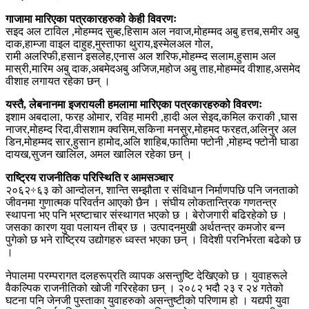
गाजामा मारिएका पत्रकारहरुको केही विवरणः
सइद अल टाविल ,मोहम्मद सुब्ह,हिसाम अल नवाज,मोहम्मद अबु हत्तब,समीर अबु
दाक,हाम्जा वाइल दाहुह,मुस्ताफा थुराय,इस्मेलअल गोल,
रामी अलरिफी,हसान इसलेह,एनास अल शरिफ,मोहम्म्द सलाम,हुसाम अल
मास्री,मारिम अबु दाक,अबमेदअबु अजिज,महोज अबु ताह,मोहम्मद वीशाह,असमेद
वीशाह लगायत रहेका छन् ।
यस्तै, लेबनानमा इजरायली हमलामा मारिएका पत्रकारहरुको विवरणः
इशाम अबदाला, फरह ओमार, रविह मामरी ,हादी अल सेइद,कमिल कराकी ,घास
नाजर,मोहम्द रिदा,वीसशाम क्वसिम,सकिना मनसुर,मोहमद फरहत,अलिनुर अल
डिन,मोहम्मद सार,हुसान हामोद,अलि शाहिब,फातिमा फ्टोनी ,मोहम्द फ्टोनी घाडा
दायख,सुजन खालिल, अमल खालिल रहेका छन् ।
राष्ट्रिय राजनीतिक परिस्थिति र आमसञ्चार
२०६२÷६३ को आन्दोलन, शान्ति सम्झौता र संविधान निर्माणपछि पनि जनताको
जीवनमा गुणात्मक परिवर्तन आएको छैन । संघीय लोकतान्त्रिक गणतन्त्र
स्थापना भए पनि भ्रष्टाचार संस्थागत भएको छ । बेरोजगारी बढिरहेको छ ।
जसका कारण युवा पलायन तीब्र छ । उत्पादनमुखी अर्थतन्त्र कमजोर बन्न
पुगेको छ भने राष्ट्रिय उद्योगहरु ध्वस्त भएका छन् । विदेशी परनिर्भरता बढेको छ
।
नेपालमा परम्परागत दलहरूप्रति व्यापक असन्तुष्टि देखिएको छ । युवाहरूले
वैकल्पिक राजनीतिको खोजी गरिरहेका छन् । २०८२ भदौ २३ र २४ गतेको
घटना पनि जेनजी पुस्ताका युवाहरुको असन्तुष्टीको परिणाम हो । यद्यपी युवा