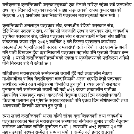
यसैक्रममा क्रान्तिकारी पत्रकारहरूको एक भेलाले छरिएर रहेका सबै जनपक्षीय
तथा क्रान्तिकारी पत्रकारहरूको साझा सङ्गठनको रूपमा कुमार शाहको
नेतृत्वमा ०६९ असोजमा क्रान्तिकारी पत्रकार महासङ्घको गठन भयो ।
क्रान्तिकारी अनलाइन पत्रकार संघ, जनपक्षीय रेडियो पत्रकार संघ,
टेलिभिजन पत्रकार संघ, आदिवासी जनजाति उत्थान पत्रकार संघ, जनपक्षीय
श्रमिक पत्रकार संघ, दलित पत्रकार संघ र सञ्चारकर्मी महिला संघ आंगिक
संगठनका रुपमा रहेर २०६९ कार्तिक ३ गते जिल्ला प्रशासन कार्यालय
काठमाडौ.मा ‘क्रान्तिकारी पत्रकार महासंघ’ दर्ता गरियो । तर एकपछि अर्को
गरि पार्टी विभाजन हुँदा क्रान्तिकारी पत्रकार महासंघ पनि फुटको शिकार बन्न
पुग्यो । यद्यपी क्रान्तिकारीहरुबीचको एकता र ध्रुवीकरणको प्रक्रिया अहिले
पनि निरन्तर रहि नै रहेको छ ।
यहिबीचमा महासङ्घको सम्मेलनको तयारी हुँदै गर्दा तत्कालीन नेकपा–
माओवादीका सचिव नेत्रविक्रम चन्द‘विप्लव’ अलग भएपछि केही पत्रकार
साथीहरू समेत ०७१ मङ्सिरमा विभाजित हुन पुगे । त्यस लगत्तै सङ्गठन
पुनर्गठन गरी सम्मेलनको तयारी गर्दै गर्दा ०७३ जेठमा तत्कालीन पार्टीका
महासचिव रामबहादुर थापा ‘बादल’को नेतृत्वमा एउटा टिम नवसंशोधनवादी
कित्तामा पलायन हुन पुगेपछि पत्रकारहरूको पनि एउटा टिम संशोधनवादी तथा
अवसरवादी कित्तामै पलायन हुन पुग्यो ।
त्यस लगत्तै क्रान्तिकारी धारमा बाँकी रहेका क्रान्तिककारी तथा जनपक्षीय
पत्रकारहरूको भेलाले महासङ्घका संस्थापक संयोजक कुमार शाहकै नेतृत्वमा
सम्मेलन आयोजक समिति पुनर्गठन ग¥यो । त्यसपछि ०७३ श्रावण २४ गते
महासङ्घको प्रथम सम्मेलन सम्पन्न भयो । सम्मेलनले इन्द्र राउतको