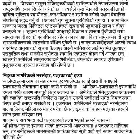
बढ्दो छ ।विश्वका प्रमुख शक्तिहरूबीचको प्रतिस्पर्धाले नेपालजस्ता साना
राष्ट्रमाथि दबाब सिर्जना गरेको छ । त्यसैले क्रान्तिकारी पत्रकारिताको
दायित्व राष्ट्रिय स्वाधीनता, जनअधिकार र श्रमिक वर्गको पक्षमा वैचारिक
संघर्षलाई सुदृढ गर्नु हो ।आजको युग सूचना प्रविधिको युग हो । सामाजिक
सञ्जाल जस्ता डिजिटल प्लेटफर्महरुले सूचनाको पहुचलाई सहज र तीब्र
बनाएको छ । सूचना प्रविधिको अभूतपूर्व विकास र त्यसमा पुँजीवादी तथा
साम्राज्यवादीहरूको एकाधिकार रहेका कारण आज विश्व साम्राज्यवादी सूचना
भूमण्डलीकरणको साङ्लोमा बाँधिन पुगेको छ ।साम्राज्यवादीहरूले आफ्नो स्वार्थ
र अभिष्ट अनुसारको सूचना फैलाएर अरबौं मानिसहरूलाई भ्रमित तुल्याएर
प्राकृतिक तथा मानवीय स्रोतसाधनमाथि एकछत्र दोहन गर्दै आएका छन् ।
खासगरी अमेरिकी साम्राज्यवादले श्रीलंका, बंगलादेश लगायत एशियाली
मुलुकहरुमा प्रत्यक्ष हस्तक्षेप गरिरहेको छ ।
निहत्था नागरिकको नरसंहार, पत्रकारको हत्या
प्यालेष्टाइनमा आम नरसंहार मच्चाएर प्यालेष्टाइनलाई खरानी बनाएको
इजरायलले लेबनानमा हमला जारी राखेको छ । अमेरिका–इजरायलले इरानमाथि
हमला गरेकै कारण मध्यपूर्व क्षेत्र अशान्त छ । अमेरिकाले भेनेजुएलामा आक्रमण
गरि त्यहाँको राष्ट्रपति निकोलस मादुरो र उनकी पत्नीलाई समेत नियन्त्रणमा
लिएर बन्दी बनाएर राखेको छ । इजरायल–अमेरिकाले मच्चाएको नरसंहारमा
बालबालिका, महिलाहरु मात्र परेका छैनन्, सूचनाका बाहक पत्रकारहरुको
समेत हत्या गरिएका छन् ।
गाजामा २ सय भन्दा बढी पत्रकारको हत्या भएको छ भने उपलब्ध
अभिलेखअनुसार इरानमा भएको इजरायली आक्रमणमा ४ पत्रकार मारिएका
छन्, तर उनीहरूको नामसम्बन्धी आधिकारिक सूची अझै पूर्ण रूपमा सार्वजनिक
गरिएको छैन ।