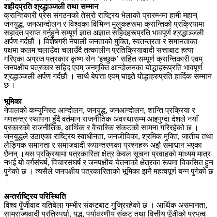
शहीदप्रति श्रद्धाञ्जली तथा सम्मान
क्रान्तिकारी प्रेस संगठनको तेस्रो राष्ट्रिय भेलाको प्रारम्भमा हामी महान्
जनयुद्ध, जनआन्दोलन र विश्वका विभिन्न मुलुकहरूमा क्रान्तिको प्रक्रियामा
सहादत प्राप्त गर्नुहुने सम्पूर्ण ज्ञात अज्ञात सहिदहरूप्रति भावपूर्ण श्रद्धाञ्जली
अर्पण गर्दछौं । विशेषगरी नेपाली जनताको मुक्ति, स्वतन्त्रता र समानताका
पक्षमा कलम चलाउँदा चलाउँदै तत्कालीन प्रतिक्रियावादी सत्ताबाट हत्या
गरिएका अग्रज पत्रकार कृष्ण सेन ‘इच्छुक’ सहित सम्पूर्ण क्रान्तिकारी एवम्
जनपक्षीय पत्रकार सहिद एवम् जनमुक्ति आन्दोलनका योद्धाहरूप्रति भावपूर्ण
श्रद्धाञ्जली अर्पण गर्दछौं । साथै बेपत्ता एवम् घाइते योद्धाहरुप्रति हार्दिक सम्मान
छ ।
भूमिका
नेपालको कम्युनिस्ट आन्दोलन, जनयुद्ध, जनआन्दोलन, शान्ति प्रक्रिया र
गणतन्त्र स्थापना हुँदै वर्तमान राजनीतिक अवस्थासम्म आइपुग्दा देशले नयाँ
प्रकारको राजनीतिक, आर्थिक र वैचारिक संकटको सामना गरिरहेको छ ।
जनयुद्धले उठाएका राष्ट्रिय स्वाधीनता, जनजीविका, श्रमिक मुक्ति, जातीय तथा
लैङ्गिक समानता र समाजवादी रूपान्तरणका प्रश्नहरू अझै समाधान भएका
छैनन् ।यस प्रक्रियामा पत्रकारिता क्षेत्र केवल सूचना प्रवाहको माध्यम मात्र
नभई यो वर्गसंघर्ष, विचारसंघर्ष र जनपक्षीय चेतनाको क्षेत्रका रूपमा विकसित हुन
पुगेको छ । त्यसैले जनपक्षीय पत्रकारिताको भूमिका झनै महत्वपूर्ण बन्न पुगेको छ
।
अन्तर्राष्ट्रिय परिस्थिति
विश्व पुँजीवाद यतिबेला गम्भीर संकटबाट गुज्रिरहेको छ । आर्थिक असमानता,
साम्राज्यवादी प्रतिस्पर्धा, युद्ध, पर्यावरणीय संकट तथा वित्तीय पूँजीको प्रभुत्व