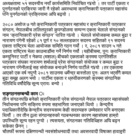
अध्यक्षतामा ५१ सदस्यीय नयाँ कार्यसमिति निर्वाचित ग¥यो । तर पार्टी एकता र
पुनर्गठनको प्रक्रिया जारी नै रहेको अवस्थामा क्रान्तिकारी पत्रकार महासंघ
पनि पुनर्गठनको प्रक्रियामा अघि बढ्यो ।
२०८० असोज ७ गते क्रान्तिकारी पत्रकार महासंघ र क्रान्तिकारी पत्रकार
संगठन, नेपालबीच ललितपुरको कुपण्डोलमा सम्पन्न एकता भेलाले संगठनको
नाम ‘क्रान्तिकारी प्रेस संगठन’ पारित ग¥यो । भेलाले संयोजकमा कमल बुढा र
नारायण पंगेनी रहेको ८१ पूर्ण र १० सल्लाहकार सदस्य सहितको ९१ सदस्य
एकता राष्ट्रिय भेला आयोजक समिति गठन गर्यो । र, २०८१ साउन ५ गते
एकता राष्ट्रिय भेला काठमाडौंमा गर्ने निर्णय गर्यो ।यहीबीचमा, पुनः क्रान्तिकारी
कम्युनिस्ट पार्टी र नेकपा (मशाल) बीचको एकताको क्रममा प्रगतिशील
पत्रकार संघका नारायण शर्मालाई प्रेस संगठनको संयोजक र कमल बुढा र
नारायण पंगेनीलाई सह संयोजक बनाउने निर्णय पार्टीले ग¥यो ।तर एकतामा
आएको एक वर्ष नपुग्दै २०८१ साउनमा धर्मेन्द्र बास्तोला पुनः अलग भएसँगै कमल
बुढा समूह अलग भयो । पार्टीमा एकता र ध्रुवीकरणको क्रममा संगठनिक
गतिविधि वर्षौदेखि सून्य प्रायः बन्यो ।
सङ्गठनसम्बन्धी काम ः
तीन संगठनपछि बनेको क्रान्तिकारी प्रेस संगठनले नेपाल पत्रकार महासंघको
निर्वाचनमा पनि सक्रिय रुपमा सहभागिता जनाएको थियो । केन्द्रीय
पदाधिकारीदेखि केन्द्रीय सदस्यसम्म केही सदस्यहरु उम्मेदवार पनि बनाएका
थियौं । तर तीन ठूला संगठनहरुको गठबन्धनका कारण महासंघमा हाम्रो
उपस्थिति सून्य रहन पुग्यो । त्यसयता, संगठनका गतिविधिहरु अघि बढ्न
सकेका छैनन् ।
चौतर्फी रूपमा दक्षिणपन्थी नवसंशोधनवादी तथा अवसरवादी विषाक्त हावाहुरी