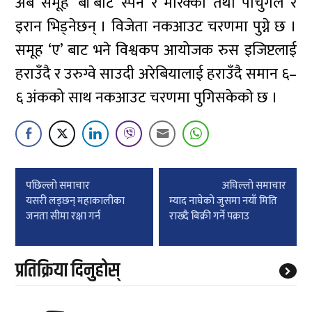
अब समूह ‘बी’बाट स्पेन र मोरक्को तथा पोर्चुगल र
इरान भिड्नेछन् । विजेता नकआउट चरणमा पुग्ने छ ।
समूह ‘ए’ बाट भने विश्वकप आयोजक रुस इजिप्टलाई
हराउँदै र उरुग्वे साउदी अरेबियालाई हराउँदै समान ६–
६ अंकको साथ नकआउट चरणमा पुगिसकेकाे छ ।
Post
पछिल्लाे समाचार
अघिल्लाे समाचार
navigation
यसरी लड्छन् महाकालीका
म्याद नाघेको जुसमा नयाँ मिति
जनता सीमा रक्षा गर्न
राख्दै बिक्री गर्ने पक्राउ
प्रतिक्रिया दिनुहोस्