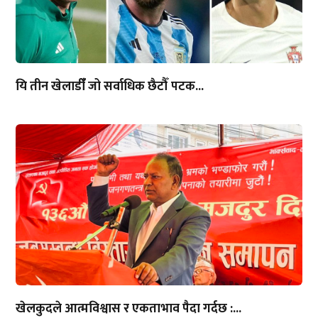
यि तीन खेलाडीँँ जो सर्वाधिक छैटौँ पटक...
खेलकुदले आत्मविश्वास र एकताभाव पैदा गर्दछ :...