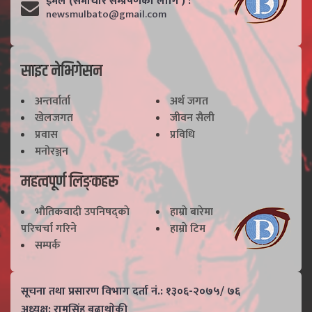
ईमेल (समाचार सम्प्रेषणका लागि ) :
newsmulbato@gmail.com
साइट नेभिगेसन
अन्तर्वार्ता
अर्थ जगत
खेलजगत
जीवन सैली
प्रवास
प्रविधि
मनोरञ्जन
महत्वपूर्ण लिङ्कहरू
भाैतिकवादी उपनिषद्काे
हाम्राे बारेमा
परिचर्चा गरिने
हाम्राे टिम
सम्पर्क
सूचना तथा प्रसारण विभाग दर्ता नं.: १३०६-२०७५/ ७६
अध्यक्ष: रामसिंह बुढाथाेकी