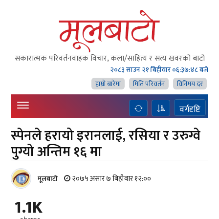
सकारात्मक परिवर्तनवाहक विचार, कला/साहित्य र सत्य खवरको बाटाे
२०८३ साउन २१ बिहीवार
०६:३७:४९ बजे
हाम्राे बारेमा
मिति परिवर्तन
विनिमय दर
वर्गदृष्टि
स्पेनले हरायो इरानलाई, रसिया र उरुग्वे
पुग्यो अन्तिम १६ मा
२०७५ असार ७ बिहीवार १२:००
मूलबाटाे
1.1K