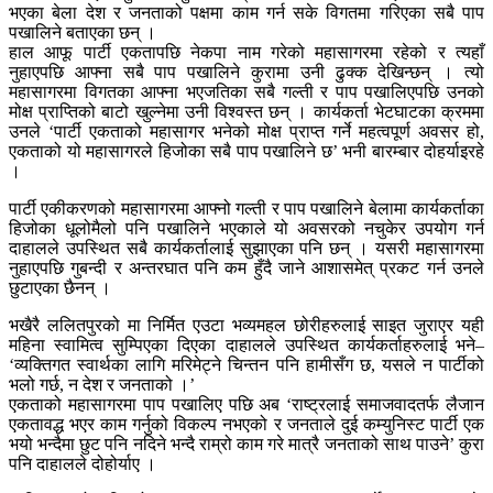
भएका बेला देश र जनताको पक्षमा काम गर्न सके विगतमा गरिएका सबै पाप
पखालिने बताएका छन् ।
हाल आफू पार्टी एकतापछि नेकपा नाम गरेको महासागरमा रहेको र त्यहाँ
नुहाएपछि आफ्ना सबै पाप पखालिने कुरामा उनी ढुक्क देखिन्छन् । त्यो
महासागरमा विगतका आफ्ना भएजतिका सबै गल्ती र पाप पखालिएपछि उनको
मोक्ष प्राप्तिको बाटो खुल्नेमा उनी विश्वस्त छन् । कार्यकर्ता भेटघाटका क्रममा
उनले ‘पार्टी एकताको महासागर भनेको मोक्ष प्राप्त गर्ने महत्वपूर्ण अवसर हो,
एकताको यो महासागरले हिजोका सबै पाप पखालिने छ’ भनी बारम्बार दोहर्याइरहे
।
पार्टी एकीकरणको महासागरमा आफ्नो गल्ती र पाप पखालिने बेलामा कार्यकर्ताका
हिजोका धूलोमैलो पनि पखालिने भएकाले यो अवसरको नचुकेर उपयोग गर्न
दाहालले उपस्थित सबै कार्यकर्तालाई सुझाएका पनि छन् । यसरी महासागरमा
नुहाएपछि गुबन्दी र अन्तरघात पनि कम हुँदै जाने आशासमेत् प्रकट गर्न उनले
छुटाएका छैनन् ।
भखैरै ललितपुरको मा निर्मित एउटा भव्यमहल छोरीहरुलाई साइत जुराएर यही
महिना स्वामित्व सुम्पिएका दिएका दाहालले उपस्थित कार्यकर्ताहरुलाई भने–
‘व्यक्तिगत स्वार्थका लागि मरिमेट्ने चिन्तन पनि हामीसँग छ, यसले न पार्टीको
भलो गर्छ, न देश र जनताको ।’
एकताको महासागरमा पाप पखालिए पछि अब ‘राष्ट्रलाई समाजवादतर्फ लैजान
एकतावद्ध भएर काम गर्नुको विकल्प नभएको र जनताले दुई कम्युनिस्ट पार्टी एक
भयो भन्दैमा छुट पनि नदिने भन्दै राम्रो काम गरे मात्रै जनताको साथ पाउने’ कुरा
पनि दाहालले दोहोर्याए ।