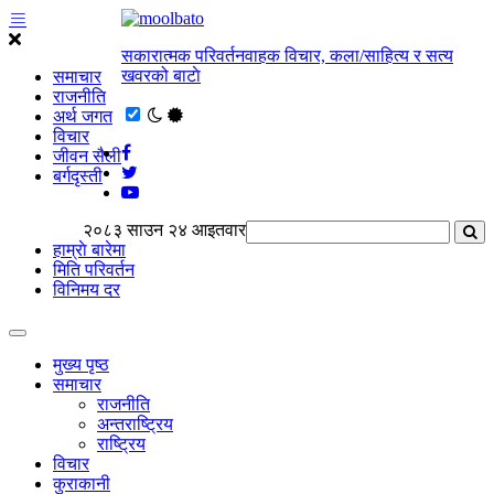
सकारात्मक परिवर्तनवाहक विचार, कला/साहित्य र सत्य
खवरको बाटाे
समाचार
राजनीति
अर्थ जगत
विचार
जीवन सैली
बर्गदृस्ती
२०८३ साउन २४ आइतवार
हाम्राे बारेमा
मिति परिवर्तन
विनिमय दर
मुख्य पृष्ठ
समाचार
राजनीति
अन्तराष्ट्रिय
राष्ट्रिय
विचार
कुराकानी