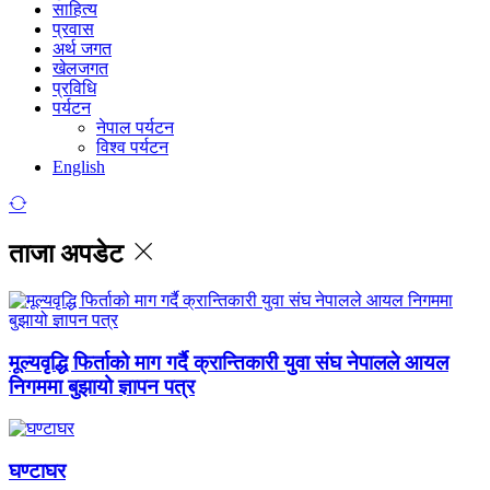
साहित्य
प्रवास
अर्थ जगत
खेलजगत
प्रविधि
पर्यटन
नेपाल पर्यटन
विश्व पर्यटन
English
ताजा अपडेट
मूल्यवृद्धि फिर्ताको माग गर्दै क्रान्तिकारी युवा संघ नेपालले आयल
निगममा बुझायो ज्ञापन पत्र
घण्टाघर