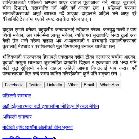
शान्तिकालको पछिल्लो खण्डमा आएर दाहाल पूजाआजा गर्ने, साइत जुराउने,
चीना टिपाउने, ग्रहशान्ति गर्ने आदि गर्दै आएका छन् । पछिल्लो चरणमा
सामाजीकरणको अमूर्त व्याख्या गर्दै आएका दाहालले अहिले भने आफू पूरै
‘रिहाबिलिटेशन’मा गएको स्पष्ट सङ्केत गरेका छन् ।
दाहाल एमाले बनेका, बहुदलीय जनवादलाई स्वीकार गरेका, जनयुद्ध गल्ती र पाप
थियो भनेका, अब धर्मकर्ममा लाग्छु भनेका, व्यक्तिगत सुखशान्ति भन्दा ठूलो अरु
केही छैन भन्ने गरेका दाहाल अब अध्यात्मवादी र पश्चगामी सामाजीकरणको
कुरालाई भेटघाट र प्रशिक्षणको मूल विषयवस्तु बनाउन थालेका छन् ।
भौतिकवादी संस्कारका हिसाबले एकताका दशैंमा टीका नलगाएर चर्चामा आएका,
बुबाको मृत्युमा छालाका जुत्तासहित दागबत्ति दिएका र एकताका त्यो भन्दा पनि
बढी युद्ध सुप्रिमो बनेका दाहाल अहिले आफ्ना विगतलाई पाप करार गर्दै
पश्चात्तापका दिन गन्दै समय व्यतित गरिरहेकोमा कुनै पनि शङ्का छैन ।
Facebook
Twitter
LinkedIn
Viber
Email
WhatsApp
Post
पछिल्लाे समाचार
navigation
अझै दुईहजारभन्दा बढी ट्याक्सीमा जोडिएन प्रिन्टर मेशिन
अघिल्लाे समाचार
मोदीको वृष्टि छायाँमा ओलीको चीन भ्रमण