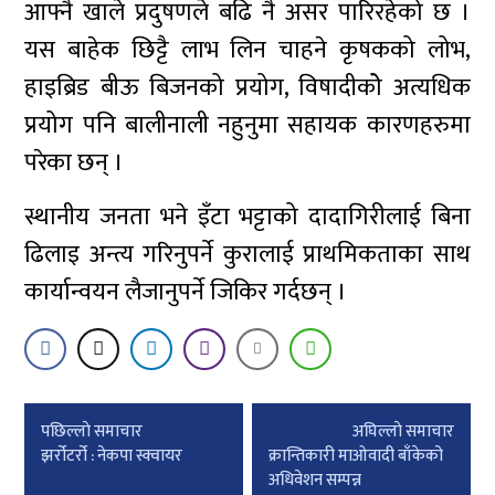
आफ्नै खाले प्रदुषणले बढि नै असर पारिरहेको छ ।
यस बाहेक छिट्टै लाभ लिन चाहने कृषकको लोभ,
हाइब्रिड बीऊ बिजनको प्रयोग, विषादीकोे अत्यधिक
प्रयोग पनि बालीनाली नहुनुमा सहायक कारणहरुमा
परेका छन् ।
स्थानीय जनता भने इँटा भट्टाको दादागिरीलाई बिना
ढिलाइ अन्त्य गरिनुपर्ने कुरालाई प्राथमिकताका साथ
कार्यान्वयन लैजानुपर्ने जिकिर गर्दछन् ।
Post
पछिल्लाे समाचार
अघिल्लाे समाचार
navigation
झर्रोटर्रो : नेकपा स्क्वायर
क्रान्तिकारी माओवादी बाँकेको
अधिवेशन सम्पन्न