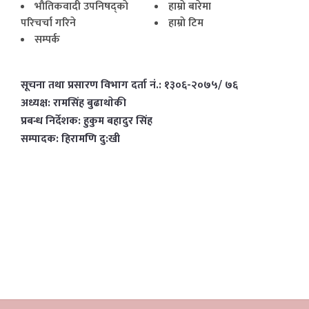
भाैतिकवादी उपनिषद्काे
हाम्राे बारेमा
परिचर्चा गरिने
हाम्राे टिम
सम्पर्क
सूचना तथा प्रसारण विभाग दर्ता नं.: १३०६-२०७५/ ७६
अध्यक्ष: रामसिंह बुढाथाेकी
प्रबन्ध निर्देशक: हुकुम बहादुर सिंह
सम्पादक: हिरामणि दु:खी