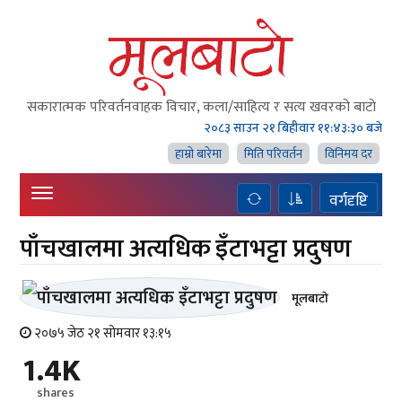
सकारात्मक परिवर्तनवाहक विचार, कला/साहित्य र सत्य खवरको बाटाे
२०८३ साउन २१ बिहीवार
११:४३:३१ बजे
हाम्राे बारेमा
मिति परिवर्तन
विनिमय दर
वर्गदृष्टि
पाँचखालमा अत्यधिक इँटाभट्टा प्रदुषण
मूलबाटाे
२०७५ जेठ २१ सोमवार १३:१५
1.4K
shares