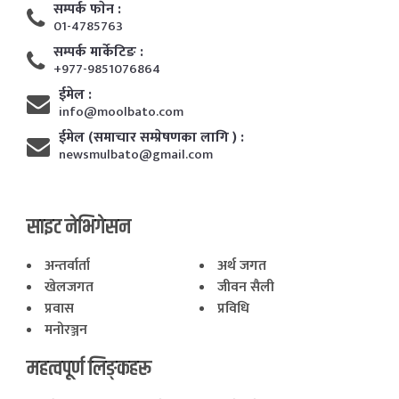
सम्पर्क फाेन :
01-4785763
सम्पर्क मार्केटिङ :
+977-9851076864
ईमेल :
info@moolbato.com
ईमेल (समाचार सम्प्रेषणका लागि ) :
newsmulbato@gmail.com
साइट नेभिगेसन
अन्तर्वार्ता
अर्थ जगत
खेलजगत
जीवन सैली
प्रवास
प्रविधि
मनोरञ्जन
महत्वपूर्ण लिङ्कहरू