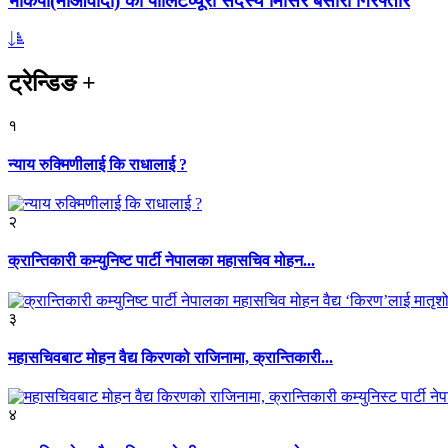
भाकपा(माओवादी) का पोलिटव्यूरो सदस्य मिसिर बेसारा गिरफ्तार
ट्रेन्डिङ
+
१
न्याय रुक्मिणीलाई कि राधालाई ?
२
क्रान्तिकारी कम्युनिष्ट पार्टी नेपालका महासचिव मोहन...
३
महासचिवबाट मोहन वैद्य किरणको राजिनामा, क्रान्तिकारी...
४