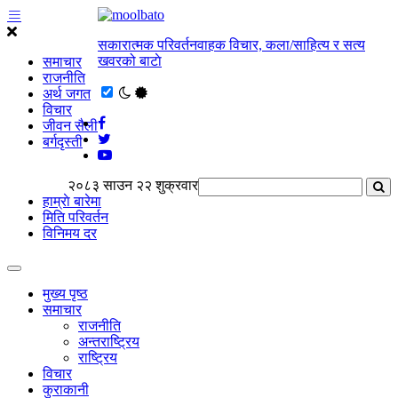
सकारात्मक परिवर्तनवाहक विचार, कला/साहित्य र सत्य
खवरको बाटाे
समाचार
राजनीति
अर्थ जगत
विचार
जीवन सैली
बर्गदृस्ती
२०८३ साउन २२ शुक्रवार
हाम्राे बारेमा
मिति परिवर्तन
विनिमय दर
मुख्य पृष्ठ
समाचार
राजनीति
अन्तराष्ट्रिय
राष्ट्रिय
विचार
कुराकानी