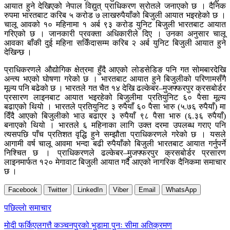
आयात हुने देखिएको नेपाल विद्युत् प्राधिकरण स्रोतले जनाएको छ । दैनिक
रुपमा भारतबाट करिब ५ करोड ७ लाखरुपैयाँको बिजुली आयात भइरहेको छ ।
चालू आवको १० महिनामा १ अर्ब ९३ करोड युनिट बिजुली भारतबाट आयात
गरिएको छ । जानकारी प्रवक्ता अधिकारीले दिए । उनका अनुसार चालू
आवका बाँकी दुई महिना सकिँदासम्म करिब २ अर्ब युनिट बिजुली आयात हुने
देखिन्छ ।
प्राधिकरणले औद्योगिक क्षेत्रमा हुँदै आएको लोडसेडिङ पनि गत सोमबारदेखि
अन्त्य भएको घोषणा गरेको छ । भारतबाट आयात हुने बिजुलीको परिणामसँगै
मूल्य पनि बढेको छ । भारतले गत चैत १४ देखि ढल्केबर–मुजफ्फरपुर क्रसबोर्डर
प्रसारण लाइनबाट आयात भइरहेको बिजुलीमा प्रतियुनिट ६० पैसा मूल्य
बढाएको थियो । भारतले प्रतियुनिट ३ रुपैयाँ ६० पैसा भारु (५.७६ रुपैयाँ) मा
दिँदै आएको बिजुलीको भाउ बढाएर ३ रुपैयाँ ९८ पैसा भारु (६.३६ रुपैयाँ)
बनाएको थियो । भारतले ६ महिनाका लागि उक्त दरमा उपलब्ध गराए पनि
त्यसपछि पाँच प्रतिशत वृद्धि हुने सम्झौता प्राधिकरणले गरेको छ । यसले
आगामी वर्ष चालू आवमा भन्दा बढी रुपैयाँको बिजुली भारतबाट आयात गर्नुपर्ने
निश्चित छ । प्राधिकरणले ढल्केबर–मुजफ्फरपुर क्रसबोर्डर प्रसारण
लाइनमार्फत १२० मेगावाट बिजुली आयात गर्दै आएको नागरिक दैनिकमा समाचार
छ ।
Facebook
Twitter
LinkedIn
Viber
Email
WhatsApp
Post
पछिल्लाे समाचार
navigation
मोदी फर्किएलगत्तै कञ्चनपुरको भुडामा पुनः सीमा अतिक्रमण