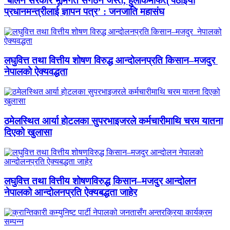
‘बालेन सरकार भूमिगत संगठन जस्तै, हुलाकमार्फत् पठाइयो
प्रधानमन्त्रीलाई ज्ञापन पत्र’ : जनजाति महासंघ
लघुवित्त तथा वित्तीय शोषण विरुद्ध आन्दोलनप्रति किसान–मजदुर
नेपालको ऐक्यवद्धता
ठमेलस्थित आर्या होटलका सुपरभाइजरले कर्मचारीमाथि चरम यातना
दिएको खुलासा
लघुवित्त तथा वित्तीय शोषणविरुद्ध किसान–मजदुर आन्दोलन
नेपालको आन्दोलनप्रति ऐक्यबद्धता जाहेर