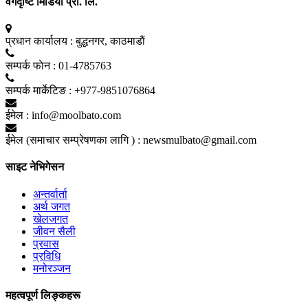
वर्गदृष्टि मिडिया प्रा. लि.
प्रधान कार्यालय :
बुद्धनगर, काठमाडाैं
सम्पर्क फाेन :
01-4785763
सम्पर्क मार्केटिङ :
+977-9851076864
ईमेल :
info@moolbato.com
ईमेल (समाचार सम्प्रेषणका लागि ) :
newsmulbato@gmail.com
साइट नेभिगेसन
अन्तर्वार्ता
अर्थ जगत
खेलजगत
जीवन सैली
प्रवास
प्रविधि
मनोरञ्जन
महत्वपूर्ण लिङ्कहरू