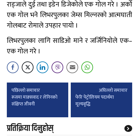
राड्जाले दुई तथा इडेन डिजेकोले एक गोल गरे । अर्को
एक गोल भने लिभरपुलका जेम्स मिल्नरको आत्मघाती
गोलबाट रोमाले उपहार पायो ।
लिभरपुलका लागि साडिओ माने र जर्जिनियोले एक–
एक गोल गरे ।
Post
पछिल्लाे समाचार
अघिल्लाे समाचार
navigation
रूसमा माक्र्सवाद र लेनिनको
फेरि पेट्रोलियम पदार्थमा
संक्षिप्त जीवनी
मूल्यवृद्धि
प्रतिक्रिया दिनुहोस्