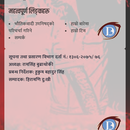
महत्वपूर्ण लिङ्कहरू
भाैतिकवादी उपनिषद्काे
हाम्राे बारेमा
परिचर्चा गरिने
हाम्राे टिम
सम्पर्क
सूचना तथा प्रसारण विभाग दर्ता नं.: १३०६-२०७५/ ७६
अध्यक्ष: रामसिंह बुढाथाेकी
प्रबन्ध निर्देशक: हुकुम बहादुर सिंह
सम्पादक: हिरामणि दु:खी