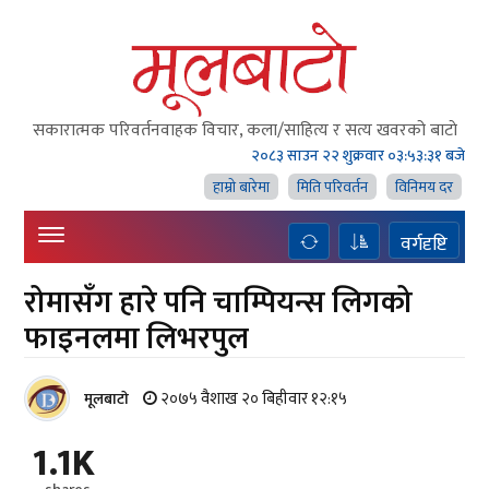
सकारात्मक परिवर्तनवाहक विचार, कला/साहित्य र सत्य खवरको बाटाे
२०८३ साउन २२ शुक्रवार
०३:५३:३२ बजे
हाम्राे बारेमा
मिति परिवर्तन
विनिमय दर
वर्गदृष्टि
रोमासँग हारे पनि चाम्पियन्स लिगको
फाइनलमा लिभरपुल
२०७५ वैशाख २० बिहीवार १२:१५
मूलबाटाे
1.1K