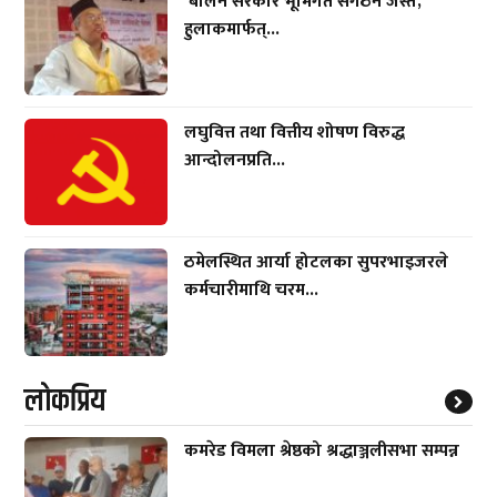
‘बालेन सरकार भूमिगत संगठन जस्तै,
हुलाकमार्फत्...
लघुवित्त तथा वित्तीय शोषण विरुद्ध
आन्दोलनप्रति...
ठमेलस्थित आर्या होटलका सुपरभाइजरले
कर्मचारीमाथि चरम...
लाेकप्रिय
कमरेड विमला श्रेष्ठको श्रद्धाञ्जलीसभा सम्पन्न