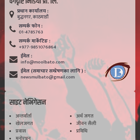
वर्गदृष्टि मिडिया प्रा. लि.
प्रधान कार्यालय :
बुद्धनगर, काठमाडाैं
सम्पर्क फाेन :
01-4785763
सम्पर्क मार्केटिङ :
+977-9851076864
ईमेल :
info@moolbato.com
ईमेल (समाचार सम्प्रेषणका लागि ) :
newsmulbato@gmail.com
साइट नेभिगेसन
अन्तर्वार्ता
अर्थ जगत
खेलजगत
जीवन सैली
प्रवास
प्रविधि
मनोरञ्जन