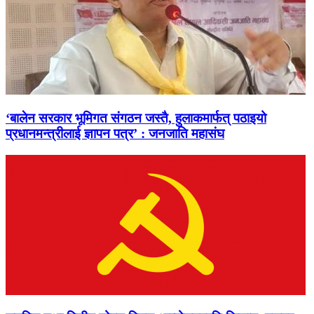
‘बालेन सरकार भूमिगत संगठन जस्तै, हुलाकमार्फत् पठाइयो
प्रधानमन्त्रीलाई ज्ञापन पत्र’ : जनजाति महासंघ