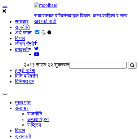
सकारात्मक परिवर्तनवाहक विचार, कला/साहित्य र सत्य
खवरको बाटाे
समाचार
राजनीति
अर्थ जगत
विचार
जीवन सैली
बर्गदृस्ती
२०८३ साउन २२ शुक्रवार
हाम्राे बारेमा
मिति परिवर्तन
विनिमय दर
मुख्य पृष्ठ
समाचार
राजनीति
अन्तराष्ट्रिय
राष्ट्रिय
विचार
कुराकानी