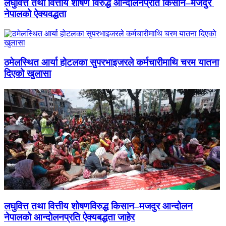
लघुवित्त तथा वित्तीय शोषण विरुद्ध आन्दोलनप्रति किसान–मजदुर
नेपालको ऐक्यवद्धता
ठमेलस्थित आर्या होटलका सुपरभाइजरले कर्मचारीमाथि चरम यातना
दिएको खुलासा
लघुवित्त तथा वित्तीय शोषणविरुद्ध किसान–मजदुर आन्दोलन
नेपालको आन्दोलनप्रति ऐक्यबद्धता जाहेर