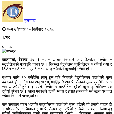
मूलबाटाे
२०७५ वैशाख २० बिहीवार १५:१८
1.7K
shares
काठमाडौं, वैशाख २० ।
नेपाल आयल निगमले फेरि पेट्रोल, डिजेल र
मट्टीतेलको मूल्यवृद्वि गरेको छ । निगमले पेट्रोलमा प्रतिलिटर २ रुपैयाँ तथा र
डिजेल र मटीतेलमा प्रतिलिटर ३–३ रुपैयाँले मूल्यवृद्वि गरेको हो ।
बुधबार राति १२ बजेदेखि लागू हुने गरि निगमले पेट्रोलियम पदार्थको मूल्य
बढाएको हो । निगमका अनुसार मूल्यवृद्धिपछि अब पेट्रोलको मूल्य प्रतिलिटर १
सय ८ रुपैयाँ हुनेछ । यस्तै, डिजेल र मट्टीतेल दुवैको मूल्य प्रतिलिटर ९०
रुपैयाँ पुगेको छ । खाना पकाउने एलपी ग्यास र हवाई इन्धनको भने मूल्य यथावत
रहेको निगमले जनाएको छ ।
वाम सरकार गठन भएपछि पेट्रोलियम पदार्थको मूल्य बढेको यो तेस्रो पटक हो
। पछिल्लोपटक वैशाख ३ मा पेट्रोलमा एक रुपैयाँ र डिजेल र मट्टीतेलमा दुई
रुपैयाँ प्रतिलिटरका दरले मूल्य बढाइएको थियो । निगमका अनुसार मूल्य