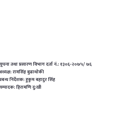
सूचना तथा प्रसारण विभाग दर्ता नं.: १३०६-२०७५/ ७६
अध्यक्ष: रामसिंह बुढाथाेकी
प्रबन्ध निर्देशक: हुकुम बहादुर सिंह
सम्पादक: हिरामणि दु:खी