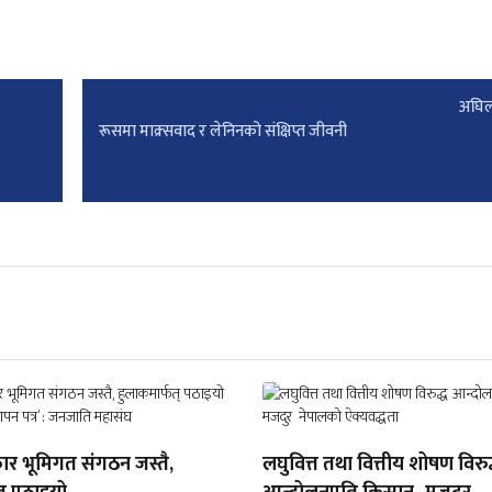
अघिल
रूसमा माक्र्सवाद र लेनिनको संक्षिप्त जीवनी
ार भूमिगत संगठन जस्तै,
लघुवित्त तथा वित्तीय शोषण विरुद