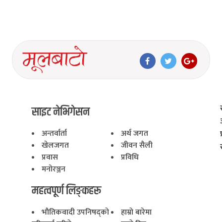
साइट नेभिगेसन
अन्तर्वार्ता
अर्थ जगत
खेलजगत
जीवन सैली
प्रवास
प्रविधि
मनोरञ्जन
महत्वपूर्ण लिङ्कहरू
भाैतिकवादी उपनिषद्काे
हाम्राे बारेमा