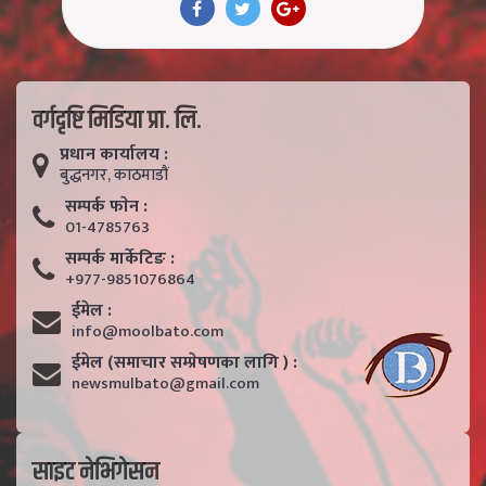
वर्गदृष्टि मिडिया प्रा. लि.
प्रधान कार्यालय :
बुद्धनगर, काठमाडाैं
सम्पर्क फाेन :
01-4785763
सम्पर्क मार्केटिङ :
+977-9851076864
ईमेल :
info@moolbato.com
ईमेल (समाचार सम्प्रेषणका लागि ) :
newsmulbato@gmail.com
साइट नेभिगेसन