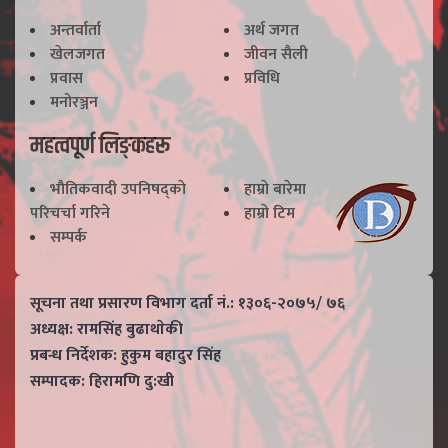
अन्तर्वार्ता
अर्थ जगत
खेलजगत
जीवन सैली
प्रवास
प्रविधि
मनोरञ्जन
महत्वपूर्ण लिङ्कहरू
भाैतिकवादी उपनिषद्काे
हाम्राे बारेमा
परिचर्चा गरिने
हाम्राे टिम
सम्पर्क
सूचना तथा प्रसारण विभाग दर्ता नं.: १३०६-२०७५/ ७६
अध्यक्ष: रामसिंह बुढाथाेकी
प्रबन्ध निर्देशक: हुकुम बहादुर सिंह
सम्पादक: हिरामणि दु:खी