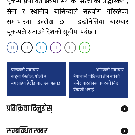
भूकम्प प्रभावित क्षेत्रमा सयौँको संख्याका उद्धारकर्ता,
सेना र स्थानीय बासिन्दाले सहयोग गरिरहेको
समाचारमा उल्लेख छ । इन्डोनेसिया बारम्बार
भूकम्पले सताउने देशको सूचीमा पर्दछ ।
Post
पछिल्लाे समाचार
अघिल्लाे समाचार
navigation
कटुवा पेस्तोल, गोली र
नेपालको पछिल्लो तीन वर्षको
बमसहित हेटौँडाबाट एक पक्राउ
बजेट वास्तविक नभएको विश्व
बैंकको भनाई
प्रतिक्रिया दिनुहोस्
सम्बन्धित खबर