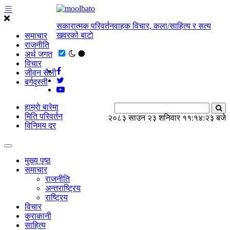
सकारात्मक परिवर्तनवाहक विचार, कला/साहित्य र सत्य
खवरको बाटाे
समाचार
राजनीति
अर्थ जगत
विचार
जीवन सैली
बर्गदृस्ती
हाम्राे बारेमा
मिति परिवर्तन
२०८३ साउन २३ शनिवार
११:१४:२३ बजे
विनिमय दर
मुख्य पृष्ठ
समाचार
राजनीति
अन्तराष्ट्रिय
राष्ट्रिय
विचार
कुराकानी
साहित्य