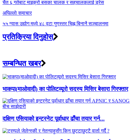
navigation
चैत ६ गतेबाट माइक्रो बसका चालक र सहचालकलाई ड्रेस
अघिल्लाे समाचार
५५ ग्यास उद्योग मध्ये ४८ वटा गुणस्तर चिह्न बिनानै सञ्चालनमा
प्रतिक्रिया दिनुहोस्
सम्बन्धित खबर
भाकपा(माओवादी) का पोलिटव्यूरो सदस्य मिसिर बेसारा गिरफ्तार
दक्षिण एसियाको इन्टरनेट पूर्वाधार ढाँचा तयार गर्न...