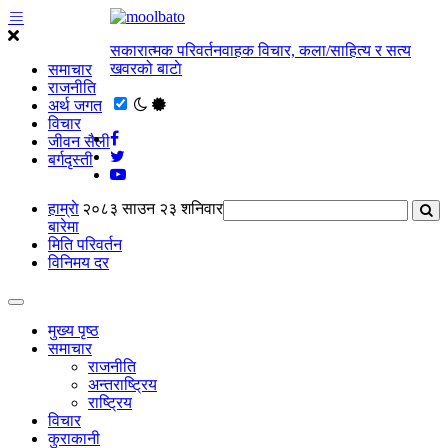
सकारात्मक परिवर्तनवाहक विचार, कला/साहित्य र सत्य
खवरको बाटाे
समाचार
राजनीति
अर्थ जगत
विचार
जीवन सैली
बर्गदृस्ती
हाम्राे
२०८३ साउन २३ शनिवार
बारेमा
मिति परिवर्तन
विनिमय दर
मुख्य पृष्ठ
समाचार
राजनीति
अन्तराष्ट्रिय
राष्ट्रिय
विचार
कुराकानी