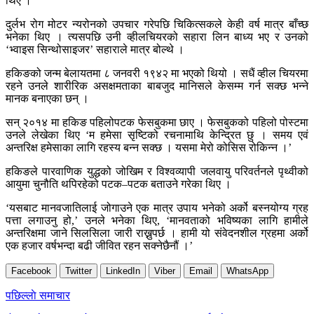
थिए ।
दुर्लभ रोग मोटर न्यरोनको उपचार गरेपछि चिकित्सकले केही वर्ष मात्र बाँच्छ
भनेका थिए । त्यसपछि उनी व्हीलचियरको सहारा लिन बाध्य भए र उनको
‘भ्वाइस सिन्थोसाइजर’ सहाराले मात्र बोल्थे ।
हकिङको जन्म बेलायतमा ८ जनवरी १९४२ मा भएको थियो । सधैं व्हील चियरमा
रहने उनले शारीरिक असक्षमताका बाबजुद मानिसले केसम्म गर्न सक्छ भन्ने
मानक बनाएका छन् ।
सन् २०१४ मा हकिङ पहिलोपटक फेसबुकमा छाए । फेसबुकको पहिलो पोस्टमा
उनले लेखेका थिए ‘म हमेसा सृष्टिको रचनामाथि केन्द्रित छु । समय एवं
अन्तरिक्ष हमेसाका लागि रहस्य बन्न सक्छ । यसमा मेरो कोसिस रोकिन्न ।’
हकिङले पारवाणिक युद्धको जोखिम र विश्वव्यापी जलवायु परिवर्तनले पृथ्वीको
आयुमा चुनौति थपिरहेको पटक–पटक बताउने गरेका थिए ।
‘यसबाट मानवजातिलाई जोगाउने एक मात्र उपाय भनेको अर्को बस्नयोग्य ग्रह
पत्ता लगाउनु हो,’ उनले भनेका थिए, ‘मानवताको भविष्यका लागि हामीले
अन्तरिक्षमा जाने सिलसिला जारी राख्नुपर्छ । हामी यो संवेदनशील ग्रहमा अर्को
एक हजार वर्षभन्दा बढी जीवित रहन सक्नेछैनौं ।’
Facebook
Twitter
LinkedIn
Viber
Email
WhatsApp
Post
पछिल्लाे समाचार