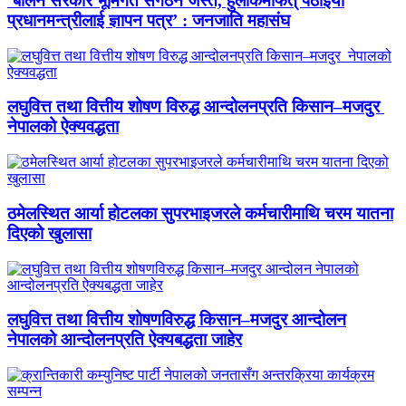
‘बालेन सरकार भूमिगत संगठन जस्तै, हुलाकमार्फत् पठाइयो
प्रधानमन्त्रीलाई ज्ञापन पत्र’ : जनजाति महासंघ
लघुवित्त तथा वित्तीय शोषण विरुद्ध आन्दोलनप्रति किसान–मजदुर
नेपालको ऐक्यवद्धता
ठमेलस्थित आर्या होटलका सुपरभाइजरले कर्मचारीमाथि चरम यातना
दिएको खुलासा
लघुवित्त तथा वित्तीय शोषणविरुद्ध किसान–मजदुर आन्दोलन
नेपालको आन्दोलनप्रति ऐक्यबद्धता जाहेर