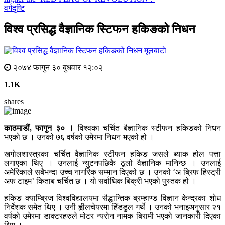
वर्गदृष्टि
विश्व प्रसिद्ध वैज्ञानिक स्टिफन हकिङको निधन
मूलबाटाे
२०७४ फागुन ३० बुधवार १२:०२
1.1K
shares
काठमाडौं, फागुन ३० ।
विश्वका चर्चित बैज्ञानिक स्टीफन हकिङको निधन
भएको छ । उनको ७६ वर्षको उमेरमा निधन भएको हो ।
खगोलशास्त्रका चर्चित वैज्ञानिक स्टीफन हकिङ जसले ब्याक होल पत्ता
लगाएका थिए । उनलाई न्युटनपछिकै ठूलो वैज्ञानिक मानिन्छ । उनलाई
अमेरिकाले सबैभन्दा उच्च नागरिक सम्मान दिएको छ । उनको ‘अ ब्रिफ हिस्ट्री
अफ टाइम’ किताब चर्चित छ । यो सर्वाधिक बिक्री भएको पुस्तक हो ।
हकिङ क्याम्ब्रिज विश्वविद्यालयमा सैद्धान्तिक ब्रम्हाण्ड विज्ञान केन्द्रका शोध
निर्देशक समेत थिए । उनी ह्वीलचेयरमा हिँडडुल गर्थे । उनको भनाइअनुसार २१
वर्षको उमेरमा डाक्टरहरुले मोटर न्यरोन नामक बिरामी भएको जानकारी दिएका