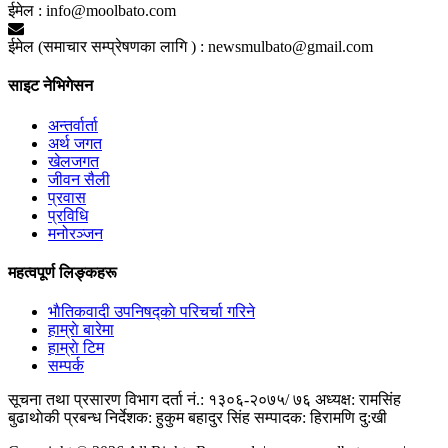
ईमेल :
info@moolbato.com
ईमेल (समाचार सम्प्रेषणका लागि ) :
newsmulbato@gmail.com
साइट नेभिगेसन
अन्तर्वार्ता
अर्थ जगत
खेलजगत
जीवन सैली
प्रवास
प्रविधि
मनोरञ्जन
महत्वपूर्ण लिङ्कहरू
भाैतिकवादी उपनिषद्काे परिचर्चा गरिने
हाम्राे बारेमा
हाम्राे टिम
सम्पर्क
सूचना तथा प्रसारण विभाग दर्ता नं.: १३०६-२०७५/ ७६
अध्यक्ष: रामसिंह
बुढाथाेकी
प्रबन्ध निर्देशक: हुकुम बहादुर सिंह
सम्पादक: हिरामणि दु:खी