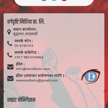
वर्गदृष्टि मिडिया प्रा. लि.
प्रधान कार्यालय :
बुद्धनगर, काठमाडाैं
सम्पर्क फाेन :
01-4785763
सम्पर्क मार्केटिङ :
+977-9851076864
ईमेल :
info@moolbato.com
ईमेल (समाचार सम्प्रेषणका लागि ) :
newsmulbato@gmail.com
साइट नेभिगेसन