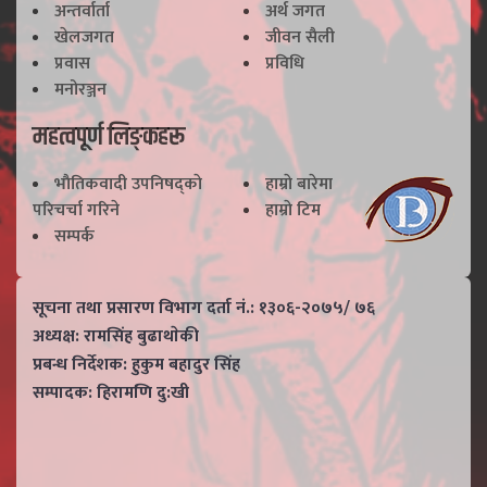
अन्तर्वार्ता
अर्थ जगत
खेलजगत
जीवन सैली
प्रवास
प्रविधि
मनोरञ्जन
महत्वपूर्ण लिङ्कहरू
भाैतिकवादी उपनिषद्काे
हाम्राे बारेमा
परिचर्चा गरिने
हाम्राे टिम
सम्पर्क
सूचना तथा प्रसारण विभाग दर्ता नं.: १३०६-२०७५/ ७६
अध्यक्ष: रामसिंह बुढाथाेकी
प्रबन्ध निर्देशक: हुकुम बहादुर सिंह
सम्पादक: हिरामणि दु:खी