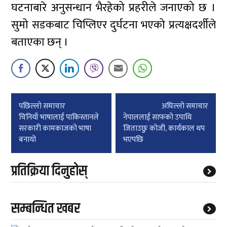
घटनाबारे अनुसन्धान भैरहेको प्रहरीले जनाएको छ ।
सुमो सडकबाट चिप्लिएर दुर्घटना भएको प्रत्यक्षदर्शीले
बताएका छन् ।
Post
पछिल्लाे समाचार
अघिल्लाे समाचार
navigation
चिनियाँ भाषालाई पाकिस्तानले
नेपाललाई साफको उपाधि
सरकारी कामकाजको भाषा
जिताउछुः कोजी, कार्यकाल थप
बनायो
भएपछि
प्रतिक्रिया दिनुहोस्
सम्बन्धित खबर