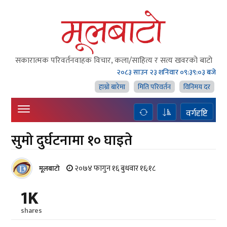
सकारात्मक परिवर्तनवाहक विचार, कला/साहित्य र सत्य खवरको बाटाे
२०८३ साउन २३ शनिवार
०९:३९:०४ बजे
हाम्राे बारेमा
मिति परिवर्तन
विनिमय दर
वर्गदृष्टि
सुमो दुर्घटनामा १० घाइते
२०७४ फागुन १६ बुधवार १६:१८
मूलबाटाे
1K
shares