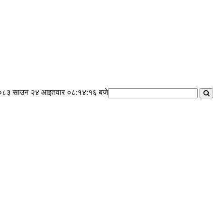
०८३ साउन २४ आइतवार
०८:१४:१७ बजे