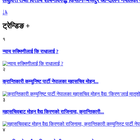
लघुवित्त तथा वित्तीय शोषणविरुद्ध किसान–मजदुर आन्दोलन नेपालको आ
ट्रेन्डिङ
+
१
न्याय रुक्मिणीलाई कि राधालाई ?
२
क्रान्तिकारी कम्युनिष्ट पार्टी नेपालका महासचिव मोहन...
३
महासचिवबाट मोहन वैद्य किरणको राजिनामा, क्रान्तिकारी...
४