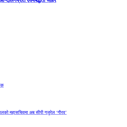
न्दोलनप्रति ऐक्यबद्धता जाहेर