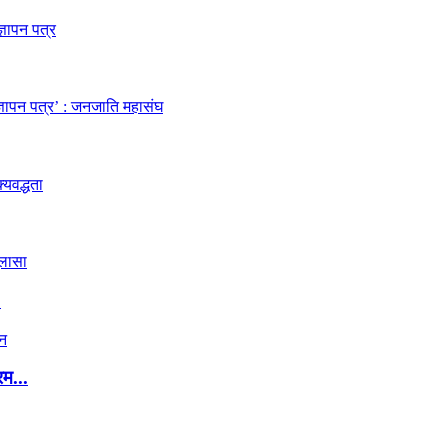
.
रम...