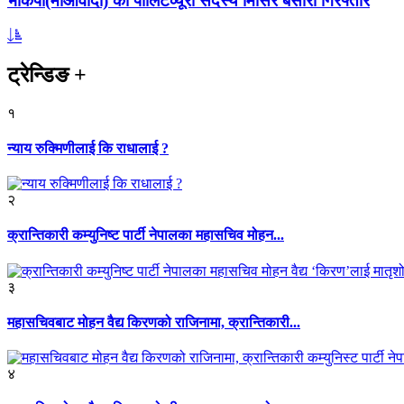
भाकपा(माओवादी) का पोलिटव्यूरो सदस्य मिसिर बेसारा गिरफ्तार
ट्रेन्डिङ
+
१
न्याय रुक्मिणीलाई कि राधालाई ?
२
क्रान्तिकारी कम्युनिष्ट पार्टी नेपालका महासचिव मोहन...
३
महासचिवबाट मोहन वैद्य किरणको राजिनामा, क्रान्तिकारी...
४