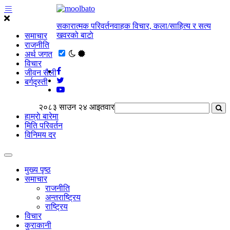
सकारात्मक परिवर्तनवाहक विचार, कला/साहित्य र सत्य
खवरको बाटाे
समाचार
राजनीति
अर्थ जगत
विचार
जीवन सैली
बर्गदृस्ती
२०८३ साउन २४ आइतवार
हाम्राे बारेमा
मिति परिवर्तन
विनिमय दर
मुख्य पृष्ठ
समाचार
राजनीति
अन्तराष्ट्रिय
राष्ट्रिय
विचार
कुराकानी