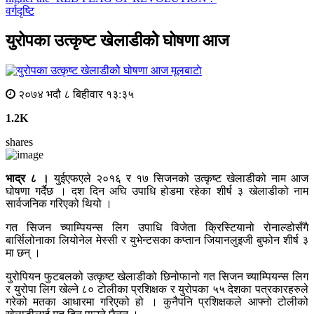
वर्गदृष्टि
युरोपका उत्कृष्ट खेलाडीकोे घोषणा आज
मूलबाटाे
२०७४ भदौ ८ बिहीवार १३:३५
1.2K
shares
भाद्र ८ ।
युईएफएले २०१६ र १७ सिजनको उत्कृष्ट खेलाडीको नाम आज
घोषणा गर्दैछ । दश दिन अघि उपाधि होडमा रहेका शीर्ष ३ खेलाडीको नाम
सार्वजनिक गरिएको थियो ।
गत सिजन च्याम्पियन्स लिग उपाधि विजेता क्रिस्टियानो रोनाल्डोसँगै
बार्सिलोनाका लियोनेल मेस्सी र युभेन्टसका कप्तान जियानलुइजी बुफोन शीर्ष ३
मा छन् ।
युरोपियन फुटबलको उत्कृष्ट खेलाडीको छिनोफानो गत सिजन च्याम्पियन्स लिग
र युरोपा लिग खेल्ने ८० टोलीका प्रशिक्षक र युरोपका ५५ देशका पत्रकारहरुले
गरेको मतका आधारमा गरिएको हो । कुनैपनि प्रशिक्षकले आफ्नो टोलीको