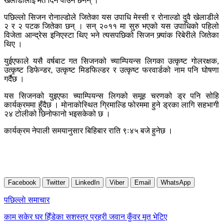
खेलाडीलाई मत दिन पाउने छैनन् ।
पछिल्लो सिजन रोनाल्डोले जितेका यस उपाधि मेस्सी र रोनाल्डो दुवै खेलाडीले
२ र २ पटक जितेका छन् । सन् २०११ मा सुरु भएको यस उपाधिको पहिलो
विजेता आन्द्रेस इनिएस्टा थिए भने त्यसपछिको सिजन फ्र्यांक रिबेरीले जितेका
थिए ।
युईएफाले यसै वर्षबाट गत सिजनको च्याम्पियन्स लिगका उत्कृष्ट गोलरक्षक,
उत्कृष्ट डिफेन्डर, उत्कृष्ट मिडफिल्डर र उत्कृष्ट फरवार्डको नाम पनि घोषणा
गर्दैछ ।
यस सिजनको युइएफा च्याम्पियन्स लिगको समूह चरणको ड्र पनि सोहि
कार्यक्रममा हुँदैछ । मोनाकोस्थित ग्रिमाल्डि फोरममा हुने ड्रका लागि सहभागी
२४ टोलीको छिनोफानो भइसकेको छ ।
कार्यक्रम नेपाली समयानुसार बिहिबार राति ९ः४५ बजे हुनेछ ।
Facebook
Twitter
LinkedIn
Viber
Email
WhatsApp
Post
पछिल्लाे समाचार
navigation
काम सकेर घर हिँडेका सशस्त्र प्रहरी जवान कुँवर मृत भेटिए