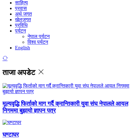
साहित्य
प्रवास
अर्थ जगत
खेलजगत
प्रविधि
पर्यटन
नेपाल पर्यटन
विश्व पर्यटन
English
ताजा अपडेट
मूल्यवृद्धि फिर्ताको माग गर्दै क्रान्तिकारी युवा संघ नेपालले आयल
निगममा बुझायो ज्ञापन पत्र
घण्टाघर