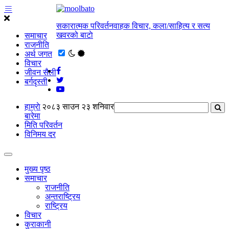
सकारात्मक परिवर्तनवाहक विचार, कला/साहित्य र सत्य
खवरको बाटाे
समाचार
राजनीति
अर्थ जगत
विचार
जीवन सैली
बर्गदृस्ती
हाम्राे
२०८३ साउन २३ शनिवार
बारेमा
मिति परिवर्तन
विनिमय दर
मुख्य पृष्ठ
समाचार
राजनीति
अन्तराष्ट्रिय
राष्ट्रिय
विचार
कुराकानी