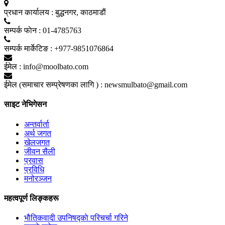
प्रधान कार्यालय :
बुद्धनगर, काठमाडाैं
सम्पर्क फाेन :
01-4785763
सम्पर्क मार्केटिङ :
+977-9851076864
ईमेल :
info@moolbato.com
ईमेल (समाचार सम्प्रेषणका लागि ) :
newsmulbato@gmail.com
साइट नेभिगेसन
अन्तर्वार्ता
अर्थ जगत
खेलजगत
जीवन सैली
प्रवास
प्रविधि
मनोरञ्जन
महत्वपूर्ण लिङ्कहरू
भाैतिकवादी उपनिषद्काे परिचर्चा गरिने