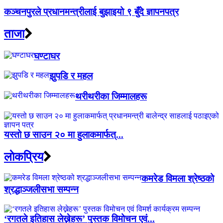
कञ्चनपुरले प्रधानमन्त्रीलाई बुझाइयो ९ बुँदे ज्ञापनपत्र
ताजा
घण्टाघर
झुपडि र महल
थरीथरीका जिम्मालहरू
यस्तो छ साउन २० मा हुलाकमार्फत्...
लाेकप्रिय
कमरेड विमला श्रेष्ठको
श्रद्धाञ्जलीसभा सम्पन्न
‘रगतले इतिहास लेख्नेहरू’ पुस्तक विमोचन एवं...