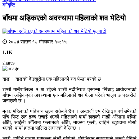
वर्गदृष्टि
बाँधमा अड्किएको अवस्थामा महिलाको शव भेटियो
मूलबाटाे
२०७४ साउन १७ मंगलवार १०:१५
1.1K
shares
दाङ । दाङको देउखुरीमा एक महिलाको शव फेला परेको छ ।
राप्ती गाउँपालिका–१ मा रहेको राप्ती नदीस्थित प्रगन्ना सिँचाइ आयोजनाको
बाँधमा अड्किएको अवस्थामा एक महिलाको शव फेला परेको भालुवाङ प्रहरीले
जनाएको छ ।
मृतक महिलाको पहिचान खुल्न सकेको छैन । अन्दाजी २५ देखि ३० वर्ष उमेरको
पाँच फिट एक इञ्च उचाई भएकी महिलाको बायाँ हातको माझी औँलामा पहेँलो
औँठी, साइँली औँलामा फलामको औँठी, नाकमा फूली, दाहिने खुट्टामा मोसो
भएको, बायाँ हातमा पालिस लगाएको देखिन्छ ।
साथै, दाहिने हातमा यमाकला लेखी खोपेको, मंगोलियन समुदायको जस्तो देखिने