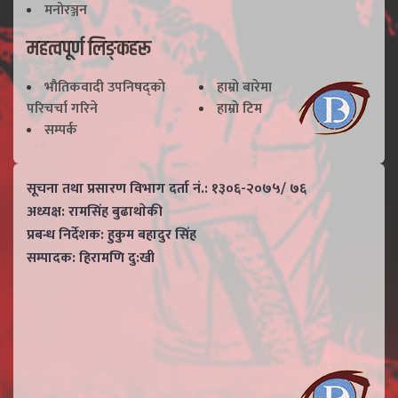
मनोरञ्जन
महत्वपूर्ण लिङ्कहरू
भाैतिकवादी उपनिषद्काे
हाम्राे बारेमा
परिचर्चा गरिने
हाम्राे टिम
सम्पर्क
सूचना तथा प्रसारण विभाग दर्ता नं.: १३०६-२०७५/ ७६
अध्यक्ष: रामसिंह बुढाथाेकी
प्रबन्ध निर्देशक: हुकुम बहादुर सिंह
सम्पादक: हिरामणि दु:खी