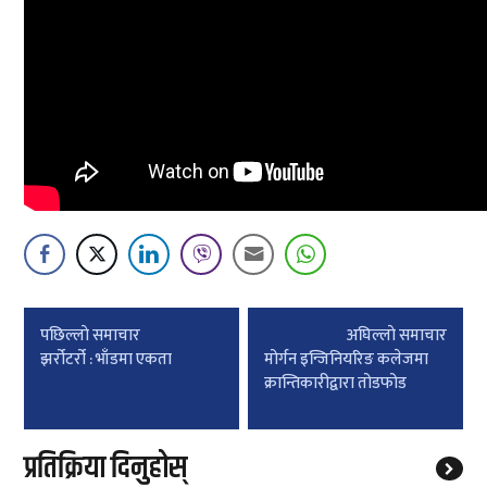
Post
पछिल्लाे समाचार
अघिल्लाे समाचार
navigation
झर्रोटर्रो : भाँडमा एकता
मोर्गन इन्जिनियरिङ कलेजमा
क्रान्तिकारीद्वारा तोडफोड
प्रतिक्रिया दिनुहोस्