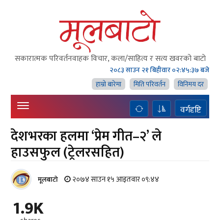
सकारात्मक परिवर्तनवाहक विचार, कला/साहित्य र सत्य खवरको बाटाे
२०८३ साउन २१ बिहीवार
०२:४५:३८ बजे
हाम्राे बारेमा
मिति परिवर्तन
विनिमय दर
वर्गदृष्टि
देशभरका हलमा ‘प्रेम गीत–२’ ले
हाउसफुल (ट्रेलरसहित)
२०७४ साउन १५ आइतवार ०९:४४
मूलबाटाे
1.9K