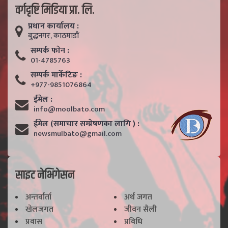
वर्गदृष्टि मिडिया प्रा. लि.
प्रधान कार्यालय :
बुद्धनगर, काठमाडाैं
सम्पर्क फाेन :
01-4785763
सम्पर्क मार्केटिङ :
+977-9851076864
ईमेल :
info@moolbato.com
ईमेल (समाचार सम्प्रेषणका लागि ) :
newsmulbato@gmail.com
साइट नेभिगेसन
अन्तर्वार्ता
अर्थ जगत
खेलजगत
जीवन सैली
प्रवास
प्रविधि