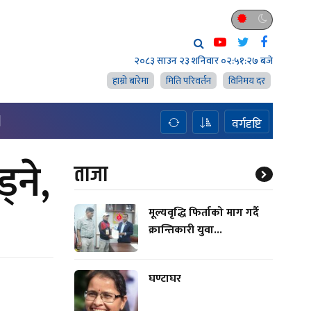
२०८३ साउन २३ शनिवार
०२:५१:२८ बजे
हाम्राे बारेमा
मिति परिवर्तन
विनिमय दर
H
वर्गदृष्टि
्ने,
ताजा
मूल्यवृद्धि फिर्ताको माग गर्दै
क्रान्तिकारी युवा...
घण्टाघर