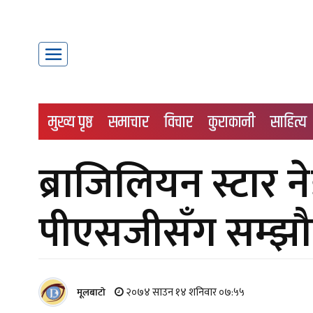
मुख्य पृष्ठ
समाचार
विचार
कुराकानी
साहित्य
ब्राजिलियन स्टार न
पीएसजीसँग सम्झौ
२०७४ साउन १४ शनिवार ०७:५५
मूलबाटाे