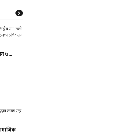
न ७...
 सामाजिक