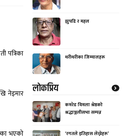
झुपडि र महल
ती पत्रिका
थरीथरीका जिम्मालहरू
।
लाेकप्रिय
खि नेइमार
कमरेड विमला श्रेष्ठको
श्रद्धाञ्जलीसभा सम्पन्न
क्का भएको
‘रगतले इतिहास लेख्नेहरू’