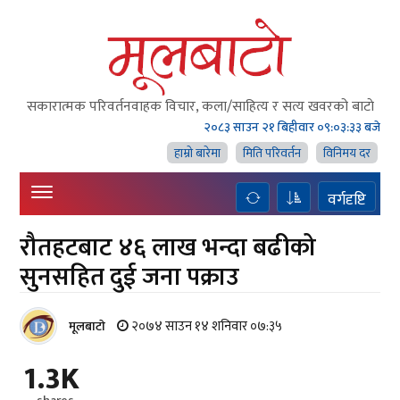
सकारात्मक परिवर्तनवाहक विचार, कला/साहित्य र सत्य खवरको बाटाे
२०८३ साउन २१ बिहीवार
०९:०३:३४ बजे
हाम्राे बारेमा
मिति परिवर्तन
विनिमय दर
वर्गदृष्टि
रौतहटबाट ४६ लाख भन्दा बढीको
सुनसहित दुई जना पक्राउ
२०७४ साउन १४ शनिवार ०७:३५
मूलबाटाे
1.3K