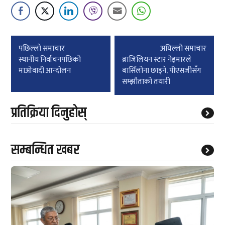
Post
पछिल्लाे समाचार
अघिल्लाे समाचार
navigation
स्थानीय निर्वाचनपछिको
ब्राजिलियन स्टार नेइमारले
माओवादी आन्दोलन
बार्सिलोना छाड्ने, पीएसजीसँग
सम्झौताको तयारी
प्रतिक्रिया दिनुहोस्
सम्बन्धित खबर