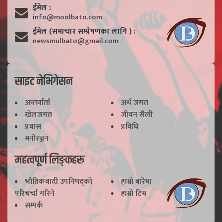
ईमेल :
info@moolbato.com
ईमेल (समाचार सम्प्रेषणका लागि ) :
newsmulbato@gmail.com
साइट नेभिगेसन
अन्तर्वार्ता
अर्थ जगत
खेलजगत
जीवन सैली
प्रवास
प्रविधि
मनोरञ्जन
महत्वपूर्ण लिङ्कहरू
भाैतिकवादी उपनिषद्काे
हाम्राे बारेमा
परिचर्चा गरिने
हाम्राे टिम
सम्पर्क