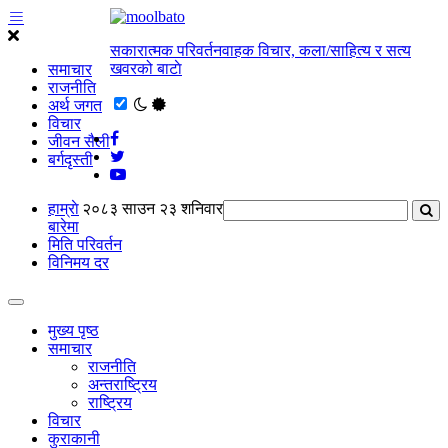
सकारात्मक परिवर्तनवाहक विचार, कला/साहित्य र सत्य
खवरको बाटाे
समाचार
राजनीति
अर्थ जगत
विचार
जीवन सैली
बर्गदृस्ती
हाम्राे
२०८३ साउन २३ शनिवार
बारेमा
मिति परिवर्तन
विनिमय दर
मुख्य पृष्ठ
समाचार
राजनीति
अन्तराष्ट्रिय
राष्ट्रिय
विचार
कुराकानी