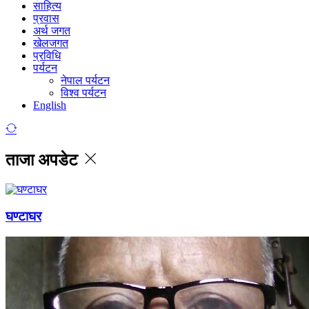
साहित्य
प्रवास
अर्थ जगत
खेलजगत
प्रविधि
पर्यटन
नेपाल पर्यटन
विश्व पर्यटन
English
ताजा अपडेट
घण्टाघर