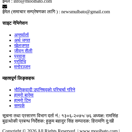
ईमेल :
info@moolbato.com
ईमेल (समाचार सम्प्रेषणका लागि ) :
newsmulbato@gmail.com
साइट नेभिगेसन
अन्तर्वार्ता
अर्थ जगत
खेलजगत
जीवन सैली
प्रवास
प्रविधि
मनोरञ्जन
महत्वपूर्ण लिङ्कहरू
भाैतिकवादी उपनिषद्काे परिचर्चा गरिने
हाम्राे बारेमा
हाम्राे टिम
सम्पर्क
सूचना तथा प्रसारण विभाग दर्ता नं.: १३०६-२०७५/ ७६
अध्यक्ष: रामसिंह
बुढाथाेकी
प्रबन्ध निर्देशक: हुकुम बहादुर सिंह
सम्पादक: हिरामणि दु:खी
Copyright © 2026 All Rights Reserved. | www.moolbato.com |