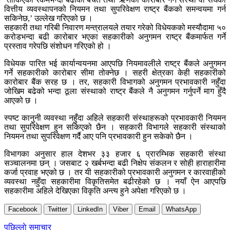
वित्तीय व्यवस्थापनको नियमन तथा सुपरिवेक्षण राष्ट्र बैंकको समन्वयमा गर्न
सकिनेछ,’ उल्लेख गरिएको छ ।
सहकारी तथा गरिबी निवारण मन्त्रालयले तयार गरेको विधेयकको मस्यौदामा ५०
करोडभन्दा बढी कारोबार भएका सहकारीको अनुगमन राष्ट्र बैंकमार्फत गर्ने
प्रस्ताव गरेपछि संशोधन गरिएको हो ।
विधेयक पारित भई कार्यान्वयनमा आएपछि नियमावलीले राष्ट्र बैंकले अनुगमन
गर्ने सहकारीको कारोबार सीमा तोक्नेछ । सहरी क्षेत्रका केही सहकारीको
कारोबार बैंक सरह छ । तर, सहकारी विभागको अनुगमन प्रभावकारी नहुँदा
जोखिम बढेको भन्दा ठूला संस्थाको राष्ट्र बैंकले नै अनुगमन गर्नुपर्ने माग हुँदै
आएको छ ।
स्पष्ट कानुनी व्यवस्था नहुँदा अहिले सहकारी संस्थाहरूको प्रभावकारी नियमन
तथा सुपरिवेक्षण हुन सकिएको छैन । सहकारी विभागले सहकारी संस्थाको
नियमन तथा सुपरिवेक्षण गर्दै आए पनि प्रभावकारी हुन सकेको छैन ।
विभागका अनुसार हाल देशभर ३३ हजार ६ प्रारम्भिक सहकारी संस्था
सञ्चालनमा छन् । जसबाट २ खर्बभन्दा बढी निक्षेप संकलन र सोही हाराहारीमा
कर्जा प्रवाह भएको छ । तर यी सहकारीको प्रभावकारी अनुगमन र कारवाहीको
व्यवस्था नहुँदा सहकारीमा विकृतिसमेत बढीरहेको छ । नयाँ ऐन आएपछि
सहकारीमा अहिले देखिएका विकृति अन्त्य हुने अपेक्षा गरिएको छ ।
Facebook
Twitter
LinkedIn
Viber
Email
WhatsApp
Post
पछिल्लाे समाचार