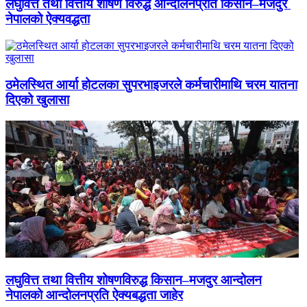
लघुवित्त तथा वित्तीय शोषण विरुद्ध आन्दोलनप्रति किसान–मजदुर
नेपालको ऐक्यवद्धता
ठमेलस्थित आर्या होटलका सुपरभाइजरले कर्मचारीमाथि चरम यातना
दिएको खुलासा
लघुवित्त तथा वित्तीय शोषणविरुद्ध किसान–मजदुर आन्दोलन
नेपालको आन्दोलनप्रति ऐक्यबद्धता जाहेर