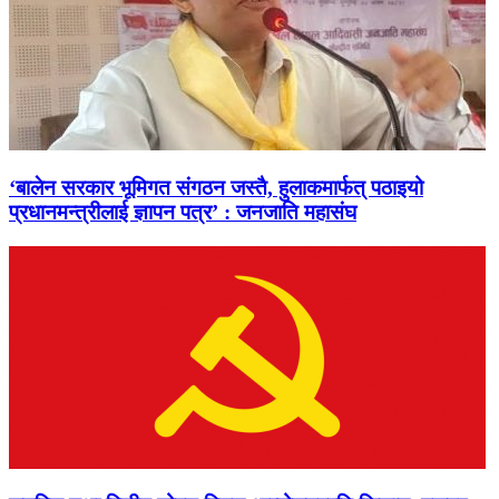
‘बालेन सरकार भूमिगत संगठन जस्तै, हुलाकमार्फत् पठाइयो
प्रधानमन्त्रीलाई ज्ञापन पत्र’ : जनजाति महासंघ