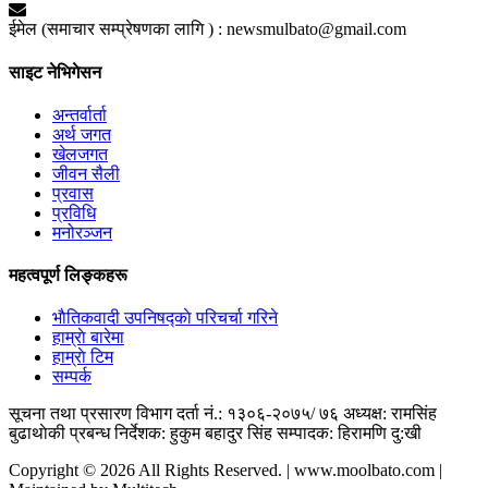
ईमेल (समाचार सम्प्रेषणका लागि ) :
newsmulbato@gmail.com
साइट नेभिगेसन
अन्तर्वार्ता
अर्थ जगत
खेलजगत
जीवन सैली
प्रवास
प्रविधि
मनोरञ्जन
महत्वपूर्ण लिङ्कहरू
भाैतिकवादी उपनिषद्काे परिचर्चा गरिने
हाम्राे बारेमा
हाम्राे टिम
सम्पर्क
सूचना तथा प्रसारण विभाग दर्ता नं.: १३०६-२०७५/ ७६
अध्यक्ष: रामसिंह
बुढाथाेकी
प्रबन्ध निर्देशक: हुकुम बहादुर सिंह
सम्पादक: हिरामणि दु:खी
Copyright © 2026 All Rights Reserved. | www.moolbato.com |