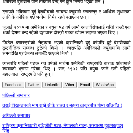
अमेरिकी दुतावास पनि तत्कालै बन्द गर्ने कुनै निर्णय भएको छैन ।
ट्रम्पले भविष्यमा दुई देशबीचको सम्बन्ध क्युबाले गणतन्त्र र आर्थिक सुधारका
लागि के कोशिस गर्छ भन्नेमा निर्भर रहने बताएका छन् ।
जुलाई २०१५ मा अमेरिका र क्युबा ५४ वर्ष लामो अन्तर्विरोधलाई थाँती राख्दै एक
अर्को देशमा बन्द रहेको दूतावास दोस्रो पटक खोज्न सहमत भएका थिए ।
फिडेल क्यास्ट्रोको नेतृत्वमा भएको क्रान्तिको दुई वर्षपछि दुई देशबीचको
कूटनीतिक सम्बन्ध टुटेको थियो । त्यसपछि अमेरिकाले क्युबामाथि लामो
समयदेखि प्रतिबन्ध लगाउँदै आएको थियो ।
त्यसपछि पहिलो पटक गत वर्षको मार्चमा अमेरिकी राष्ट्रपति बाराक ओबामाले
क्यबाको भ्रमण गरेका थिए । सन् १९५९ पछि क्युबा जाने उनी पहिलो
बहालवाला राष्ट्रपति पनि हुन् ।
Facebook
Twitter
LinkedIn
Viber
Email
WhatsApp
Post
पछिल्लाे समाचार
navigation
तराई विखण्डनको माग राख्ने सीके राउत र महन्थ ठाकुरबीच गोप्य साँठगाँठ !
अघिल्लाे समाचार
राष्ट्रिय क्रान्तिकारी बुद्धिजीवी मञ्च, नेपालको गठन, अध्यक्षमा हुकुमबहादुर
सिंह