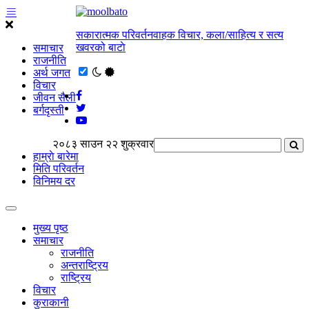
सकारात्मक परिवर्तनवाहक विचार, कला/साहित्य र सत्य
खवरको बाटाे
समाचार
राजनीति
अर्थ जगत
विचार
जीवन सैली
बर्गदृस्ती
२०८३ साउन २२ शुक्रवार
हाम्राे बारेमा
मिति परिवर्तन
विनिमय दर
मुख्य पृष्ठ
समाचार
राजनीति
अन्तराष्ट्रिय
राष्ट्रिय
विचार
कुराकानी