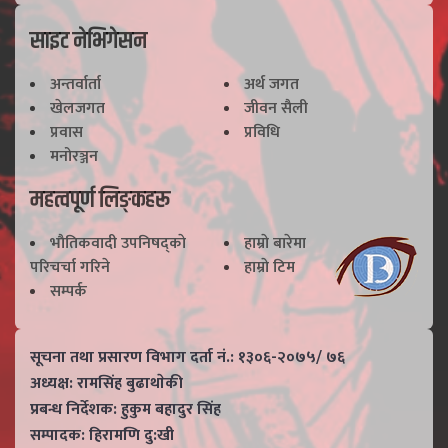
साइट नेभिगेसन
अन्तर्वार्ता
अर्थ जगत
खेलजगत
जीवन सैली
प्रवास
प्रविधि
मनोरञ्जन
महत्वपूर्ण लिङ्कहरू
भाैतिकवादी उपनिषद्काे
हाम्राे बारेमा
परिचर्चा गरिने
हाम्राे टिम
सम्पर्क
सूचना तथा प्रसारण विभाग दर्ता नं.: १३०६-२०७५/ ७६
अध्यक्ष: रामसिंह बुढाथाेकी
प्रबन्ध निर्देशक: हुकुम बहादुर सिंह
सम्पादक: हिरामणि दु:खी