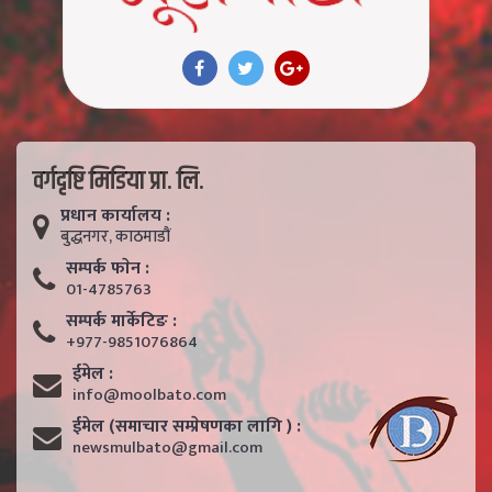
वर्गदृष्टि मिडिया प्रा. लि.
प्रधान कार्यालय :
बुद्धनगर, काठमाडाैं
सम्पर्क फाेन :
01-4785763
सम्पर्क मार्केटिङ :
+977-9851076864
ईमेल :
info@moolbato.com
ईमेल (समाचार सम्प्रेषणका लागि ) :
newsmulbato@gmail.com