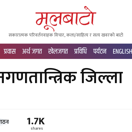
सकारात्मक परिवर्तनवाहक विचार, कला/साहित्य र सत्य खवरको बाटाे
प्रवास
अर्थ जगत
खेलजगत
प्रविधि
पर्यटन
ENGLIS
नगणतान्त्रिक जिल्ला
1.7K
shares