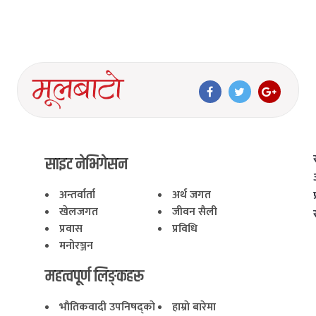
साइट नेभिगेसन
अन्तर्वार्ता
अर्थ जगत
खेलजगत
जीवन सैली
प्रवास
प्रविधि
मनोरञ्जन
महत्वपूर्ण लिङ्कहरू
भाैतिकवादी उपनिषद्काे
हाम्राे बारेमा