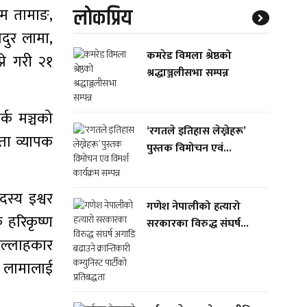
लाेकप्रिय
ेम तामाङ,
ादुर लामा,
कमरेड विमला श्रेष्ठको
ने गरी २१
श्रद्धाञ्जलीसभा सम्पन्न
्क मञ्चको
‘रगतले इतिहास लेख्नेहरू’
यता व्यापक
पुस्तक विमोचन एवं...
दस्य इश्वर
गणेश नेपालीको हत्यारो
क हरिकृष्ण
सरकारका विरुद्ध संघर्ष...
 सल्लाहकार
जे लामालाई