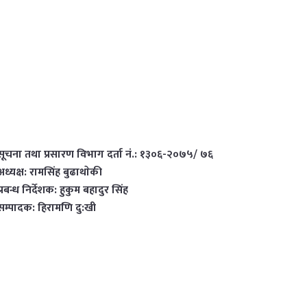
सूचना तथा प्रसारण विभाग दर्ता नं.: १३०६-२०७५/ ७६
अध्यक्ष: रामसिंह बुढाथाेकी
प्रबन्ध निर्देशक: हुकुम बहादुर सिंह
सम्पादक: हिरामणि दु:खी