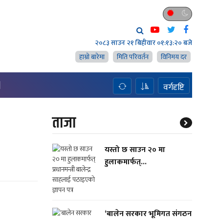
२०८३ साउन २१ बिहीवार
०१:१३:२१ बजे
हाम्राे बारेमा
मिति परिवर्तन
विनिमय दर
H
वर्गदृष्टि
ताजा
यस्तो छ साउन २० मा
हुलाकमार्फत्...
‘बालेन सरकार भूमिगत संगठन