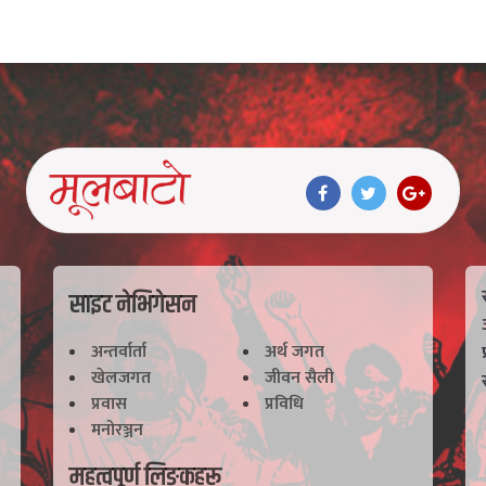
साइट नेभिगेसन
अन्तर्वार्ता
अर्थ जगत
खेलजगत
जीवन सैली
प्रवास
प्रविधि
मनोरञ्जन
महत्वपूर्ण लिङ्कहरू