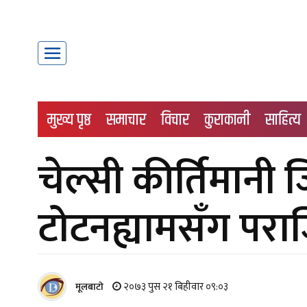
मुख्य पृष्ठ
समाचार
विचार
कुराकानी
साहित्य
चेल्सी कीर्तिमानी 
टोटनह्यामसँग परा
२०७३ पुस २१ बिहीवार ०९:०३
मूलबाटाे