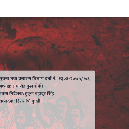
सूचना तथा प्रसारण विभाग दर्ता नं.: १३०६-२०७५/ ७६
अध्यक्ष: रामसिंह बुढाथाेकी
प्रबन्ध निर्देशक: हुकुम बहादुर सिंह
सम्पादक: हिरामणि दु:खी