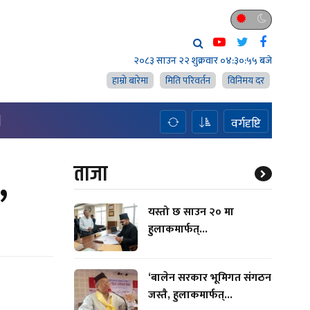
२०८३ साउन २२ शुक्रवार
०४:३०:५६ बजे
हाम्राे बारेमा
मिति परिवर्तन
विनिमय दर
H
वर्गदृष्टि
,
ताजा
यस्तो छ साउन २० मा
हुलाकमार्फत्...
‘बालेन सरकार भूमिगत संगठन
जस्तै, हुलाकमार्फत्...