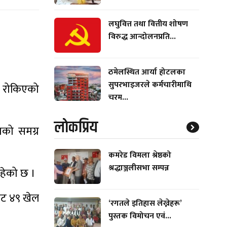
लघुवित्त तथा वित्तीय शोषण
विरुद्ध आन्दोलनप्रति...
ठमेलस्थित आर्या होटलका
सुपरभाइजरले कर्मचारीमाथि
ि रोकिएको
चरम...
लाेकप्रिय
को समग्र
कमरेड विमला श्रेष्ठको
श्रद्धाञ्जलीसभा सम्पन्न
रहेको छ ।
बाट ४९ खेल
‘रगतले इतिहास लेख्नेहरू’
पुस्तक विमोचन एवं...