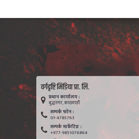
वर्गदृष्टि मिडिया प्रा. लि.
प्रधान कार्यालय :
बुद्धनगर, काठमाडाैं
सम्पर्क फाेन :
01-4785763
सम्पर्क मार्केटिङ :
+977-9851076864