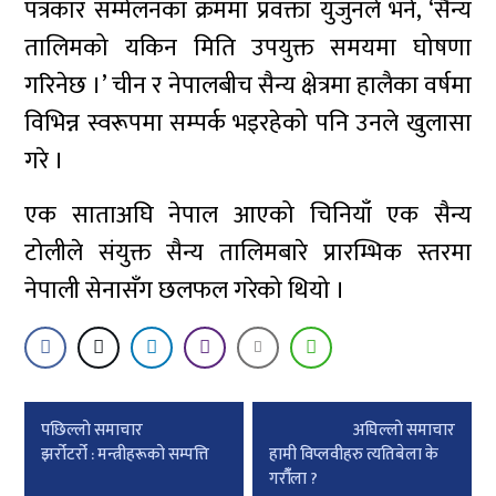
पत्रकार सम्मेलनका क्रममा प्रवक्ता युजुनले भने, ‘सैन्य
तालिमको यकिन मिति उपयुक्त समयमा घोषणा
गरिनेछ ।’ चीन र नेपालबीच सैन्य क्षेत्रमा हालैका वर्षमा
विभिन्न स्वरूपमा सम्पर्क भइरहेको पनि उनले खुलासा
गरे ।
एक साताअघि नेपाल आएको चिनियाँ एक सैन्य
टोलीले संयुक्त सैन्य तालिमबारे प्रारम्भिक स्तरमा
नेपाली सेनासँग छलफल गरेको थियो ।
Post
पछिल्लाे समाचार
अघिल्लाे समाचार
navigation
झर्रोटर्रो : मन्त्रीहरूको सम्पत्ति
हामी विप्लवीहरु त्यतिबेला के
गरौंँला ?