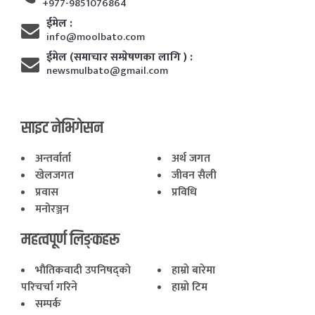
+977-9851076864
ईमेल :
info@moolbato.com
ईमेल (समाचार सम्प्रेषणका लागि ) :
newsmulbato@gmail.com
साइट नेभिगेसन
अन्तर्वार्ता
अर्थ जगत
खेलजगत
जीवन सैली
प्रवास
प्रविधि
मनोरञ्जन
महत्वपूर्ण लिङ्कहरू
भाैतिकवादी उपनिषद्काे
हाम्राे बारेमा
परिचर्चा गरिने
हाम्राे टिम
सम्पर्क