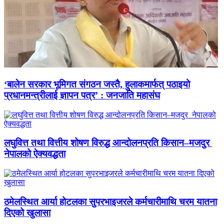
‘बालेन सरकार भूमिगत संगठन जस्तै, हुलाकमार्फत् पठाइयो
प्रधानमन्त्रीलाई ज्ञापन पत्र’ : जनजाति महासंघ
लघुवित्त तथा वित्तीय शोषण विरुद्ध आन्दोलनप्रति किसान–मजदुर
नेपालको ऐक्यवद्धता
ठमेलस्थित आर्या होटलका सुपरभाइजरले कर्मचारीमाथि चरम यातना
दिएको खुलासा