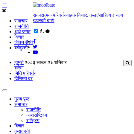
सकारात्मक परिवर्तनवाहक विचार, कला/साहित्य र सत्य
खवरको बाटाे
समाचार
राजनीति
अर्थ जगत
विचार
जीवन सैली
बर्गदृस्ती
हाम्राे
२०८३ साउन २३ शनिवार
बारेमा
मिति परिवर्तन
विनिमय दर
मुख्य पृष्ठ
समाचार
राजनीति
अन्तराष्ट्रिय
राष्ट्रिय
विचार
कुराकानी