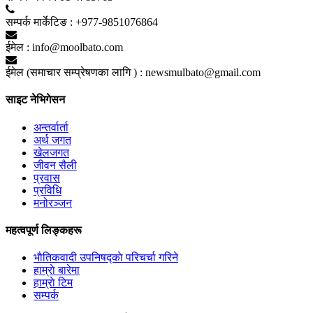
सम्पर्क मार्केटिङ :
+977-9851076864
ईमेल :
info@moolbato.com
ईमेल (समाचार सम्प्रेषणका लागि ) :
newsmulbato@gmail.com
साइट नेभिगेसन
अन्तर्वार्ता
अर्थ जगत
खेलजगत
जीवन सैली
प्रवास
प्रविधि
मनोरञ्जन
महत्वपूर्ण लिङ्कहरू
भाैतिकवादी उपनिषद्काे परिचर्चा गरिने
हाम्राे बारेमा
हाम्राे टिम
सम्पर्क