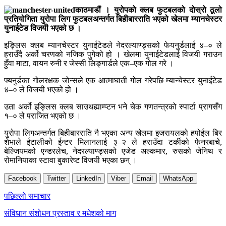
काठमाडौं । युरोपको क्लब फुटबलको दोस्रो ठूलो
प्रतियोगिता युरोपा लिग फुटबलअन्तर्गत बिहीबारराति भएको खेलमा म्यानचेस्टर
युनाईटेड विजयी भएको छ ।
इङ्लिस क्लब म्यानचेस्टर युनाईटेडले नेदरल्याण्ड्सको फेयनुर्डलाई ४–० ले
हराउँदै अर्को चरणको नजिक पुगेको हो । खेलमा युनाईटेडलाई विजयी गराउन
हुँवा माटा, वायन रुनी र जेस्सी लिङ्गार्डले एक–एक गोल गरे ।
फ्यनुर्डका गोलरक्षक जोन्सले एक आत्माघाती गोल गरेपछि म्यान्चेस्टर युनाईटेड
४–० ले विजयी भएको हो ।
उता अर्को इङ्लिस क्लब साउथह्याम्प्टन भने चेक गणतन्त्रको स्पार्टा प्रागसँग
१–० ले पराजित भएको छ ।
युरोपा लिगअन्तर्गत बिहीबारराति नै भएका अन्य खेलमा इजरायलको हपोईल बिर
शेभाले ईटालीको ईन्टर मिलानलाई ३–२ ले हराउँदा टर्कीको फेनरबाचे,
बेल्जियमको एन्डरलेच, नेदरल्याण्ड्सको एजेड अल्कमार, रुसको जेनिथ र
रोमानियाका स्टावा बुकारेष्ट विजयी भएका छन् ।
Facebook
Twitter
LinkedIn
Viber
Email
WhatsApp
Post
पछिल्लाे समाचार
navigation
संविधान संशोधन प्रस्ताव र मधेशको माग