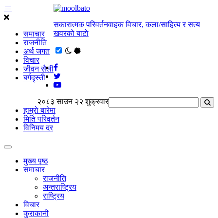
सकारात्मक परिवर्तनवाहक विचार, कला/साहित्य र सत्य
खवरको बाटाे
समाचार
राजनीति
अर्थ जगत
विचार
जीवन सैली
बर्गदृस्ती
२०८३ साउन २२ शुक्रवार
हाम्राे बारेमा
मिति परिवर्तन
विनिमय दर
मुख्य पृष्ठ
समाचार
राजनीति
अन्तराष्ट्रिय
राष्ट्रिय
विचार
कुराकानी