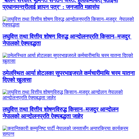
‘बालेन सरकार भूमिगत संगठन जस्तै, हुलाकमार्फत् पठाइयो
प्रधानमन्त्रीलाई ज्ञापन पत्र’ : जनजाति महासंघ
लघुवित्त तथा वित्तीय शोषण विरुद्ध आन्दोलनप्रति किसान–मजदुर
नेपालको ऐक्यवद्धता
ठमेलस्थित आर्या होटलका सुपरभाइजरले कर्मचारीमाथि चरम यातना
दिएको खुलासा
लघुवित्त तथा वित्तीय शोषणविरुद्ध किसान–मजदुर आन्दोलन
नेपालको आन्दोलनप्रति ऐक्यबद्धता जाहेर