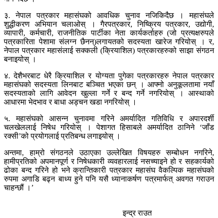
३. नेपाल पत्रकार महासंघको आवधिक चुनाव नजिकिदैछ । महासंघले
शुद्धीकरण अभियान चलाओस् । गैरपत्रकार, निष्क्रिय पत्रकार, उद्योगी,
व्यापारी, कर्मचारी, राजनीतिक पार्टीका नेता कार्यकर्ताहरु (जो प्रत्यक्षरुपले
पत्रकारिता पेशामा संलग्न छैनन्)लगायतको सदस्यता खारेज गरियोस् । र,
नेपाल पत्रकार महासंलाई सक्कली (क्रियाशिल) पत्रकारहरुको साझा संगठन
बनाइयोस् ।
४. देशैभरबाट धेरै क्रियाशिल र योग्यता पुगेका पत्रकारहरु नेपाल पत्रकार
महासंघको सदस्यता लिनबाट बञ्चित भएका छन् । आफ्नो अनुकूलतामा नयाँ
सदस्यताको लागि आवेदन खुल्ला गर्ने र बन्द गर्ने नगरियोस् । आस्थाको
आधारमा भेदभाव र बाधा अड्चन खडा नगरियोस् ।
५. महासंघको आसन्न चुनावमा गरिने अमर्यादित गतिविधि र अपारदर्शी
चलखेललाई निषेध गरियोस् । पेशागत हिसाबले अमर्यादित ठानिने ‘जाँड
रक्सी’को प्रयोगलाई प्रतिबन्ध लगाइयोस् ।
अन्तमा, हाम्रो संगठनले उठाएका उल्लेखित विषयहरु सम्बोधन नगरिने,
हामीप्रतिको अपमानपूर्ण र निषेधकारी व्यवहारलाई नसच्याइने हो र सहकार्यको
ढोका बन्द गरिने हो भने क्रान्तिकारी पत्रकार महासंघ वैकल्पिक महासंघको
रुपमा अगाडि बढ्न बाध्य हुने पनि यसै ध्यानाकर्षण पत्रमार्फत् अवगत गराउन
चाहन्छौं ।’
इन्द्र राउत