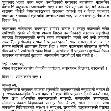
शुक्रबार भएको उक्त भेटमा क्रान्तिकारी पत्रकार महासंघका महासचिव
केशरमणि कटुवालले ध्यानाकर्षण पत्र वाचन गरेर सुनाएका थिए भने उपाध्यक्ष
नारायण पंगेनीले गैरपत्रकारहरुको सदस्यता खारेजी गर्न र नेपाल पत्रकार
महासंघलाई सक्कली श्रमजीवि पत्रकारहरुको साझा संगठन बनाउनुपर्नेमा जोड
दिएका थिए ।
महासंघका सचिवालय सदस्यद्वय दामोदर खनाल र रनसुर महतराको समेत
उपस्थिति रहेको सो भेटमा अध्यक्ष विष्टले क्रान्तिकारी पत्रकार महासंघले
उठाएका विषयवस्तुप्रति गम्भीर रुपमा ध्यानाकर्षण भएको भन्दै कमी कमजोरी
सच्याउँदै महासंघलाई श्रमजीवि पत्रकारहरुको साझा (छाता) संगठन बनाएर
लैजान लागिपर्ने आश्वासन दिएका थिए । भेटमा महासंघका कोषाध्यक्ष सूर्यमणि
गौतमको पनि उपस्थिति रहेको थियो । क्रान्तिकारी पत्रकार महासंघले नेपाल
पत्रकार महासंघलाई बुझाएको ध्यानाकर्षण पत्रको पूर्ण पाठ यस्तो छ ः
‘श्री अध्यक्ष ज्यू
नेपाल पत्रकार महासंघ, केन्द्रीय कार्यालय, संचारग्राम, तिलगंगा, काठमाडौं ।
विषय ः ध्यानाकर्षण पत्र ।
अध्यक्ष ज्यू,
‘क्रान्तिकारी पत्रकार महासंघ’ श्रमजीवि पत्रकारहरुको नेतृत्वदायी संगठन हो
। स्थापनाकालदेखि नै यस महासंघले श्रमजीवि पत्रकार ऐनको कार्यान्वयन,
पे्रस तथा अभिव्यक्ति स्वतन्त्रताको ग्यारेण्टी, सम्पादकीय स्वतन्त्रता,
लोककल्याणकारी विज्ञापनको समानुपातिक वितरण, साना लगानीका तथा
जनपक्षीय मिडियाहरुको संरक्षण र संवद्र्धन, श्रमजीवि पत्रकारहरुको पेशागत