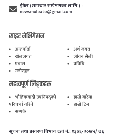
ईमेल (समाचार सम्प्रेषणका लागि ) :
newsmulbato@gmail.com
साइट नेभिगेसन
अन्तर्वार्ता
अर्थ जगत
खेलजगत
जीवन सैली
प्रवास
प्रविधि
मनोरञ्जन
महत्वपूर्ण लिङ्कहरू
भाैतिकवादी उपनिषद्काे
हाम्राे बारेमा
परिचर्चा गरिने
हाम्राे टिम
सम्पर्क
सूचना तथा प्रसारण विभाग दर्ता नं.: १३०६-२०७५/ ७६