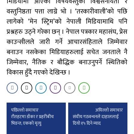
मिडियामा आएका विषयवस्तुको विश्वसनीयता र
वस्तुनिष्ठता पत्ता लाग्ने भो । ‘तरकारीवाली’को पछि
लागेको ‘मेन स्ट्रिम’को नेपाली मिडियामाथि पनि
प्रश्नहरु उठ्ने गरेका छन् । नेपाल पत्रकार महासंघ, प्रेस
काउन्सीलले जारी गर्ने आचारसंहिताले जिम्मेवार
बनाउन नसकेका मिडियाहरुलाई सचेत जनताले नै
जिम्मेवार, नैतिक र बौद्धिक बनाउनुपर्ने स्थितिको
विकास हुँदै गएको देखिन्छ ।
Post
पछिल्लाे समाचार
अघिल्लाे समाचार
navigation
रौतहटमा डाँका र प्रहरीबीच
संघीय गठवन्धनले दाहाललाई
भिडन्त, एकको मृत्यु
दियो १५ दिने म्याद