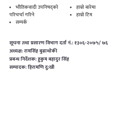
भाैतिकवादी उपनिषद्काे
हाम्राे बारेमा
परिचर्चा गरिने
हाम्राे टिम
सम्पर्क
सूचना तथा प्रसारण विभाग दर्ता नं.: १३०६-२०७५/ ७६
अध्यक्ष: रामसिंह बुढाथाेकी
प्रबन्ध निर्देशक: हुकुम बहादुर सिंह
सम्पादक: हिरामणि दु:खी