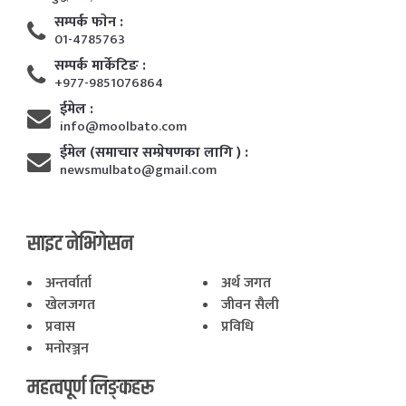
सम्पर्क फाेन :
01-4785763
सम्पर्क मार्केटिङ :
+977-9851076864
ईमेल :
info@moolbato.com
ईमेल (समाचार सम्प्रेषणका लागि ) :
newsmulbato@gmail.com
साइट नेभिगेसन
अन्तर्वार्ता
अर्थ जगत
खेलजगत
जीवन सैली
प्रवास
प्रविधि
मनोरञ्जन
महत्वपूर्ण लिङ्कहरू