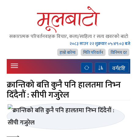
सकारात्मक परिवर्तनवाहक विचार, कला/साहित्य र सत्य खवरको बाटाे
२०८३ साउन २२ शुक्रवार
०५:४९:०३ बजे
हाम्राे बारेमा
मिति परिवर्तन
विनिमय दर
वर्गदृष्टि
क्रान्तिको बत्ति कुनै पनि हालतमा निभ्न
दिँदैनौं : सीपी गजुरेल