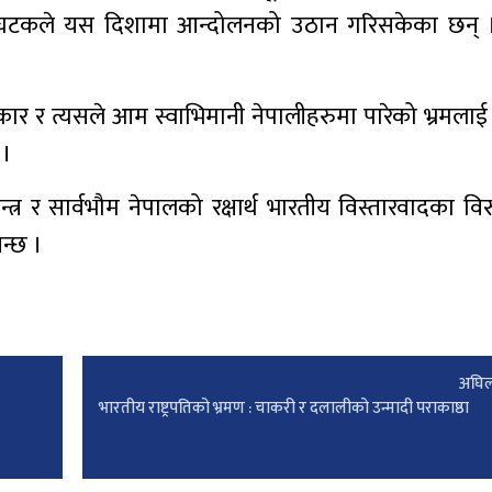
ामघटकले यस दिशामा आन्दोलनको उठान गरिसकेका छन्
र र त्यसले आम स्वाभिमानी नेपालीहरुमा पारेको भ्रमलाई चि
 ।
्त्र र सार्वभौम नेपालको रक्षार्थ भारतीय विस्तारवादका विर
िन्छ ।
अघिल
भारतीय राष्ट्रपतिको भ्रमण : चाकरी र दलालीको उन्मादी पराकाष्ठा