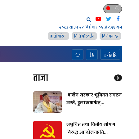
२०८३ साउन २१ बिहीवार
०४:४२:५२ बजे
हाम्राे बारेमा
मिति परिवर्तन
विनिमय दर
H
वर्गदृष्टि
ताजा
‘बालेन सरकार भूमिगत संगठन
जस्तै, हुलाकमार्फत्...
लघुवित्त तथा वित्तीय शोषण
विरुद्ध आन्दोलनप्रति...