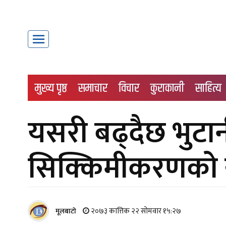
मुख्य पृष्ठ
समाचार
विचार
कुराकानी
साहित्य
यसरी बढ्दैछ भुट
सिक्किमीकरणको
२०७३ कात्तिक २२ सोमवार १५:२७
मूलबाटाे