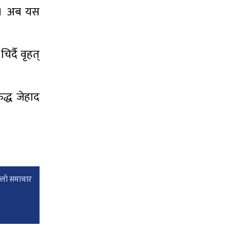
 । अब यस
र्दै वृहत्
ुद्ध जेहाद
्लाे समाचार