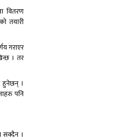
कता वितरण
नको तयारी
्णय गराएर
िन्छ । तर
हुनेछन् ।
ेनाहरु पनि
 सक्दैन ।