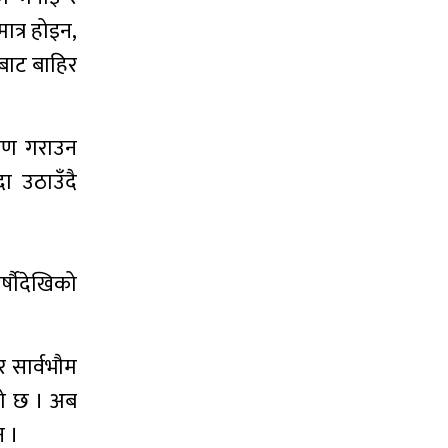
ात्र होइन,
चबाट बाहिर
करण गराउन
ा उठाउँदै
्षौदेखिको
र सार्वभौम
ेको छ । अब
न ।