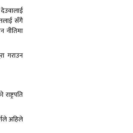
र देउवालाई
तलाई सँगै
ीन नीतिमा
ुरा गराउन
राष्ट्रपति
गले अहिले