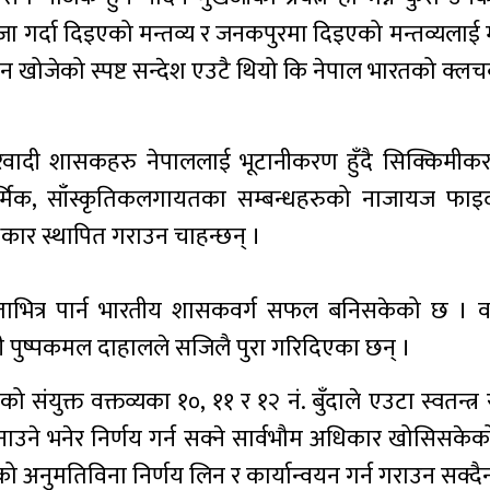
पूजा गर्दा दिइएको मन्तव्य र जनकपुरमा दिइएको मन्तव्यलाई म
े दिन खोजेको स्पष्ट सन्देश एउटै थियो कि नेपाल भारतको क्ल
ारवादी शासकहरु नेपाललाई भूटानीकरण हुँदै सिक्किमी
र्मिक, साँस्कृतिकलगायतका सम्बन्धहरुको नाजायज फाइद
कार स्थापित गराउन चाहन्छन् ।
छाताभित्र पार्न भारतीय शासकवर्ग सफल बनिसकेको छ । वर
री पुष्पकमल दाहालले सजिलै पुरा गरिदिएका छन् ।
ंयुक्त वक्तव्यका १०, ११ र १२ नं. बुँदाले एउटा स्वतन्त्र 
स्तो बनाउने भनेर निर्णय गर्न सक्ने सार्वभौम अधिकार खोसिसक
तको अनुमतिविना निर्णय लिन र कार्यान्वयन गर्न गराउन सक्दै