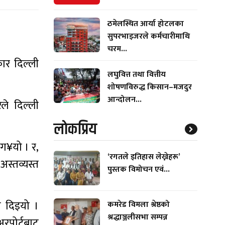
ठमेलस्थित आर्या होटलका
सुपरभाइजरले कर्मचारीमाथि
चरम...
कार दिल्ली
लघुवित्त तथा वित्तीय
शोषणविरुद्ध किसान–मजदुर
आन्दोलन...
ले दिल्ली
लाेकप्रिय
 ग¥यो । र,
‘रगतले इतिहास लेख्नेहरू’
स्तव्यस्त
पुस्तक विमोचन एवं...
ा दिइयो ।
कमरेड विमला श्रेष्ठको
श्रद्धाञ्जलीसभा सम्पन्न
अरपोर्टबाट