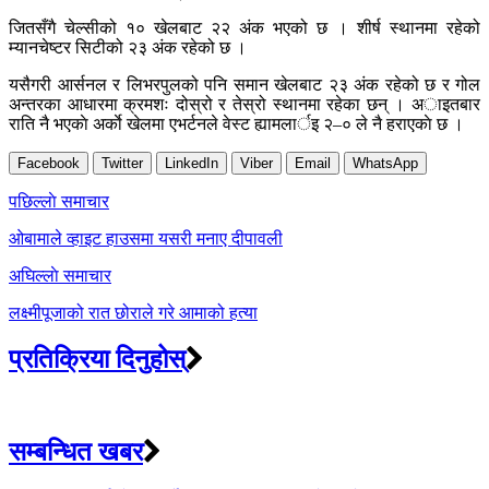
जितसँगै चेल्सीको १० खेलबाट २२ अंक भएको छ । शीर्ष स्थानमा रहेको
म्यानचेष्टर सिटीको २३ अंक रहेको छ ।
यसैगरी आर्सनल र लिभरपुलको पनि समान खेलबाट २३ अंक रहेको छ र गोल
अन्तरका आधारमा क्रमशः दोस्रो र तेस्रो स्थानमा रहेका छन् । अाइतबार
राति नै भएकाे अर्काे खेलमा एभर्टनले वेस्ट ह्यामलार्इ २–० ले नै हराएकाे छ ।
Facebook
Twitter
LinkedIn
Viber
Email
WhatsApp
Post
पछिल्लाे समाचार
navigation
ओबामाले व्हाइट हाउसमा यसरी मनाए दीपावली
अघिल्लाे समाचार
लक्ष्मीपूजाको रात छोराले गरे आमाको हत्या
प्रतिक्रिया दिनुहोस्
सम्बन्धित खबर