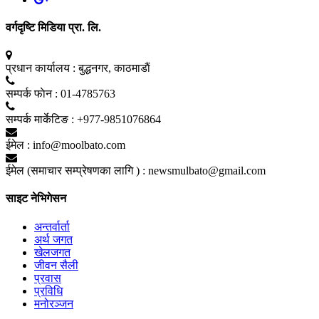
वर्गदृष्टि मिडिया प्रा. लि.
प्रधान कार्यालय :
बुद्धनगर, काठमाडाैं
सम्पर्क फाेन :
01-4785763
सम्पर्क मार्केटिङ :
+977-9851076864
ईमेल :
info@moolbato.com
ईमेल (समाचार सम्प्रेषणका लागि ) :
newsmulbato@gmail.com
साइट नेभिगेसन
अन्तर्वार्ता
अर्थ जगत
खेलजगत
जीवन सैली
प्रवास
प्रविधि
मनोरञ्जन