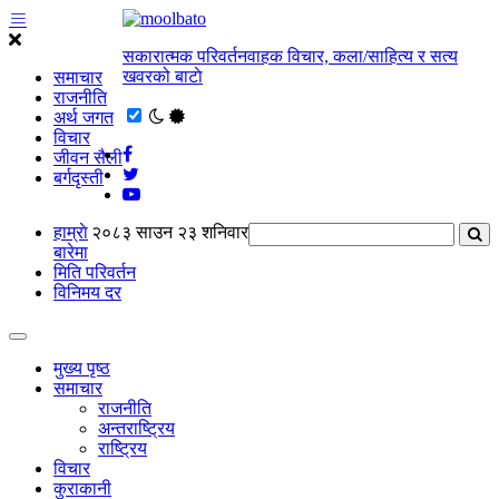
सकारात्मक परिवर्तनवाहक विचार, कला/साहित्य र सत्य
खवरको बाटाे
समाचार
राजनीति
अर्थ जगत
विचार
जीवन सैली
बर्गदृस्ती
हाम्राे
२०८३ साउन २३ शनिवार
बारेमा
मिति परिवर्तन
विनिमय दर
मुख्य पृष्ठ
समाचार
राजनीति
अन्तराष्ट्रिय
राष्ट्रिय
विचार
कुराकानी