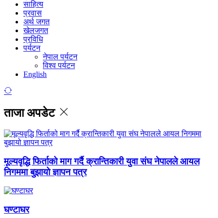
साहित्य
प्रवास
अर्थ जगत
खेलजगत
प्रविधि
पर्यटन
नेपाल पर्यटन
विश्व पर्यटन
English
ताजा अपडेट
मूल्यवृद्धि फिर्ताको माग गर्दै क्रान्तिकारी युवा संघ नेपालले आयल
निगममा बुझायो ज्ञापन पत्र
घण्टाघर