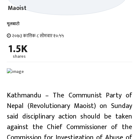
मूलबाटाे
२०७३ कात्तिक ८ सोमवार १०:५५
1.5K
shares
Kathmandu – The Communist Party of
Nepal (Revolutionary Maoist) on Sunday
said disciplinary action should be taken
against the Chief Commissioner of the
Commission for Investigation of Abuse of