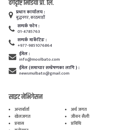
वर्गदृष्टि मिडिया प्रा. लि.
प्रधान कार्यालय :
बुद्धनगर, काठमाडाैं
सम्पर्क फाेन :
01-4785763
सम्पर्क मार्केटिङ :
+977-9851076864
ईमेल :
info@moolbato.com
ईमेल (समाचार सम्प्रेषणका लागि ) :
newsmulbato@gmail.com
साइट नेभिगेसन
अन्तर्वार्ता
अर्थ जगत
खेलजगत
जीवन सैली
प्रवास
प्रविधि