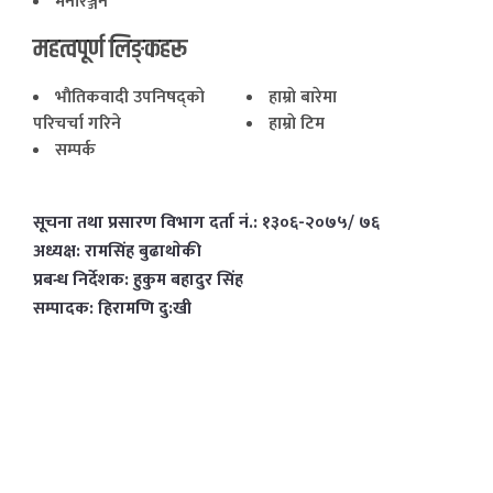
मनोरञ्जन
महत्वपूर्ण लिङ्कहरू
भाैतिकवादी उपनिषद्काे
हाम्राे बारेमा
परिचर्चा गरिने
हाम्राे टिम
सम्पर्क
सूचना तथा प्रसारण विभाग दर्ता नं.: १३०६-२०७५/ ७६
अध्यक्ष: रामसिंह बुढाथाेकी
प्रबन्ध निर्देशक: हुकुम बहादुर सिंह
सम्पादक: हिरामणि दु:खी