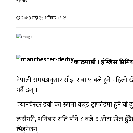
मूलबाटाे
२०७३ भदौ २५ शनिवार ०९:२४
काठमाडौं । इंग्लिस प्रिम
नेपाली समयअनुसार साँझ सवा ५ बजे हुने पहिलो खेलमा
गर्दै छन् ।
‘म्यानचेस्टर डर्बी’ का रुपमा वल्र्ड ट्राफोर्डमा हुने
त्यसैगरी, शनिबार राति पौने ८ बजे ६ ओटा खेल हुँदै
भिड्नेछन् ।