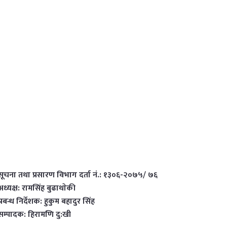
सूचना तथा प्रसारण विभाग दर्ता नं.: १३०६-२०७५/ ७६
अध्यक्ष: रामसिंह बुढाथाेकी
प्रबन्ध निर्देशक: हुकुम बहादुर सिंह
सम्पादक: हिरामणि दु:खी