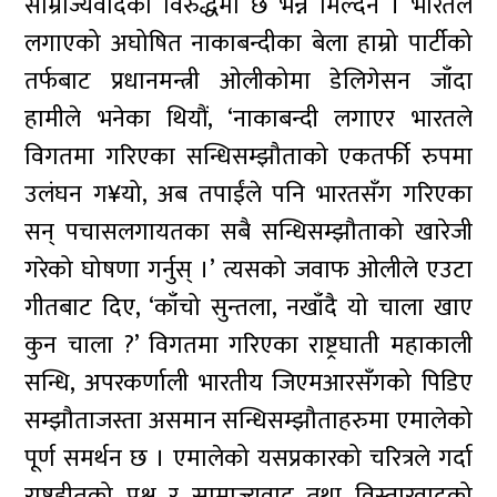
साम्राज्यवादको विरुद्धमा छ भन्न मिल्दैन । भारतले
लगाएको अघोषित नाकाबन्दीका बेला हाम्रो पार्टीको
तर्फबाट प्रधानमन्त्री ओलीकोमा डेलिगेसन जाँदा
हामीले भनेका थियौं, ‘नाकाबन्दी लगाएर भारतले
विगतमा गरिएका सन्धिसम्झौताको एकतर्फी रुपमा
उलंघन ग¥यो, अब तपाईंले पनि भारतसँग गरिएका
सन् पचासलगायतका सबै सन्धिसम्झौताको खारेजी
गरेको घोषणा गर्नुस् ।’ त्यसको जवाफ ओलीले एउटा
गीतबाट दिए, ‘काँचो सुन्तला, नखाँदै यो चाला खाए
कुन चाला ?’ विगतमा गरिएका राष्ट्रघाती महाकाली
सन्धि, अपरकर्णाली भारतीय जिएमआरसँगको पिडिए
सम्झौताजस्ता असमान सन्धिसम्झौताहरुमा एमालेको
पूर्ण समर्थन छ । एमालेको यसप्रकारको चरित्रले गर्दा
राष्ट्रहीतको पक्ष र साम्राज्यवाद तथा विस्तारवादको