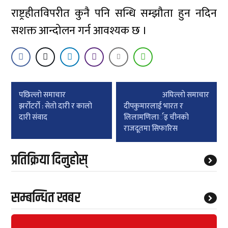
राष्ट्रहीतविपरीत कुनै पनि सन्धि सम्झौता हुन नदिन
सशक्त आन्दोलन गर्न आवश्यक छ ।
Post
पछिल्लाे समाचार
अघिल्लाे समाचार
navigation
झर्रोटर्रो : सेतो दारी र कालो
दीपकुमारलाई भारत र
दारी संवाद
लिलामणिलार्इ चीनको
राजदूतमा सिफारिस
प्रतिक्रिया दिनुहोस्
सम्बन्धित खबर