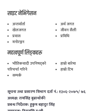
साइट नेभिगेसन
अन्तर्वार्ता
अर्थ जगत
खेलजगत
जीवन सैली
प्रवास
प्रविधि
मनोरञ्जन
महत्वपूर्ण लिङ्कहरू
भाैतिकवादी उपनिषद्काे
हाम्राे बारेमा
परिचर्चा गरिने
हाम्राे टिम
सम्पर्क
सूचना तथा प्रसारण विभाग दर्ता नं.: १३०६-२०७५/ ७६
अध्यक्ष: रामसिंह बुढाथाेकी
प्रबन्ध निर्देशक: हुकुम बहादुर सिंह