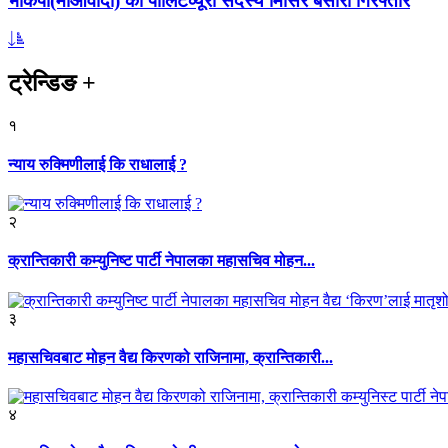
भाकपा(माओवादी) का पोलिटव्यूरो सदस्य मिसिर बेसारा गिरफ्तार
ट्रेन्डिङ
+
१
न्याय रुक्मिणीलाई कि राधालाई ?
२
क्रान्तिकारी कम्युनिष्ट पार्टी नेपालका महासचिव मोहन...
३
महासचिवबाट मोहन वैद्य किरणको राजिनामा, क्रान्तिकारी...
४