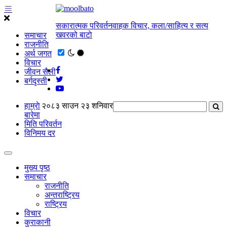
सकारात्मक परिवर्तनवाहक विचार, कला/साहित्य र सत्य
खवरको बाटाे
समाचार
राजनीति
अर्थ जगत
विचार
जीवन सैली
बर्गदृस्ती
हाम्राे
२०८३ साउन २३ शनिवार
बारेमा
मिति परिवर्तन
विनिमय दर
मुख्य पृष्ठ
समाचार
राजनीति
अन्तराष्ट्रिय
राष्ट्रिय
विचार
कुराकानी