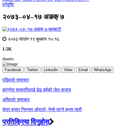
वर्गदृष्टि
२०७३–०४–१७ अङक् ७
मूलबाटाे
२०७३ साउन १९ बुधवार १०:१६
1.5K
shares
Facebook
Twitter
LinkedIn
Viber
Email
WhatsApp
Post
पछिल्लाे समाचार
navigation
कांग्रेस सभापतिलाई डेढ वर्षको जेल सजाय
अघिल्लाे समाचार
सेयर बजार निरन्तर ओरालो, नेप्से घट्ने क्रम जारी
प्रतिक्रिया दिनुहोस्