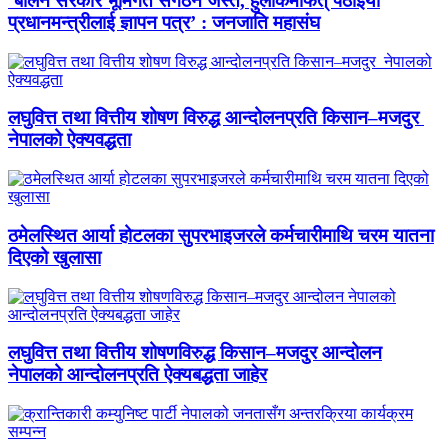
‘बालेन सरकार भूमिगत संगठन जस्तै, हुलाकमार्फत् पठाइयो
प्रधानमन्त्रीलाई ज्ञापन पत्र’ : जनजाति महासंघ
लघुवित्त तथा वित्तीय शोषण विरुद्ध आन्दोलनप्रति किसान–मजदुर
नेपालको ऐक्यवद्धता
ठमेलस्थित आर्या होटलका सुपरभाइजरले कर्मचारीमाथि चरम यातना
दिएको खुलासा
लघुवित्त तथा वित्तीय शोषणविरुद्ध किसान–मजदुर आन्दोलन
नेपालको आन्दोलनप्रति ऐक्यबद्धता जाहेर