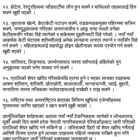
१२. होटेल, रेस्टुराँहरूमा जाँडपार्टीमा लीन हुन सक्ने र माथिल्लो तहकालाई दिन
सक्ने खुवी भएको ।
१३. जुवातास खेल्ने, केटाकेटी पटाउन सक्ने, तडकभडकयुक्त पहिरनमा सजिन
सक्ने, जनयुद्धकालमा गरिएका अन्तरजातीय र आफू भन्दा तल्लो वर्गका
केटीहरूसँग गरेका विहे त्यागेको र सकेसम्म दुइतीनवटी विहे गरेको । नयाँ नयाँ
आकर्षक केटी भेटाएमा श्रीमतीलाई अनेक लान्छाना लगाएर त्याग्ने र नयाँसँग विहे
गर्न सक्ने । महिलाहरूलाई सहयोद्धा होइन खेलौनाका रूपमा प्रयोग गर्न सक्ने
खुबी भएको ।
१४. जातिवाद, लिङ्गवाद, उपभोगतावाद जस्ता दर्शनलाई अहिलेको युग
अनुकूलक भएको भनेर व्यख्या गर्न सक्ने ।
१५. प्रालिको शेयर खरिद गरिसकेपछि प्राप्त हुने र भएका लाभका पदहरूमा
आफ्ना श्रीमान्, श्रीमती, छोराछोरी, सालासाली, भान्जाभान्जी, ज्वाई, बुहारी,
नानातिना जस्ता नजिकका नातेदारहरूलाई राखेको र राख्न सक्ने ।
१६. राष्ट्रिय तथा अन्तर्राष्ट्रिय क्षेत्रका विभिन्न खुफिया एजेन्सीहरूमा
गुप्तरूपमा जागिर खाएको र खान सक्ने खुबी भएको ।
उपर्युल्लिखित शर्तहरूका अलावा नयाँ नयाँ टेकनिकहरू जानेको र लोभलालच,
घुर्की धम्की दिन सक्ने हरेक नेपाली नागरिकहरूले पेरिसडाँडाबाट जारी गरिएको
प्रालिको शेयर खरिद गर्न सकिने छ । जतिसक्यो छिटो यो शेयर खरिद गर्नेलाई
आगिमी दिनमा प्राप्त हुने लाभका पदहरूमा पहिलो नम्बरमा राखिने कुरा पनि
उक्त प्रालिबाट जारी गरिएको वक्तव्यमा जनाइएको छ ।