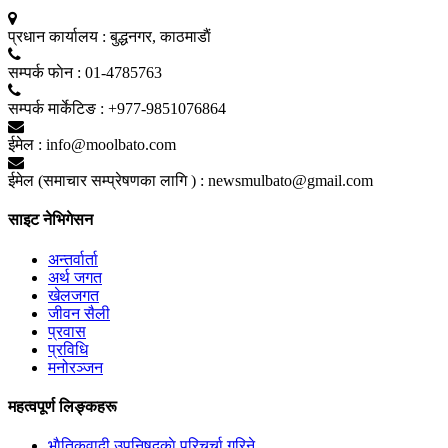
प्रधान कार्यालय :
बुद्धनगर, काठमाडाैं
सम्पर्क फाेन :
01-4785763
सम्पर्क मार्केटिङ :
+977-9851076864
ईमेल :
info@moolbato.com
ईमेल (समाचार सम्प्रेषणका लागि ) :
newsmulbato@gmail.com
साइट नेभिगेसन
अन्तर्वार्ता
अर्थ जगत
खेलजगत
जीवन सैली
प्रवास
प्रविधि
मनोरञ्जन
महत्वपूर्ण लिङ्कहरू
भाैतिकवादी उपनिषद्काे परिचर्चा गरिने