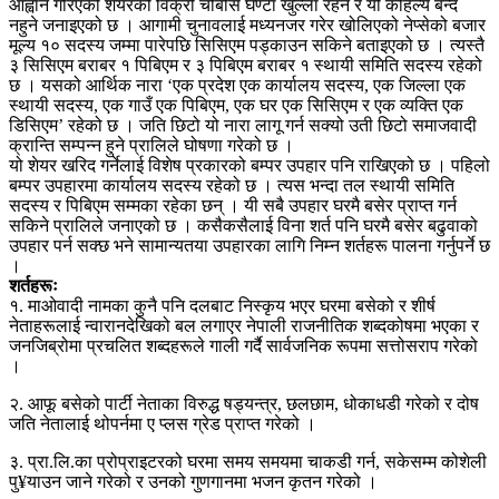
आह्वान गरिएको शेयरको विक्री चौबीसै घण्टा खुल्ला रहने र यो कहिल्यै बन्द
नहुने जनाइएको छ । आगामी चुनावलाई मध्यनजर गरेर खोलिएको नेप्सेको बजार
मूल्य १० सदस्य जम्मा पारेपछि सिसिएम पड्काउन सकिने बताइएको छ । त्यस्तै
३ सिसिएम बराबर १ पिबिएम र ३ पिबिएम बराबर १ स्थायी समिति सदस्य रहेको
छ । यसको आर्थिक नारा ‘एक प्रदेश एक कार्यालय सदस्य, एक जिल्ला एक
स्थायी सदस्य, एक गाउँ एक पिबिएम, एक घर एक सिसिएम र एक व्यक्ति एक
डिसिएम’ रहेको छ । जति छिटो यो नारा लागू गर्न सक्यो उती छिटो समाजवादी
क्रान्ति सम्पन्न हुने प्रालिले घोषणा गरेको छ ।
यो शेयर खरिद गर्नेलाई विशेष प्रकारको बम्पर उपहार पनि राखिएको छ । पहिलो
बम्पर उपहारमा कार्यालय सदस्य रहेको छ । त्यस भन्दा तल स्थायी समिति
सदस्य र पिबिएम सम्मका रहेका छन् । यी सबै उपहार घरमै बसेर प्राप्त गर्न
सकिने प्रालिले जनाएको छ । कसैकसैलाई विना शर्त पनि घरमै बसेर बढुवाको
उपहार पर्न सक्छ भने सामान्यतया उपहारका लागि निम्न शर्तहरू पालना गर्नुपर्ने छ
।
शर्तहरूः
१. माओवादी नामका कुनै पनि दलबाट निस्कृय भएर घरमा बसेको र शीर्ष
नेताहरूलाई न्वारानदेखिको बल लगाएर नेपाली राजनीतिक शब्दकोषमा भएका र
जनजिब्रोमा प्रचलित शब्दहरूले गाली गर्दै सार्वजनिक रूपमा सत्तोसराप गरेको
।
२. आफू बसेको पार्टी नेताका विरुद्ध षड्यन्त्र, छलछाम, धोकाधडी गरेको र दोष
जति नेतालाई थोपर्नमा ए प्लस ग्रेड प्राप्त गरेको ।
३. प्रा.लि.का प्रोप्राइटरको घरमा समय समयमा चाकडी गर्न, सकेसम्म कोशेली
पु¥याउन जाने गरेको र उनको गुणगानमा भजन कृतन गरेको ।