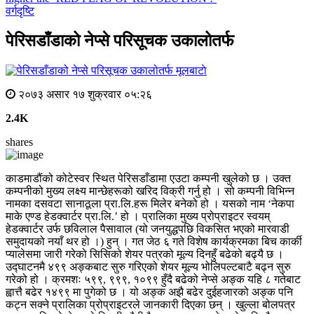
वर्गदृष्टि
पेरिसडाँडाको नेप्से परिसूचक उकालोतर्फ
मूलबाटाे
२०७३ असार १७ शुक्रवार ०५:२६
2.4K
shares
काडमाडौंको कोटेस्वर स्थित पेरिसडाँडामा एउटा कम्पनी खुलेको छ । उक्त
कम्पनीको मुख्य लक्ष्य मान्छेहरूको खरिद विक्री गर्नु हो । सो कम्पनी विभिन्न
नामका दसवटा सानाठूला प्रा.लि.हरू मिलेर बनेको हो । यसको नाम ‘नेकपा
माके एण्ड हेडक्वार्टर प्रा.लि.’ हो । प्रालिका मुख्य प्रोप्राइटर स्वयम्
हेडक्वार्टर उर्फ छविलाल पैसावाल (यो जनयुद्धपछि विकसित भएको मारवाडी
समुदायको नयाँ थर हो ।) हुन् । गत जेठ ६ गते विशेष कार्यक्रमका बिच कार्की
प्यालेसमा जारी गरेको सिसिको शेयर पत्रको मूल्य दिनहुँ बढेको बढ्यै छ ।
उद्घाटनमै ४९९ अङ्कबाट सुरु गरिएको शेयर मूल्य भोलिपल्टबाटै बढ्न सुरु
गरेको हो । क्रमशः ५९९, ९९९, १०९९ हुँदै बढेको नेप्से अङ्क यहि ८ गतेबाट
ह्वात्तै बढेर १४९९ मा पुगेको छ । यो अङ्क अझै बढेर दुईहजारको अङ्क पनि
कट्न सक्ने प्रालिका प्रोप्राइटरले जानकारी दिएका छन् । खुल्ला बोलपत्र