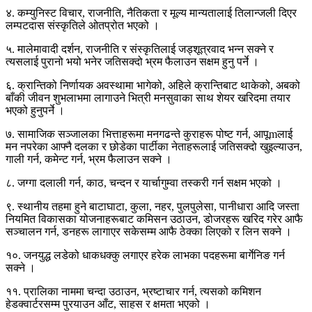
४. कम्युनिस्ट विचार, राजनीति, नैतिकता र मूल्य मान्यतालाई तिलान्जली दिएर
लम्पटदास संस्कृतिले ओतप्रोत भएको ।
५. मालेमावादी दर्शन, राजनीति र संस्कृतिलाई जड्शूत्रवाद भन्न सक्ने र
त्यसलाई पुरानो भयो भनेर जतिसक्दो भ्रम फैलाउन सक्षम हुनु पर्ने ।
६. क्रान्तिको निर्णायक अवस्थामा भागेको, अहिले क्रान्तिबाट थाकेको, अबको
बाँकी जीवन शुभलाभमा लागाउने भित्री मनसुवाका साथ शेयर खरिदमा तयार
भएको हुनुपर्ने ।
७. सामाजिक सञ्जालका भित्ताहरूमा मनगढन्ते कुराहरू पोष्ट गर्न, आपूmलाई
मन नपरेका आफ्नै दलका र छोडेका पार्टीका नेताहरूलाई जतिसक्दो खुइल्याउन,
गाली गर्न, कमेन्ट गर्न, भ्रम फैलाउन सक्ने ।
८. जग्गा दलाली गर्न, काठ, चन्दन र यार्चागुम्वा तस्करी गर्न सक्षम भएको ।
९. स्थानीय तहमा हुने बाटाघाटा, कुला, नहर, पुलपुलेसा, पानीधारा आदि जस्ता
नियमित विकासका योजनाहरूबाट कमिसन उठाउन, डोजरहरू खरिद गरेर आफै
सञ्चालन गर्न, डनहरू लागाएर सकेसम्म आफै ठेक्का लिएको र लिन सक्ने ।
१०. जनयुद्ध लडेको धाकधक्कु लगाएर हरेक लाभका पदहरूमा बार्गेनिङ गर्न
सक्ने ।
११. प्रालिका नाममा चन्दा उठाउन, भ्रष्टाचार गर्न, त्यसको कमिशन
हेडक्वार्टरसम्म पुरयाउन आँट, साहस र क्षमता भएको ।