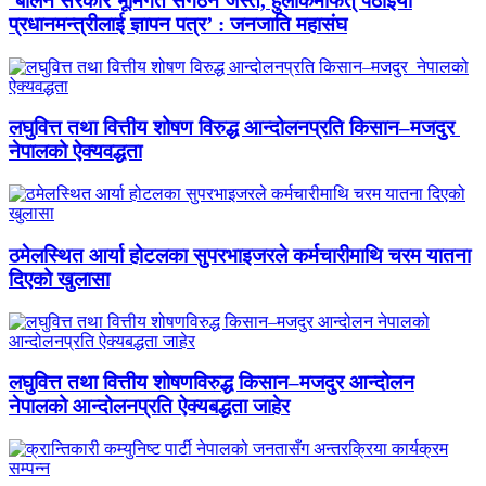
‘बालेन सरकार भूमिगत संगठन जस्तै, हुलाकमार्फत् पठाइयो
प्रधानमन्त्रीलाई ज्ञापन पत्र’ : जनजाति महासंघ
लघुवित्त तथा वित्तीय शोषण विरुद्ध आन्दोलनप्रति किसान–मजदुर
नेपालको ऐक्यवद्धता
ठमेलस्थित आर्या होटलका सुपरभाइजरले कर्मचारीमाथि चरम यातना
दिएको खुलासा
लघुवित्त तथा वित्तीय शोषणविरुद्ध किसान–मजदुर आन्दोलन
नेपालको आन्दोलनप्रति ऐक्यबद्धता जाहेर