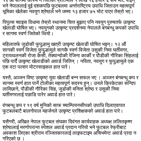
१२ औं सागमा काँस्य नै जितेकी प्रतिभाले १ लाख १६ हजार ६ सय भोट पाइन्
भने नेपाललाई दुई दशकपछि फुटबलमा अर्न्तराष्ट्रिय उपाधि जिताउन महत्वपूर्ण
भूमिका खेलेका नवयुग श्रेष्ठले भने जम्मा १३ हजार ७५ भोट पाएर तेस्रो भए।
पिपुल्स च्वाइस विधामा तेस्रो स्थानमा चित्त बुझाए पनि नवयुग पुरुषतर्फ उत्कृष्ट
खेलाडी घोषित भए। नवयुगको उत्कृष्ट प्रदर्शनमा नेपालले बंगबन्धु कपको उपाधि
र सागमा स्वर्ण जितेको थियो।
महिलातर्फ जुडोकी फुपुल्हामु खत्री उत्कृष्ट खेलाडी घोषित भइन्। १२ औं
सागकी स्वर्ण विजेता फुपुल्हामुले सागकै स्वर्ण विजेता उसुकी निमा घर्तीमगर,
ट्रायथलनकी रोजा केसी, तेक्वान्दोकी रेजिना कार्की र पौडीकी गौरिका सिंहलाई
पछि पार्दै उत्कृष्ट खेलाडीको अवार्ड जितिन् । नविता, नवयुग र फुपुल्हामुले एक
एक वटा पल्सर मोटरसाइकल हात पारे।
यस्तै, अञ्जन विष्ट उत्कृष्ट युवा खेलाडी बन्न सफल भए । अञ्जन बंगबन्धु कप र
सागमा स्वर्ण हात पार्ने टोलीका महत्वपूर्ण सदस्य हुन्। उनले क्रिकेटका सन्दिप
लामिछाने, पौडीकी गौरिका सिंह, जुडोकी मनिता श्रेष्ठ र उसुकी निमा
घर्तीमगरलाई पछाडि पारेर अवार्ड हात पारे।
वंगबन्धु कप र १९ वर्ष मुनिको साफ च्याम्पियनसीपको उपाधि दिलाएवापत
फुटबलबाटै बालगोपाल महर्जनले उत्कृष्ट प्रशिक्षकको अवार्ड हात पारे।
यसैगरी, अखिल नेपाल फुटबल संघका दिवंगत कार्यवाहक अध्यक्ष ललितकृष्ण
श्रेष्ठलाई मरणोपरान्त स्पेशल अवार्ड प्रदान गरियो भने फुटबल रेफ्रीबाट
अवकाश लिएका श्रीराम रञ्जितकारलाई लाइफटाइम अचिभमेन्ट अवार्ड प्रदा न
गरिएको छ ।