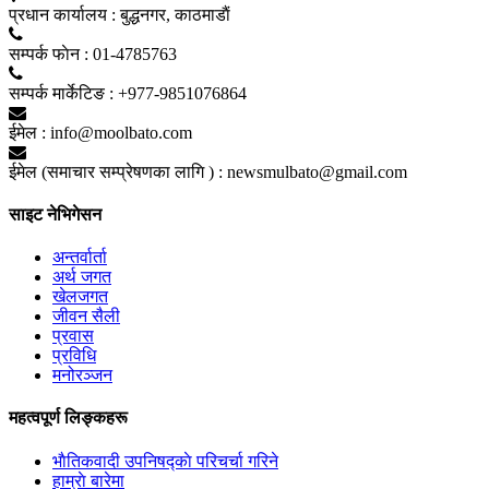
प्रधान कार्यालय :
बुद्धनगर, काठमाडाैं
सम्पर्क फाेन :
01-4785763
सम्पर्क मार्केटिङ :
+977-9851076864
ईमेल :
info@moolbato.com
ईमेल (समाचार सम्प्रेषणका लागि ) :
newsmulbato@gmail.com
साइट नेभिगेसन
अन्तर्वार्ता
अर्थ जगत
खेलजगत
जीवन सैली
प्रवास
प्रविधि
मनोरञ्जन
महत्वपूर्ण लिङ्कहरू
भाैतिकवादी उपनिषद्काे परिचर्चा गरिने
हाम्राे बारेमा