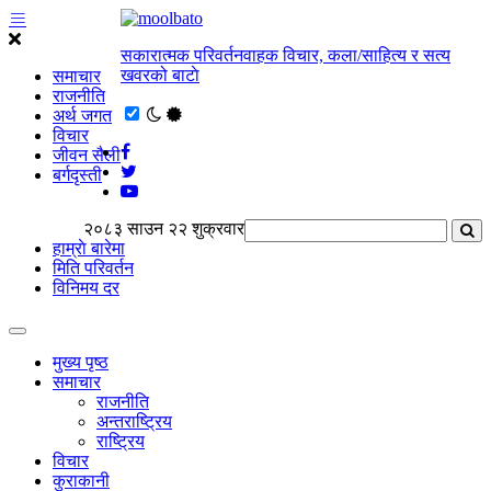
सकारात्मक परिवर्तनवाहक विचार, कला/साहित्य र सत्य
खवरको बाटाे
समाचार
राजनीति
अर्थ जगत
विचार
जीवन सैली
बर्गदृस्ती
२०८३ साउन २२ शुक्रवार
हाम्राे बारेमा
मिति परिवर्तन
विनिमय दर
मुख्य पृष्ठ
समाचार
राजनीति
अन्तराष्ट्रिय
राष्ट्रिय
विचार
कुराकानी