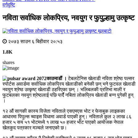
वर्गदृष्टि
नविता सर्वाधिक लोकप्रिय, नवयुग र फुपुल्हामु उत्कृष्ट
मूलबाटाे
२०७३ साउन ६ बिहीवार २०:५३
1.8K
shares
काठमाडौं ।
टेबलटेनिस खेलाडी नविता श्रेष्ठ पल्सर
स्पोर्टस अवार्डमा सर्वाधिक लोकप्रिय खेलाडीको बनेकी छन् भने फुटवल खेलाडी
नवयुग श्रेष्ठ उत्कृष्ट खेलाडी ठहरिएका छन् । भलिबलकी प्रतिभा माली र
फुटबलका नवयुग श्रेष्ठलाई पछि पार्दै नबिता लोकप्रिय खेलाडी बन्न पुगेकी हुन्
।
१२ औं सागकी कास्य विजेता नविताले एसएमएस भोट र फेसबुक लाइकका
आधारमा पिपुल्स च्वाइस विधामा अवार्ड पाएकी हुन्। नविताले कुल २ लाख ८६
हजार ५ सय ५१ भोटमध्ये १ लाख ५० हजार भोट पाएको आयोजक नेपाल
खेलकुद पत्रकार मञ्चले जनाएको छ।