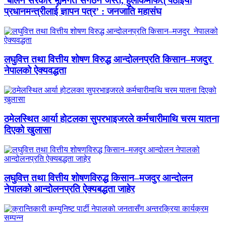
‘बालेन सरकार भूमिगत संगठन जस्तै, हुलाकमार्फत् पठाइयो
प्रधानमन्त्रीलाई ज्ञापन पत्र’ : जनजाति महासंघ
लघुवित्त तथा वित्तीय शोषण विरुद्ध आन्दोलनप्रति किसान–मजदुर
नेपालको ऐक्यवद्धता
ठमेलस्थित आर्या होटलका सुपरभाइजरले कर्मचारीमाथि चरम यातना
दिएको खुलासा
लघुवित्त तथा वित्तीय शोषणविरुद्ध किसान–मजदुर आन्दोलन
नेपालको आन्दोलनप्रति ऐक्यबद्धता जाहेर