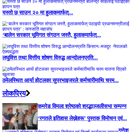
यस्तो छ साउन २० मा हुलाकमार्फत्...
‘बालेन सरकार भूमिगत संगठन जस्तै, हुलाकमार्फत्...
लघुवित्त तथा वित्तीय शोषण विरुद्ध आन्दोलनप्रति...
ठमेलस्थित आर्या होटलका सुपरभाइजरले कर्मचारीमाथि चरम...
लाेकप्रिय
कमरेड विमला श्रेष्ठको श्रद्धाञ्जलीसभा सम्पन्न
‘रगतले इतिहास लेख्नेहरू’ पुस्तक विमोचन एवं...
गणेश