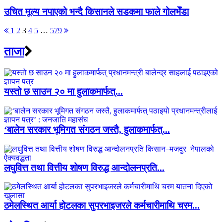
उचित मूल्य नपाएको भन्दै किसानले सडकमा फाले गोलभेँडा
Posts
1
2
3
4
5
…
579
pagination
ताजा
यस्तो छ साउन २० मा हुलाकमार्फत्...
‘बालेन सरकार भूमिगत संगठन जस्तै, हुलाकमार्फत्...
लघुवित्त तथा वित्तीय शोषण विरुद्ध आन्दोलनप्रति...
ठमेलस्थित आर्या होटलका सुपरभाइजरले कर्मचारीमाथि चरम...