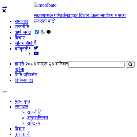
सकारात्मक परिवर्तनवाहक विचार, कला/साहित्य र सत्य
खवरको बाटाे
समाचार
राजनीति
अर्थ जगत
विचार
जीवन सैली
बर्गदृस्ती
हाम्राे
२०८३ साउन २३ शनिवार
बारेमा
मिति परिवर्तन
विनिमय दर
मुख्य पृष्ठ
समाचार
राजनीति
अन्तराष्ट्रिय
राष्ट्रिय
विचार
कुराकानी