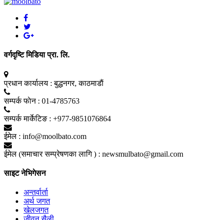
वर्गदृष्टि मिडिया प्रा. लि.
प्रधान कार्यालय :
बुद्धनगर, काठमाडाैं
सम्पर्क फाेन :
01-4785763
सम्पर्क मार्केटिङ :
+977-9851076864
ईमेल :
info@moolbato.com
ईमेल (समाचार सम्प्रेषणका लागि ) :
newsmulbato@gmail.com
साइट नेभिगेसन
अन्तर्वार्ता
अर्थ जगत
खेलजगत
जीवन सैली