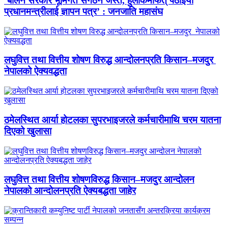
‘बालेन सरकार भूमिगत संगठन जस्तै, हुलाकमार्फत् पठाइयो
प्रधानमन्त्रीलाई ज्ञापन पत्र’ : जनजाति महासंघ
लघुवित्त तथा वित्तीय शोषण विरुद्ध आन्दोलनप्रति किसान–मजदुर
नेपालको ऐक्यवद्धता
ठमेलस्थित आर्या होटलका सुपरभाइजरले कर्मचारीमाथि चरम यातना
दिएको खुलासा
लघुवित्त तथा वित्तीय शोषणविरुद्ध किसान–मजदुर आन्दोलन
नेपालको आन्दोलनप्रति ऐक्यबद्धता जाहेर