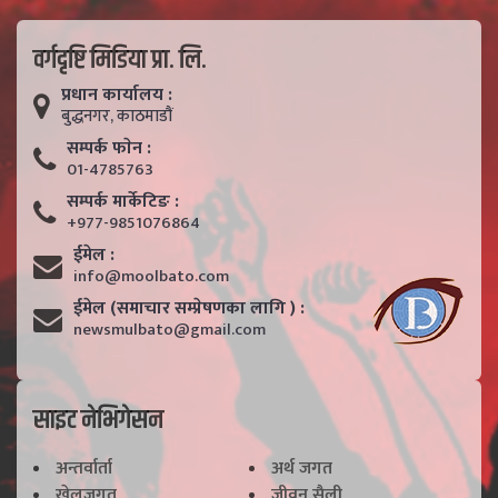
वर्गदृष्टि मिडिया प्रा. लि.
प्रधान कार्यालय :
बुद्धनगर, काठमाडाैं
सम्पर्क फाेन :
01-4785763
सम्पर्क मार्केटिङ :
+977-9851076864
ईमेल :
info@moolbato.com
ईमेल (समाचार सम्प्रेषणका लागि ) :
newsmulbato@gmail.com
साइट नेभिगेसन
अन्तर्वार्ता
अर्थ जगत
खेलजगत
जीवन सैली