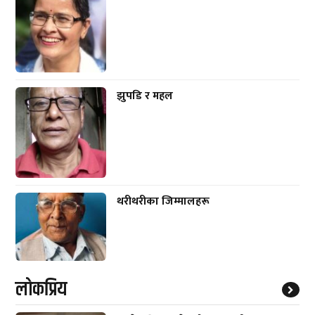
झुपडि र महल
थरीथरीका जिम्मालहरू
लाेकप्रिय