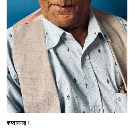
कप्तानगञ्ज !