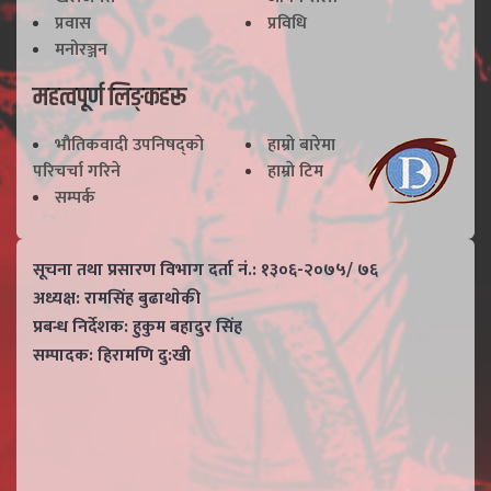
प्रवास
प्रविधि
मनोरञ्जन
महत्वपूर्ण लिङ्कहरू
भाैतिकवादी उपनिषद्काे
हाम्राे बारेमा
परिचर्चा गरिने
हाम्राे टिम
सम्पर्क
सूचना तथा प्रसारण विभाग दर्ता नं.: १३०६-२०७५/ ७६
अध्यक्ष: रामसिंह बुढाथाेकी
प्रबन्ध निर्देशक: हुकुम बहादुर सिंह
सम्पादक: हिरामणि दु:खी