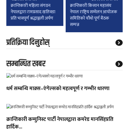
navigation
क्रान्तिकारी महिला संगठन
क्रान्तिकारी किसान महासंघ
नेपालद्वारा रामप्रसाद खतिवडा
नेपाल राष्ट्रिय सम्मेलन आयोजक
प्रति भावपूर्ण श्रद्धाञ्जली अर्पण
समितिको चौंथो पूर्ण बैठक
सम्पन्न
प्रतिक्रिया दिनुहोस्
सम्बन्धित खबर
धर्म सम्बन्धि माक्र्स–एंगेल्सको महत्वपूर्ण र गम्भीर धारणा
क्रान्तिकारी कम्युनिस्ट पार्टी नेपालद्वारा कमरेड मानसिंहप्रति
हार्दिक...