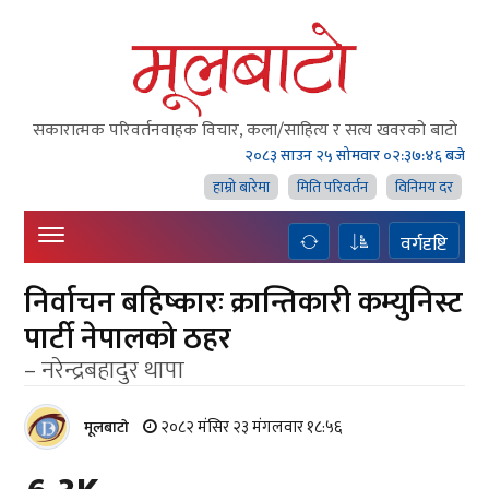
सकारात्मक परिवर्तनवाहक विचार, कला/साहित्य र सत्य खवरको बाटाे
२०८३ साउन २५ सोमवार
०२:३७:४७ बजे
हाम्राे बारेमा
मिति परिवर्तन
विनिमय दर
वर्गदृष्टि
निर्वाचन बहिष्कारः क्रान्तिकारी कम्युनिस्ट
पार्टी नेपालको ठहर
– नरेन्द्रबहादुर थापा
२०८२ मंसिर २३ मंगलवार १८:५६
मूलबाटाे