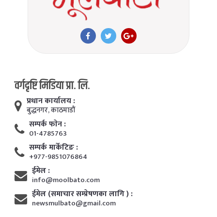
वर्गदृष्टि मिडिया प्रा. लि.
प्रधान कार्यालय :
बुद्धनगर, काठमाडाैं
सम्पर्क फाेन :
01-4785763
सम्पर्क मार्केटिङ :
+977-9851076864
ईमेल :
info@moolbato.com
ईमेल (समाचार सम्प्रेषणका लागि ) :
newsmulbato@gmail.com