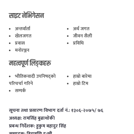
साइट नेभिगेसन
अन्तर्वार्ता
अर्थ जगत
खेलजगत
जीवन सैली
प्रवास
प्रविधि
मनोरञ्जन
महत्वपूर्ण लिङ्कहरू
भाैतिकवादी उपनिषद्काे
हाम्राे बारेमा
परिचर्चा गरिने
हाम्राे टिम
सम्पर्क
सूचना तथा प्रसारण विभाग दर्ता नं.: १३०६-२०७५/ ७६
अध्यक्ष: रामसिंह बुढाथाेकी
प्रबन्ध निर्देशक: हुकुम बहादुर सिंह
सम्पादक: हिरामणि दु:खी