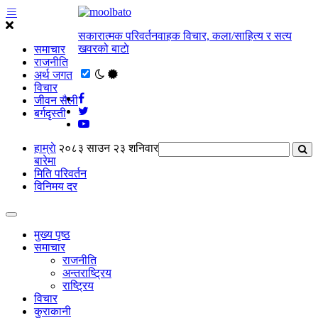
सकारात्मक परिवर्तनवाहक विचार, कला/साहित्य र सत्य
खवरको बाटाे
समाचार
राजनीति
अर्थ जगत
विचार
जीवन सैली
बर्गदृस्ती
हाम्राे
२०८३ साउन २३ शनिवार
बारेमा
मिति परिवर्तन
विनिमय दर
मुख्य पृष्ठ
समाचार
राजनीति
अन्तराष्ट्रिय
राष्ट्रिय
विचार
कुराकानी