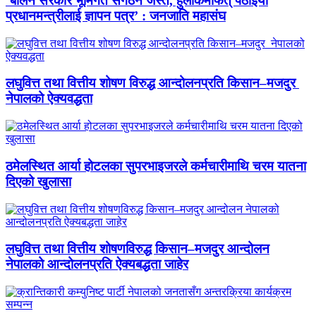
‘बालेन सरकार भूमिगत संगठन जस्तै, हुलाकमार्फत् पठाइयो
प्रधानमन्त्रीलाई ज्ञापन पत्र’ : जनजाति महासंघ
लघुवित्त तथा वित्तीय शोषण विरुद्ध आन्दोलनप्रति किसान–मजदुर
नेपालको ऐक्यवद्धता
ठमेलस्थित आर्या होटलका सुपरभाइजरले कर्मचारीमाथि चरम यातना
दिएको खुलासा
लघुवित्त तथा वित्तीय शोषणविरुद्ध किसान–मजदुर आन्दोलन
नेपालको आन्दोलनप्रति ऐक्यबद्धता जाहेर