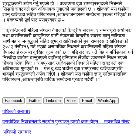
श्रद्धाञ्जली अर्पण गर्नु भएको हो । वक्तव्यमा बुवा राममप्रसादको निधनले
सिङ्गो संगठनले एक अविभावक गुमाएको जनाइएको छ । शोकको यस घडीमा
ज्ञानु खतिवडा सहित परिवारजन ,आफन्तजनहरुमा समवेदना प्रकट गरिएको छ
। वक्तव्यको पूर्ण पाठ यसप्रकार छ –
“ क्रान्तिकारी महिला संगठन नेपालको केन्द्रीय सदस्य, ९ नम्बरव्यूरो संयोजक
तथा क्रान्तिकारी कम्युनिस्ट पार्टी नेपालको केन्द्रीय सदस्य ज्ञानु खतिवडा
साथै महान जनयुद्धको सहिद सुभद्रा खतिवडाको बुबा रामप्रसाद खतिवडाको
२०८२ मंसीर१६ गते भएको असामयिक निधनले क्रान्तिकारी महिला संगठन
नेपाललाई अत्यन्त दुःखित तुल्याएको छ । मङ्सिर १६ गते बिहान मर्निङवाक गर्न
निस्कँदा बाटोमा ढल्नुभएको वहाँलाई हस्पिटल लैजाँदा डाक्टरले निधन भएको
घोषणा गरेका थिए । रामप्रसाद खतिवडाको निधनले महिला संगठनले एक
अविभावक गुमाएको छ । यस दुःखद घडीमा बुबा रामप्रसाद खतिवडाप्रति
भावपूर्ण श्रद्धाञ्जली अर्पण गर्दछौं । शोकको यस घडीमा ज्ञानु खतिवडासहित
परिवारजन ,आफन्तप्रति हार्दिक समवेदना प्रकट गर्दछौं ।”
Facebook
Twitter
LinkedIn
Viber
Email
WhatsApp
Post
पछिल्लाे समाचार
navigation
प्रायोजित निर्वाचनलाई सहयोग पुरयाउनु हाम्रो काम होइन —महासचिव गौरव
अघिल्लाे समाचार