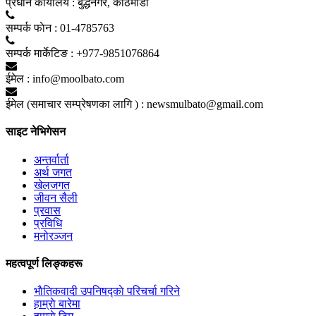
प्रधान कार्यालय :
बुद्धनगर, काठमाडाैं
सम्पर्क फाेन :
01-4785763
सम्पर्क मार्केटिङ :
+977-9851076864
ईमेल :
info@moolbato.com
ईमेल (समाचार सम्प्रेषणका लागि ) :
newsmulbato@gmail.com
साइट नेभिगेसन
अन्तर्वार्ता
अर्थ जगत
खेलजगत
जीवन सैली
प्रवास
प्रविधि
मनोरञ्जन
महत्वपूर्ण लिङ्कहरू
भाैतिकवादी उपनिषद्काे परिचर्चा गरिने
हाम्राे बारेमा