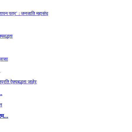
.
..
रम...