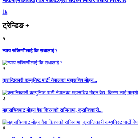
भाकपा(माओवादी) का पोलिटव्यूरो सदस्य मिसिर बेसारा गिरफ्तार
ट्रेन्डिङ
+
१
न्याय रुक्मिणीलाई कि राधालाई ?
२
क्रान्तिकारी कम्युनिष्ट पार्टी नेपालका महासचिव मोहन...
३
महासचिवबाट मोहन वैद्य किरणको राजिनामा, क्रान्तिकारी...
४