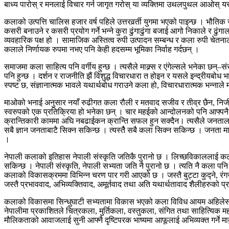
बाध्य पारोस् र मनलाई विचार गर्न जागृत गरोस् या व्यक्तिमा उथलपुथल आओस् यस
कलाको उत्पत्ति चालिस हजार वर्ष पहिले उत्तरवर्र्ती युगमा भएको पाइन्छ । भौति
कसरी बनाउने र कसरी प्रयोग गर्ने भन्ने कुरा ढुंगाढुंगा बजाई आगो निकाले र ढुंगा
व्यवहारिक पक्ष हो । सामाजिक अस्तित्व रुपी उत्पादन सम्बन्ध र कला रुपी चेतना
कलाले निर्णायक रुपमा नभए पनि केही हदसम्म भूमिका निर्वाह गर्दछन् ।
समाजमा कला साहित्य पनि वर्गीय हुन्छ । त्यसैले माक्र्स र एंगेल्सले भनेका छन्–
पनि हुन्छ । दर्शन र राजनीति झैं विशुद्ध विचारधारा त होइन र यसले इन्द्रीयबोध
स्पष्ट छ, संज्ञानात्मक भावले यथार्थबोध गराउने कला हो, विचारधारात्मक भन्नाले म
माओको भनाई अनुसार नयाँ रुढीगत कला रौली र मतवाद सजीव र तीव्र छैन, निर्जीव
स्वरुपको एक प्रतिक्रिया हो भनेका छन् । चार महईको आन्दोलनको पनि आफ्पनै
क्रान्तिकारी काममा अघि नबढाईकन क्रान्ति सफल हुन सक्दैन। त्यसैले जनतालाई बु
सबै ज्ञान जनताबाटै सिक्न सकिन्छ । त्यस्तैै सबै कला सिक्न सकिन्छ । जनता मा
।
नेपाली कलाको इतिहास नेपाली संस्कृति जतिकै पुरानो छ । लिच्छविकाललाई कलाक
सकिन्छ । नेपाली संस्कृति, नेपाली सभ्यता जति नै पुरानो छ । त्यति नै कला प
कलाको विकासक्रममा विभिन्न चरण पार गरी आएको छ । जस्तै बुट्टा कुद्ने, रंगरोगन ग
जस्तै प्रभाववाद, अभिव्यक्तिवाद, अमूर्तवाद तथा अति यथार्थतावाद शैलीहरुको प्
कलाको विकासमा सिन्धुघाटी सभ्यतामा विकास भएको कला विविध आयम अहिलेसम्म
नेपालीमा प्रकाशितले चित्रकला, मुर्तिकला, वस्तुकला, संगित तथा साहित्यिक 
मौलिकताको आवाजलाई सुनी आफ्नै दृष्टिपरक भाष्यमा आफूलाई अभिव्यक्त गर्ने म