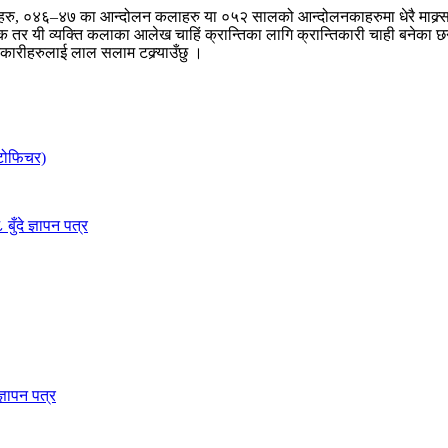
–४७ का आन्दोलन कलाहरु या ०५२ सालको आन्दोलनकाहरुमा धेरै माक्र्सवादी स
र यी व्यक्ति कलाका आलेख चाहिं क्रान्तिका लागि क्रान्तिकारी चाही बनेका छन
तिकारीहरुलाई लाल सलाम टक्र्याउँछु ।
ोटोफिचर)
ुँदे ज्ञापन पत्र