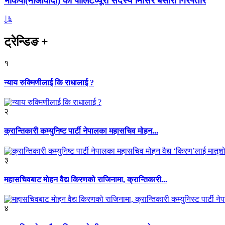
भाकपा(माओवादी) का पोलिटव्यूरो सदस्य मिसिर बेसारा गिरफ्तार
ट्रेन्डिङ
+
१
न्याय रुक्मिणीलाई कि राधालाई ?
२
क्रान्तिकारी कम्युनिष्ट पार्टी नेपालका महासचिव मोहन...
३
महासचिवबाट मोहन वैद्य किरणको राजिनामा, क्रान्तिकारी...
४