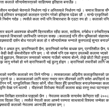
्ता कलाले सौन्दर्यशास्त्रको साहित्यमा इतिहास बनाउँछ ।
क जीवन मान्छेको चेतनाले निर्धारण गर्छ र अस्तित्वले निर्धारण गर्छ । समाज विक
लाई हतियार बनाइएको कलाहरु प्रयोग गरेको इतिहास पढेका छौं । मान्छे प्रकृतिको उत्प
ले निर्माण गर्दछ । त्यसैले कला रुपी पनि विचारधारा कै एउटा रुप हो । कलाको पनि
संसार बदल्ने आवश्यक बोधसँगै क्रियाशील रहँदा कला, साहित्य, वर्गबोध र वर्गचरित्
 भावहरुले विचारको उपस्थिति जनाउन सक्छ ।कलालाई पनि तीन भूमिकाको संज्ञात्मक, व
ाक्र्सवादी दर्शन बोध गराउने कला हो र सौन्दर्यात्मक भन्नाले कुरुपलाई सुन्दर बना
 र अचल हुन, क्रान्तिकारी छैन, क्रान्तिको मार्गमा बाधक छन्, प्रगतिशील छैन,
 केही केही कमजोरीहरु पनि छन् । यो संघर्ष पनि एक महान् उपलब्धी कलामा भएक
झाउन, सिकाउन जनताको भाषामा गाउँको भाषामा बोल्ने, लेख्ने छोटो मिठो हुनुपर्छ ।
झ जानु भनेको हो भने क्रान्तिकारी भई डुल्नु होइन । क्रान्तिको तयारीको लागि 
ो स्वर्णीम कलाको रुप लिने गरिन्छ । त्यसकालका अद्वितीय कलाकृतिहरुको उत्कृष
नि पुरानो छ । कलाकलाको लागि मात्र नभएर मान जीवनको लागि समेत अपरिहार्य तत्व
र्ने, पाण्डुलिपिका चित्र कोर्ने, पौवा चित्र हुँदै छायाचित्र बनाउनेसम्मका कलाले 
रवृत्ति देखा पर्न थाल्यो । यीहरुको विरोधमा नेपाली कलामा बाह्य वस्तु तथा घटनाक
 लिखित दस्तावेज पाइएको छैन । नेपालमा कलाकै सन्दर्भमा केन्द्रित रही २००
महत्व दिएका थिए । त्यसैले नेपाली कला आफ्नो परम्परा साथसाथै विश्वमा जन्मेक
ाक्र्सवादी कलाको नेपालमा अपनाउँदै आएका छन् ।