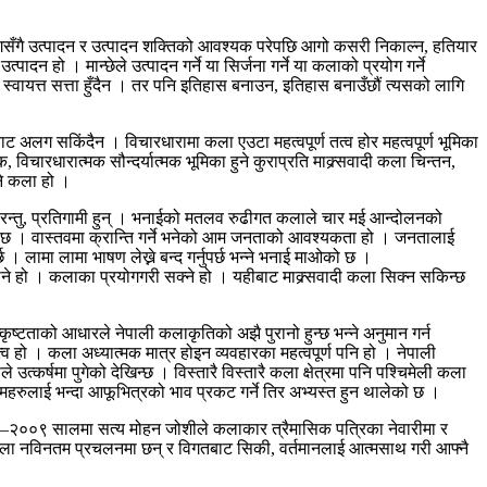
ास सँगसँगै उत्पादन र उत्पादन शक्तिको आवश्यक परेपछि आगो कसरी निकाल्न, हतियार
ादन हो । मान्छेले उत्पादन गर्ने या सिर्जना गर्ने या कलाको प्रयोग गर्ने
 स्वायत्त सत्ता हुँदैन । तर पनि इतिहास बनाउन, इतिहास बनाउँछौं त्यसको लागि
रबाट अलग सकिंदैन । विचारधारामा कला एउटा महत्वपूर्ण तत्व होर महत्वपूर्ण भूमिका
िचारधारात्मक सौन्दर्यात्मक भूमिका हुने कुराप्रति माक्र्सवादी कला चिन्तन,
उने कला हो ।
 परन्तु, प्रतिगामी हुन् । भनाईको मतलव रुढीगत कलाले चार मई आन्दोलनको
ो छ । वास्तवमा क्रान्ति गर्ने भनेको आम जनताको आवश्यकता हो । जनतालाई
 लामा लामा भाषण लेख्ने बन्द गर्नुपर्छ भन्ने भनाई माओको छ ।
जाने हो । कलाका प्रयोगगरी सक्ने हो । यहीबाट माक्र्सवादी कला सिक्न सकिन्छ
्टताको आधारले नेपाली कलाकृतिको अझै पुरानो हुन्छ भन्ने अनुमान गर्न
 हो । कला अध्यात्मक मात्र होइन व्यवहारका महत्वपूर्ण पनि हो । नेपाली
उत्कर्षमा पुगेको देखिन्छ । विस्तारै विस्तारै कला क्षेत्रमा पनि पश्चिमेली कला
्रमहरुलाई भन्दा आफूभित्रको भाव प्रकट गर्ने तिर अभ्यस्त हुन थालेको छ ।
८–२००९ सालमा सत्य मोहन जोशीले कलाकार त्रैमासिक पत्रिका नेवारीमा र
ा कला नविनतम प्रचलनमा छन् र विगतबाट सिकी, वर्तमानलाई आत्मसाथ गरी आफ्नै