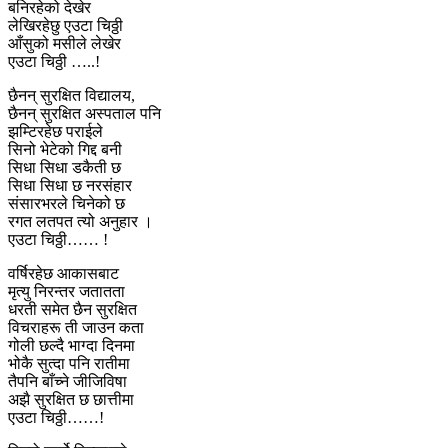
बनिरहेको देखेर
लेखिरहेछु एउटा चिठ्ठी
आँसुको मसीले लेखेर
एउटा चिठ्ठी …..!
छैनन् सुरक्षित विद्यालय,
छैनन् सुरक्षित अस्पताल पनि
झम्टिरहेछ पराईले
सिनो भेटेको गिद्द बनी
सिधा सिधा डकैती छ
सिधा सिधा छ नरसंहार
संसारभरले चिनेको छ
रगत लतपत त्यो अनुहार ।
एउटा चिठ्ठी…… !
वर्षिरहेछ आकासबाट
मृत्यु निरन्तर जतातता
धरती समेत छैन सुरक्षित
विचराहरू ती जाउन कता
गोली छल्दै भाग्दा दिनमा
भोकै सुत्दा पनि रातीमा
तैपनि बाँच्ने जीजिविषा
अझै सुरक्षित छ छात्तीमा
एउटा चिठ्ठी……!