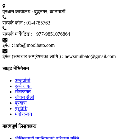
प्रधान कार्यालय :
बुद्धनगर, काठमाडाैं
सम्पर्क फाेन :
01-4785763
सम्पर्क मार्केटिङ :
+977-9851076864
ईमेल :
info@moolbato.com
ईमेल (समाचार सम्प्रेषणका लागि ) :
newsmulbato@gmail.com
साइट नेभिगेसन
अन्तर्वार्ता
अर्थ जगत
खेलजगत
जीवन सैली
प्रवास
प्रविधि
मनोरञ्जन
महत्वपूर्ण लिङ्कहरू
भाैतिकवादी उपनिषद्काे परिचर्चा गरिने