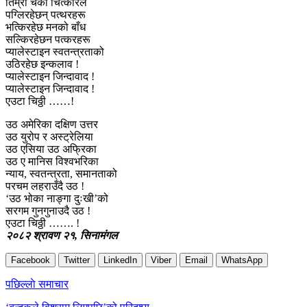
तिम्रो चर्को चित्कारले
पग्लिरहेछन् पत्थरहरू
भत्किरहेछ मनको बाँध
सल्किरहेछन पत्करहरू
प्यालेस्टाइन स्वतन्त्रताको
उठिरहेछ इन्कलाव !
प्यालेस्टाइन जिन्दावाद !
प्यालेस्टाइन जिन्दावाद !
एउटा चिठ्ठी ……!
उठ अमेरिका दक्षिण उत्तर
उठ युरोप र अस्ट्रेलिया
उठ एसिया उठ अफ्रिका
उठ ए मानिस विश्वभरिका
न्याय, स्वतन्त्रता, समानताको
परचम लहराउँदै उठ !
‘उठ भोका नाङ्गा दुःखी’को
सरगम गुनगुनाउदै उठ !
एउटा चिठ्ठी ……. !
२०८२ श्रावण २१, सिनामंगल
Facebook
Twitter
LinkedIn
Viber
Email
WhatsApp
Post
पछिल्लाे समाचार
navigation