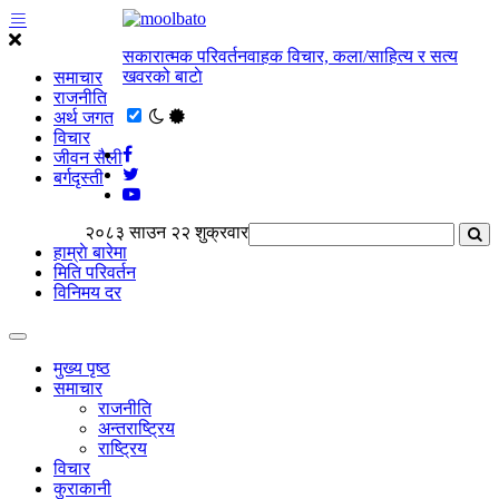
सकारात्मक परिवर्तनवाहक विचार, कला/साहित्य र सत्य
खवरको बाटाे
समाचार
राजनीति
अर्थ जगत
विचार
जीवन सैली
बर्गदृस्ती
२०८३ साउन २२ शुक्रवार
हाम्राे बारेमा
मिति परिवर्तन
विनिमय दर
मुख्य पृष्ठ
समाचार
राजनीति
अन्तराष्ट्रिय
राष्ट्रिय
विचार
कुराकानी