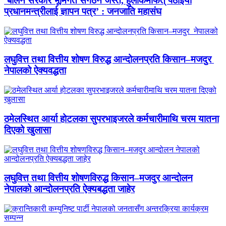
‘बालेन सरकार भूमिगत संगठन जस्तै, हुलाकमार्फत् पठाइयो
प्रधानमन्त्रीलाई ज्ञापन पत्र’ : जनजाति महासंघ
लघुवित्त तथा वित्तीय शोषण विरुद्ध आन्दोलनप्रति किसान–मजदुर
नेपालको ऐक्यवद्धता
ठमेलस्थित आर्या होटलका सुपरभाइजरले कर्मचारीमाथि चरम यातना
दिएको खुलासा
लघुवित्त तथा वित्तीय शोषणविरुद्ध किसान–मजदुर आन्दोलन
नेपालको आन्दोलनप्रति ऐक्यबद्धता जाहेर