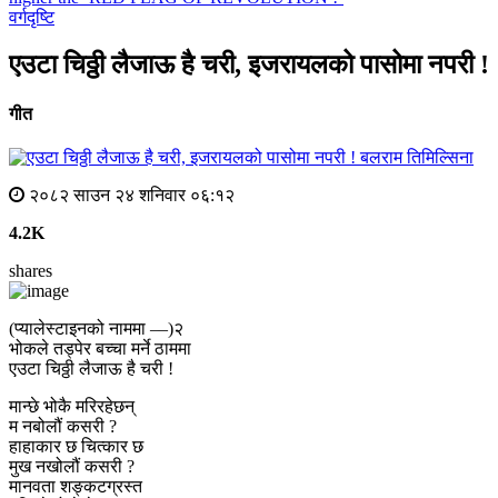
वर्गदृष्टि
एउटा चिठ्ठी लैजाऊ है चरी, इजरायलको पासोमा नपरी !
गीत
बलराम तिमिल्सिना
२०८२ साउन २४ शनिवार ०६:१२
4.2K
shares
(प्यालेस्टाइनको नाममा ––)२
भोकले तड्पेर बच्चा मर्ने ठाममा
एउटा चिठ्ठी लैजाऊ है चरी !
मान्छे भोकै मरिरहेछन्
म नबोलौं कसरी ?
हाहाकार छ चित्कार छ
मुख नखोलौं कसरी ?
मानवता शङ्कटग्रस्त