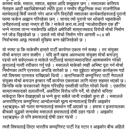
काममा माके, मसाल, मशाल, बहुमत आदि समूहहरु छन् । मसालका कतिपय
नेताहरु आठौं महाधिवेशनको त्यति ठूला र गम्भीर सैद्धान्तिक तथा राजनीतिक
मतभेदलाई बिर्से जस्तो गरेर आज पनि विद्रोही मशालका कार्यकर्ताहरुलाई पुरानो
घरमा फर्कन आह्वान गरिरहेका छन् । सायद त्यो पुरानो घर थोक्रो भइसकेको
उनीहरुलाई थाहा नभएर हो कि ? माकेले क्रा.मा.लाई “माओवादीहरु एक हौं”
भन्ने नारामा तान्न नसकेपछि अहिले अमेरिकी साम्राज्यवाद विरोधी मोर्चा निर्माण
गर्न जोड दिइरहेको छ । उसले त्यो मोर्चा निर्माण गरेर आगामी ०८४ को
निर्वाचनमा आफू त्यसको मुखिया बन्न खोजिरहेको छ ।
यो स्पष्ट छ कि माकेसँग हाम्रो पार्टी कार्यगत एकता गर्न सक्छ । तर संयुक्त
मोर्चा बनाएर जान सक्दैन । यदि कुनै खास अवस्थामा संयुक्त मोर्चा बनाउनु
प¥यो भने सर्वप्रथम त माकेले पार्टीलाई साम्राज्यवादसित आत्मसमर्पण गरेको
कुरालाई गल्ती स्वीकार गर्नु पर्छ । मसालले माकेको त्यही अभिष्ट पूरा गर्न मोर्चा
निर्माणका लागि प्रस्ताव अगाडि सारेको छ । गत दुईवटा संयुक्त कार्यक्रम गर्दा
त्यो विषयमा प्रस्ताव राखिएको थियो । क्रान्तिकारी कम्युनिस्ट पार्टी नेपालले
संयुक्त मोर्चा बनाउन इन्कार गर्दै कार्यगत एकताका लागि मात्र सहमत भएको छ।
किनकि माके सरकारको नेतृत्व गरिरहँदा एमसीसी पारित गरेको थियो । एकातिर
साम्राज्यवादको दलालीगर्ने, अर्कोतिर विरोध पनि गर्ने, यो दोहोरो चरित्र
माकेद्वारा किन देखाइएको छ भन्ने कुरा सबैले जानी राखेको कुरा हो । मसालले
अन्तर्राष्ट्रिय कम्युनिस्ट आन्दोलनको मूल्य मान्यतालाई विर्सेर आइकोर
९क्ष्ऋइच्० को गलत मान्यतालाई समर्थन गर्दै आएको छ । हमास र इजरायलका
बीचको युद्धको सन्दर्भमा मसालले हमासलाई दोषी ठहर ग¥यो । आइकोर
९क्ष्ऋइच्० ले पनि हमासलाई दोषी ठहर ग¥यो ।
त्यसै विषयलाई लिएर भारतीय कम्युनिस्ट पार्टी रेड स्टार र आइकोर बीच अहिले