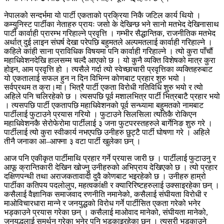
नेपालको सन्दर्भमा यो पार्टी एकताको प्रक्रिया निकै जटिल कार्य थियो ।
कम्युनिस्ट पार्टीका नेताहरु प्रायः जसो के देखिन्छ भने सानो मतभेद देखिनासाथ
पार्टी कार्वाही प्रारम्भ गरिहाल्ने प्रवृत्ति । गम्भीर सैद्धान्तिक, राजनीतिक मतभेद
अर्थात् दुई लाइन संघर्ष देखा परेपछि बहुमतले अल्पमतलाई कार्वाही गरिहाल्ने ।
कहिले कांही साना प्राविधिक विषयमा पनि कार्वाही गरिहाल्ने । त्यो कुरा पाँचौं
महाधिवेशनदेखि हालसम्म चल्दै आएको छ । यो कुनै व्यक्ति विशेषको मात्र कुरा
होइन, आम प्रवृत्ति हो । त्यसैले गर्दा त्यो स्वेच्छाचारी प्रवृत्तिका व्यक्तिहरुबाट
यो एकतालाई सफल हुन न दिन विभिन्न कोणबाट प्रहार शुरु भयो ।
सर्वप्रथम त क्रा।मा। भित्रै पार्टी एकता विरोधी गतिविधि शुरु भयो र त्यो
अहिले पनि चलिरहेको छ । त्यसपछि पूर्व मशालभित्र पार्टी भित्रबाटै प्रहार भयो
। त्यसपछि पार्टी एकतापछि महाधिवेशनको पूर्व सन्ध्यामा बहुमतको नामबाट
पार्टीलाई फुटाउने प्रयास गरियो । फुटाउने सिलसिला त्यतिकै रोकिएन
महाधिवेशनकै सेरोफेरोमा पार्टीलाई ३ जना फुटपरस्तहरुले बार्गेनिङ शुरु गरे ।
पार्टीलाई त्यो कुरा स्वीकार्य नभएपछि उनीहरु छुट्टै पार्टी घोषणा गरे । अहिले
तीनै जनाका आ–आफ्ना ३ वटा पार्टी खुलेका छन् ।
आज पनि एकीकृत पार्टीमाथि प्रहार गर्ने प्रयास जारी छ । पार्टीलाई फुटाउनु र
आफू क्रान्तिकारी देखिन खोज्नु उनीहरुको अभिप्राय देखिएको छ । त्यो प्रहार
दक्षिणपन्थी तथा अराजकतावादी दुवै कोणबाट भइरहेको छ । उनीहरु हाम्रो
पार्टीका कतिपय पदलोलुप, महत्वकांक्षी र क्यारिरिष्टहरुलाई उक्साइरहेका छन् ।
कसैलाई वैज्ञानिक समाजवाद रणनीति नमानेको, कसैलाई संघीयता विरोधी र
माओविचारधारा मान्ने र जनयुद्धको विरोध गर्ने पार्टीसित एकता गरेको भनेर
भड्काउने प्रयास गरेका छन् । कसैलाई माओवाद मानेको, संघीयता मानेको,
जनुयद्धलाई समर्थन गरेका भनेर पनि भड्काइरहेका छन् । त्यसरी भड्काउने