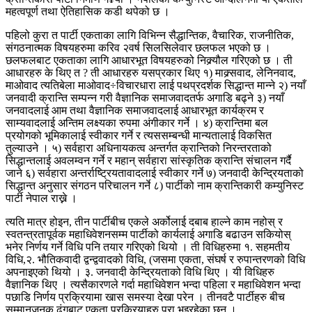
महत्वपूर्ण तथा ऐतिहासिक कडी थपेको छ ।
पहिलो कुरा त पार्टी एकताका लागि विभिन्न सैद्धान्तिक, वैचारिक, राजनीतिक,
संगठनात्मक विषयहरुमा करिव २वर्ष सिलसिलेवार छलफल भएको छ ।
छलफलबाट एकताका लागि आधारभूत विषयहरुको निक्र्यौल गरिएको छ । ती
आधारहरु के थिए त ? ती आधारहरु यसप्रकार थिए १) माक्र्सवाद, लेनिनवाद,
माओवाद त्यतिबेला माओवाद÷विचारधारा लाई पथप्रदर्शक सिद्धान्त मान्ने २) नयाँ
जनवादी क्रान्ति सम्पन्न गरी वैज्ञानिक समाजवादतर्फ अगाडि बढ्ने ३) नयाँ
जनवादलाई आम तथा वैज्ञानिक समाजवादलाई आधारभूत कार्यक्रम र
साम्यवादलाई अन्तिम लक्ष्यका रुपमा अंगीकार गर्ने । ४) क्रान्तिमा बल
प्रयोगको भूमिकालाई स्वीकार गर्ने र त्यससम्बन्धी मान्यतालाई विकसित
तुल्याउने । ५) सर्वहारा अधिनायकत्व अन्तर्गत क्रान्तिको निरन्तरताको
सिद्धान्तलाई अवलम्वन गर्ने र महान् सर्वहारा सांस्कृतिक क्रान्ति संचालन गर्दै
जाने ६) सर्वहारा अन्तर्राष्ट्रियतावादलाई स्वीकार गर्ने ७) जनवादी केन्द्रियताको
सिद्धान्त अनुसार संगठन परिचालन गर्ने ८) पार्टीको नाम क्रान्तिकारी कम्युनिस्ट
पार्टी नेपाल राख्ने ।
त्यति मात्र होइन, तीन पार्टीबीच एकले अर्कोलाई दबाब हाल्ने काम नहोस् र
स्वतन्त्रतापूर्वक महाधिवेशनसम्म पार्टीको कार्यलाई अगाडि बढाउन सकियोस्
भनेर निर्णय गर्ने विधि पनि तयार गरिएको थियो । ती विधिहरुमा १. सहमतीय
विधि,२. भौतिकवादी द्वन्द्ववादको विधि, (जसमा एकता, संघर्ष र रुपान्तरणको विधि
अपनाइएको थियो । ३. जनवादी केन्द्रियताको विधि थिए । यी विधिहरु
वैज्ञानिक थिए । त्यसैकारणले गर्दा महाधिवेशन भन्दा पहिला र महाधिवेशन भन्दा
पछाडि निर्णय प्रक्रियामा खास समस्या देखा परेन । तीनवटै पार्टीहरु बीच
सम्मानजनक ढंगबाट एकता प्रक्रियाहरु पूरा भइरहेका छन् ।