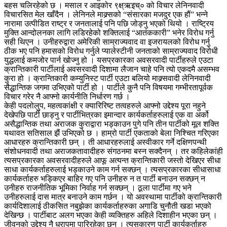
बहस चलिरहेको छ । मसाल र आइकोर ९क्ष्ऋइच्० को विचार लेनिनवादी
विचारसित मेल खाँदैन । लेनिनले माक्र्सको “संसारका मजदुर एक हौं” भन्ने
नारामा उत्पीडित राष्ट्र र जनतालाई पनि पछि जोड्नु भएको थियो । राष्ट्रिय
मुक्ति आन्दोलनका लागि लडिरहेको शक्तिलाई “आतंककारी” भनेर विरोध गर्नु
सही थिएन । उनीहरुद्वारा अमेरिकी साम्राज्यवाद वा इजरायलको विरोध गर्नु
ठीक भए पनि हमासको विरोध गर्नुले प्यालेस्टीनी जनताको साम्राज्यवाद विरोधी
युद्धलाई कमजोर पार्न खोज्नु हो । यसप्रकारका अवसरवादी पार्टीहरुले एउटा
क्रान्तिकारी पार्टीलाई अवसरवादी दिशामा लैजान चाहे पनि त्यो एकदमै असम्भव
कुरा हो । क्रान्तिकारी कम्युनिस्ट पार्टी एउटा बलियो माक्र्सवादी लेनिनवादी
सैद्धान्तिक जगमा उभिएको पार्टी हो । पार्टीले कुनै पनि विषयमा गम्भीरतापूर्वक
विचार गरेर नै आफ्नो कार्यनीति निर्धारण गर्छ ।
केही पदलोलुप, महत्वकांक्षी र क्यारिरिष्ट तत्वहरुले आफ्नो उद्देश्य पूरा नहुने
देखेपछि पार्टी छाड्नु र पार्टीभित्रका इमान्दार कार्यकर्ताहरुलाई एक वा अर्को
असैद्धान्तिक तथा अराजक कुराद्वारा भड्काउन पुगे पनि तीन पार्टीको मूल शक्ति
यथावत सतिसाल झैं उभिएको छ । हाम्रो पार्टी एकताको बेला निश्चित गरिएका
आधारहरु क्रान्तिकारी छन् । ती आधारहरुलाई अस्वीकार गर्ने दक्षिणपन्थी
संशोधनवादी तथा अराजकतावादीहरु संगठनमा बस्न सक्दैनन् । तर कहिलेकांही
त्यसप्रकारका अवसरवादीहरुले आफू अत्यन्त क्रान्तिकारी जस्तो देखिएर सीधा
साधा कार्यकर्ताहरुलाई भड्काउने काम गर्न सक्छन् । त्यसप्रकारका सीधासाधा
कार्यकर्ताहरु भड्किएर बाहिर गए पनि उनीहरु न त पार्टी बनाउन सक्छन् न
उनीहरु राजनीतिक भूमिका निर्वाह गर्न सक्छन् । ठूला पार्टीमा गए भने
उनीहरुलाई दास मात्र बनाउने काम गर्छन । यो अवस्थामा पार्टीको क्रान्तिकारी
कार्यदिशालाई ठीकसित नबुझेका कार्यकर्ताहरुका अगाडि चुनौती खडा भएको
देखिन्छ । पार्टीबाट अलग भएका केही व्यक्तिहरु अहिले दिशाहीन भएका छन् ।
जीवनको उद्देश्य नै धरापमा पारिरहेका छन् । त्यसकारण पार्टी कार्यकर्ताहरु