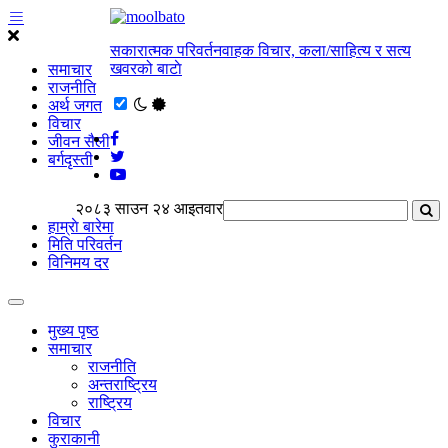
सकारात्मक परिवर्तनवाहक विचार, कला/साहित्य र सत्य
खवरको बाटाे
समाचार
राजनीति
अर्थ जगत
विचार
जीवन सैली
बर्गदृस्ती
२०८३ साउन २४ आइतवार
हाम्राे बारेमा
मिति परिवर्तन
विनिमय दर
मुख्य पृष्ठ
समाचार
राजनीति
अन्तराष्ट्रिय
राष्ट्रिय
विचार
कुराकानी