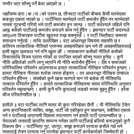
गम्भीर भएर सोंच्नुु पर्ने बेला आएको छ ।
जहाँसम्म क्रा।क।पा।को प्रश्न छ, तीनवटा पार्टीको बीचमा कैयौं मतभेदका
बाबजुद एकता भएको छ । पार्टीभित्र मतभेदले पार्टी कमजोर हुँदैन तर मतभेदको
नाममा गुटबन्दी गरियो भने पार्टी कमजोर हुन जान्छ । पार्टी सदस्यले जहिले पनि
आफू बसेको पार्टीलाई कमजोर बनाउने काम गर्नु हुँदैन । इमान्दार पार्टी सदस्यले
आप्mना विचारहरु पार्टीमा खुलस्त राख्न सक्नुपर्छ । र पार्टी भित्रैबाट समस्या
समाधान गर्नुपर्छ । माथि उल्लेखित ८ वटा आधारभूत विषयमा सहमति छ र
कतिपय तात्कालिक नीतिको प्रश्नमा असहमतिहरु छन् भने ती असहमतिहरुलाई
हामी खुला छलफल गर्न पनि खुला छौं । त्यसकारण कसैको नीतिले कसैको
विचारमाथि विजय प्राप्त गरेको वा पराजित भएको सोच्नु गलत हुनेछ । कुनै
नीति अहिलेको लागि लागु भएपनि ती नीति सार्वभौम हुँदैनन् । देश र समाजको
परिस्थितिमा परिवर्तन आउनासाथ हाम्रा तात्कालिक नीतिहरु परिवर्तन हुन्छन् ।
हाम्रा नीतिहरु गीताका श्लोक जस्ता होइनन् । तर आधारभूत नीतिहरु तत्काल
परिवर्तन हुँदैनन् । संघर्षको कुनै खास चरणले माग गरे बाहेक ती नीतिमाथि
तत्काल परिवर्तन हुँदैन । हाम्रो तात्कालिक नीतिहरुमा समय परिस्थिति अनुसार
परिवर्तन भइरहन्छन् । हामी कुनै पनि कुरालाई जडको रुपमा बुझ्नु हुँदैन । हरेक
चीज परिवर्तनशील छ ।
हामीले ३ वटा पार्टीका लागि मात्र यो कुरा गरिरहेका छैनौं । यी नीतिमाथि टेकेर
अन्य क्रान्तिकारी व्यक्ति, समूह, पार्टी जो एकीकृत हुन चाहन्छन्, सबैसित एकता
गर्न र पार्टीलाई अग्रगामी दिशामा रुपान्तरण गर्न हाम्रो पार्टी प्रयत्नशील छ ।
नेपालको जनवादी क्रान्ति सम्पन्न गर्नका लागि पार्टीलाई बलियो बनाउनुको कुनै
विकल्प छैन । पार्टीभित्र गुट, उपगुट, समूह बनाउने प्रयास कसैले गर्छ भने
त्यसलाई रोक्न प्रयास गर्नु प्रत्येक इमान्दार पार्टी कार्यकर्ताको जिम्मेवारी हो ।