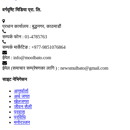
वर्गदृष्टि मिडिया प्रा. लि.
प्रधान कार्यालय :
बुद्धनगर, काठमाडाैं
सम्पर्क फाेन :
01-4785763
सम्पर्क मार्केटिङ :
+977-9851076864
ईमेल :
info@moolbato.com
ईमेल (समाचार सम्प्रेषणका लागि ) :
newsmulbato@gmail.com
साइट नेभिगेसन
अन्तर्वार्ता
अर्थ जगत
खेलजगत
जीवन सैली
प्रवास
प्रविधि
मनोरञ्जन