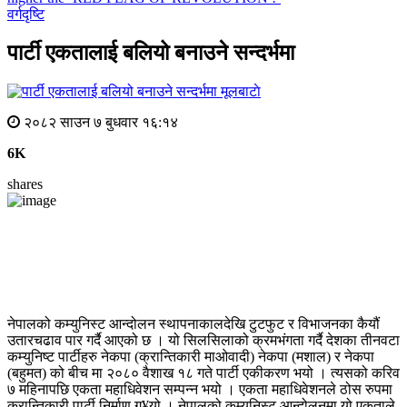
वर्गदृष्टि
पार्टी एकतालाई बलियो बनाउने सन्दर्भमा
मूलबाटाे
२०८२ साउन ७ बुधवार १६:१४
6K
shares
नेपालको कम्युनिस्ट आन्दोलन स्थापनाकालदेखि टुटफुट र विभाजनका कैयौं
उतारचढाव पार गर्दै आएको छ । यो सिलसिलाको क्रमभंगता गर्दै देशका तीनवटा
कम्युनिष्ट पार्टीहरु नेकपा (क्रान्तिकारी माओवादी) नेकपा (मशाल) र नेकपा
(बहुमत) को बीच मा २०८० वैशाख १८ गते पार्टी एकीकरण भयो । त्यसको करिव
७ महिनापछि एकता महाधिवेशन सम्पन्न भयो । एकता महाधिवेशनले ठोस रुपमा
क्रान्तिकारी पार्टी निर्माण ग¥यो । नेपालको कम्युनिस्ट आन्दोलनमा यो एकताले