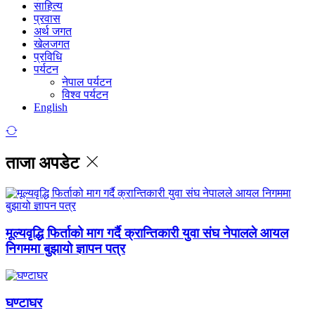
साहित्य
प्रवास
अर्थ जगत
खेलजगत
प्रविधि
पर्यटन
नेपाल पर्यटन
विश्व पर्यटन
English
ताजा अपडेट
मूल्यवृद्धि फिर्ताको माग गर्दै क्रान्तिकारी युवा संघ नेपालले आयल
निगममा बुझायो ज्ञापन पत्र
घण्टाघर