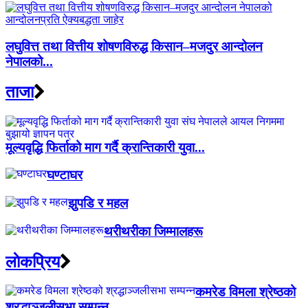
लघुवित्त तथा वित्तीय शोषणविरुद्ध किसान–मजदुर आन्दोलन
नेपालको...
ताजा
मूल्यवृद्धि फिर्ताको माग गर्दै क्रान्तिकारी युवा...
घण्टाघर
झुपडि र महल
थरीथरीका जिम्मालहरू
लाेकप्रिय
कमरेड विमला श्रेष्ठको
श्रद्धाञ्जलीसभा सम्पन्न